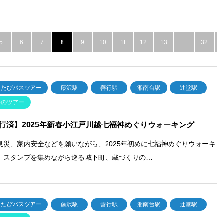
5
6
7
8
9
10
11
12
13
…
32
あたびバスツアー
藤沢駅
善行駅
湘南台駅
辻堂駅
去のツアー
行済】2025年新春小江戸川越七福神めぐりウォーキング
息災、家内安全などを願いながら、2025年初めに七福神めぐりウォーキ
！スタンプを集めながら巡る城下町、蔵づくりの…
あたびバスツアー
藤沢駅
善行駅
湘南台駅
辻堂駅