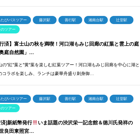
あたびバスツアー
藤沢駅
善行駅
湘南台駅
辻堂駅
去のツアー
行済】富士山の秋を満喫！河口湖もみじ回廊の紅葉と雲上の庭
奥庭自然園」…
山の″紅″葉と″黄″葉を楽しむ紅葉ツアー！河口湖もみじ回廊を中心に湖と
のコラボを楽しみ、ランチは豪華舟盛り刺身御…
あたびバスツアー
藤沢駅
善行駅
湘南台駅
辻堂駅
去のツアー
行済]新紙幣発行
いま話題の渋沢栄一記念館＆徳川氏発祥の
世良田東照宮…