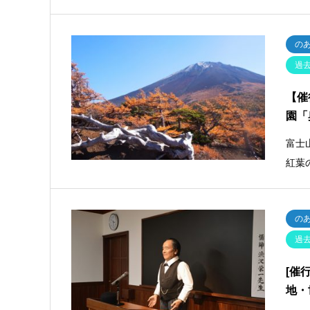
の
過
【催
園「
富士
紅葉
の
過
[催
地・