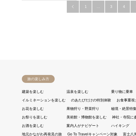
1
…
3
4

旅の楽しみ方
建築を楽しむ
温泉を楽しむ
乗り物に乗車
イルミネーションを楽しむ
のあたびだけの特別体験
お食事重視
お花を楽しむ
果物狩り・野菜狩り
秘境・絶景特
お祭りを楽しむ
美術館・博物館を楽しむ
神社・寺院に
お酒を楽しむ
案内人がナビゲート
ハイキング
地元かながわ再発見の旅
Go To Travelキャンペーン対象
富士八