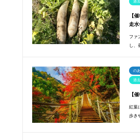
過
【催
走水
ファ
し、
の
過
【催
紅葉
歩き