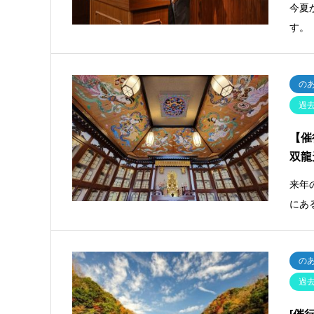
今夏
す。
の
過
【催
双龍
来年
にあ
の
過