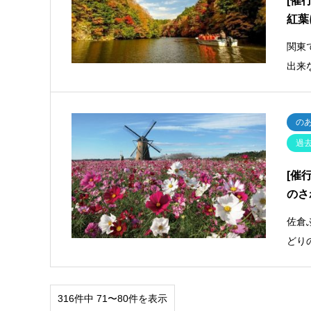
[催
紅葉
関東
出来
の
過
[催
のさ
佐倉
どり
316件中 71〜80件を表示