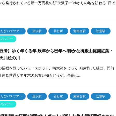
から発行されている新一万円札の顔”渋沢栄一”ゆかりの地を訪ねる1日で
あたびバスツアー
藤沢駅
善行駅
湘南台駅
辻堂駅
去のツアー
行済】ゆく年くる年 辰年から巳年へ!静かな御殿山庭園紅葉・
天井絵の川…
の招福を願ってパワースポット川崎大師をじっくり参拝した後は、門前
る仲見世通りで年末のお買い物もどうぞ。昼食は…
あたびバスツアー
藤沢駅
善行駅
湘南台駅
辻堂駅
去のツアー