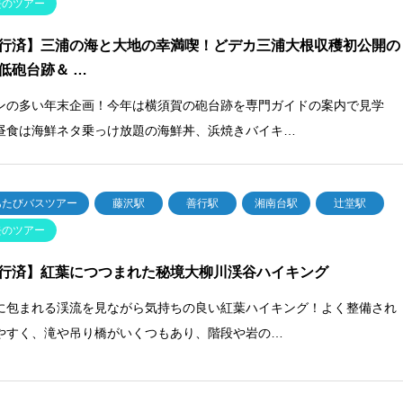
去のツアー
行済】三浦の海と大地の幸満喫！どデカ三浦大根収穫初公開の
低砲台跡＆ …
ンの多い年末企画！今年は横須賀の砲台跡を専門ガイドの案内で見学
昼食は海鮮ネタ乗っけ放題の海鮮丼、浜焼きバイキ…
あたびバスツアー
藤沢駅
善行駅
湘南台駅
辻堂駅
去のツアー
行済】紅葉につつまれた秘境大柳川渓谷ハイキング
に包まれる渓流を見ながら気持ちの良い紅葉ハイキング！よく整備され
やすく、滝や吊り橋がいくつもあり、階段や岩の…