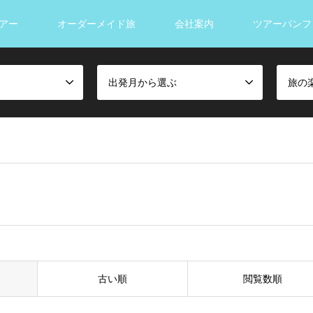
アー
オーダーメイド旅
会社案内
ツアーパンフ
出発月から選ぶ
旅の
古い順
閲覧数順