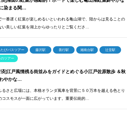
行済]湖面の紅葉が感動的！ボートで楽しむ亀山湖紅葉鮮やかな
に染まる関…
で一番遅く紅葉が楽しめるいといわれる亀山湖で、陸からは見ることの
ない美しい紅葉を湖上からゆったりとご覧くださ…
あたびバスツアー
藤沢駅
善行駅
湘南台駅
辻堂駅
去のツアー
行済]江戸風情残る街並みをガイドとめぐる小江戸佐原散歩 ＆秋
わやかな…
ふるさと広場には、本格オランダ風車を背景に５０万本を越える色とり
のコスモスが一面に広がっています。重要伝統的…