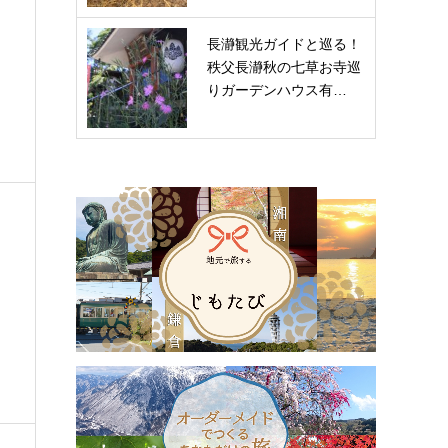
長瀞観光ガイドと巡る！
秩父長瀞秋の七草お寺巡
りガーデンハウス有…