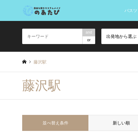
バスツ
and
出発地から選ぶ
or
藤沢駅
藤沢駅
並べ替え条件
新しい順