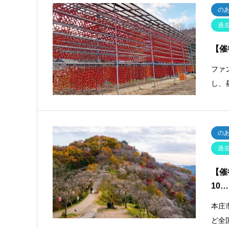
の
過
【催
ファ
し、
の
過
【催
10…
本庄
ど全