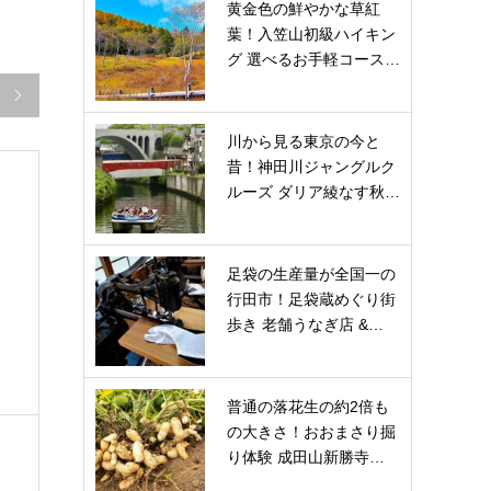
黄金色の鮮やかな草紅
葉！入笠山初級ハイキン
グ 選べるお手軽コース…

川から見る東京の今と
昔！神田川ジャングルク
ルーズ ダリア綾なす秋…
足袋の生産量が全国一の
行田市！足袋蔵めぐり街
歩き 老舗うなぎ店 &…
普通の落花生の約2倍も
の大きさ！おおまさり掘
り体験 成田山新勝寺…