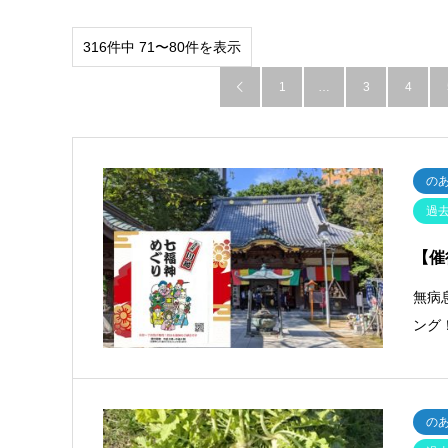
316件中 71〜80件を表示
1
…
3
4

の
過
【催
無病
ング
の