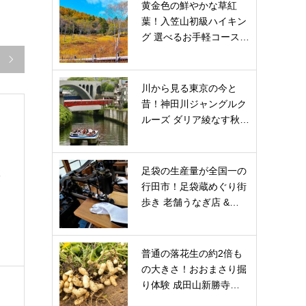
黄金色の鮮やかな草紅
葉！入笠山初級ハイキン
グ 選べるお手軽コース…

川から見る東京の今と
昔！神田川ジャングルク
ルーズ ダリア綾なす秋…
足袋の生産量が全国一の
海
行田市！足袋蔵めぐり街
歩き 老舗うなぎ店 &…
し
普通の落花生の約2倍も
の大きさ！おおまさり掘
り体験 成田山新勝寺…