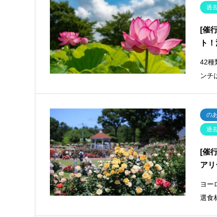
過
[催
ト！
42
ンチ
の
過
[催
アリ
ヨー
選食