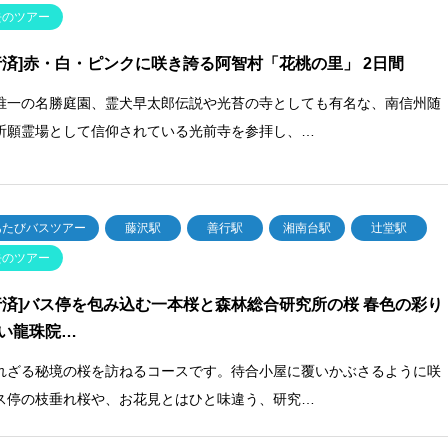
去のツアー
行済]赤・白・ピンクに咲き誇る阿智村「花桃の里」 2日間
唯一の名勝庭園、霊犬早太郎伝説や光苔の寺としても有名な、南信州随
祈願霊場として信仰されている光前寺を参拝し、…
あたびバスツアー
藤沢駅
善行駅
湘南台駅
辻堂駅
去のツアー
行済]バス停を包み込む一本桜と森林総合研究所の桜 春色の彩り
い龍珠院…
れざる秘境の桜を訪ねるコースです。待合小屋に覆いかぶさるように咲
ス停の枝垂れ桜や、お花見とはひと味違う、研究…