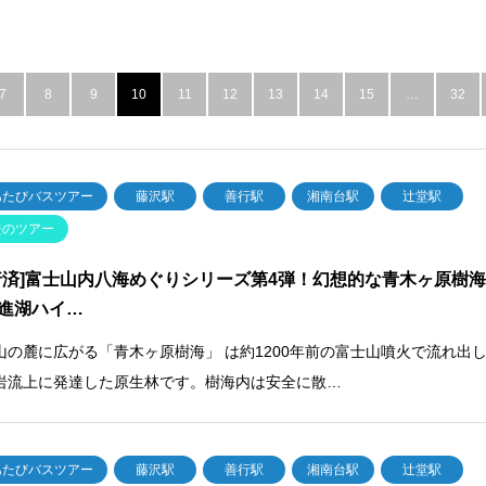
7
8
9
10
11
12
13
14
15
…
32
あたびバスツアー
藤沢駅
善行駅
湘南台駅
辻堂駅
去のツアー
行済]富士山内八海めぐりシリーズ第4弾！幻想的な青木ヶ原樹
進湖ハイ…
山の麓に広がる「青木ヶ原樹海」 は約1200年前の富士山噴火で流れ出
岩流上に発達した原生林です。樹海内は安全に散…
あたびバスツアー
藤沢駅
善行駅
湘南台駅
辻堂駅