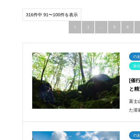
316件中 91〜100件を表示
1
…
5
6

の
過
[催
と精
富士
た溶
の