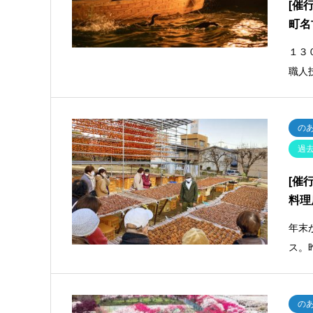
[催
町名
１３
職人
の
過
[催
料理
年末
ス。
の