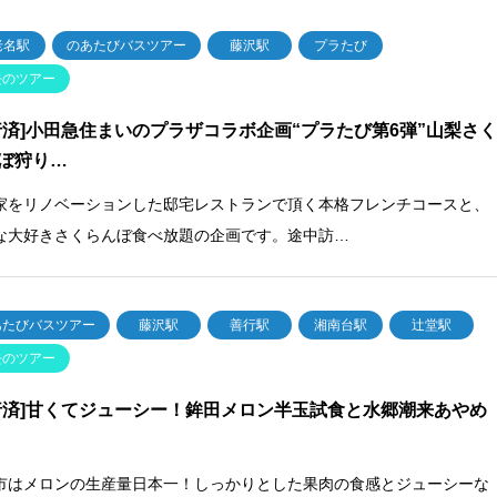
老名駅
のあたびバスツアー
藤沢駅
プラたび
去のツアー
行済]小田急住まいのプラザコラボ企画“プラたび第6弾”山梨さ
ぼ狩り…
家をリノベーションした邸宅レストランで頂く本格フレンチコースと、
な大好きさくらんぼ食べ放題の企画です。途中訪…
あたびバスツアー
藤沢駅
善行駅
湘南台駅
辻堂駅
去のツアー
行済]甘くてジューシー！鉾田メロン半玉試食と水郷潮来あやめ
市はメロンの生産量日本一！しっかりとした果肉の食感とジューシーな