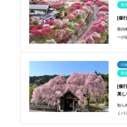
過
[催
県内
一の
の
過
[催
美し
知ら
くバ