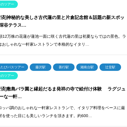
去のツアー
行済]神秘的な美しさ古代蓮の里と片倉記念館＆話題の新スポッ
深谷テラス…
種類12万株の花蓮が蓮池一面に咲く古代蓮の里は初夏ならではの景色。ラ
はおしゃれな一軒家レストランで本格的なイタリ…
あたびバスツアー
藤沢駅
善行駅
湘南台駅
辻堂駅
去のツアー
行済]敷島バラ園と縁起だるま発祥の寺で絵付け体験 ラグジュ
ーな一軒…
ロッパ調のおしゃれな一軒家レストランで、イタリア料理をベースに厳
材を使った目にも美しいランチを頂きます。約600…