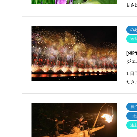
甘さ
の
過
[催
ジェ
1 
だき
宿
辻
過