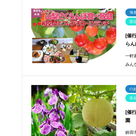
海
過
[催
らん
一軒
みん
の
過
[催
園
鉾田