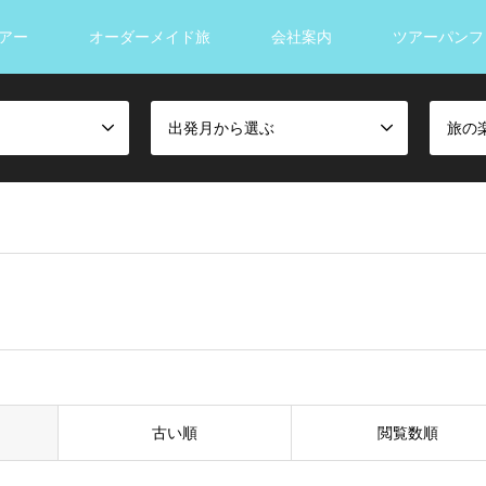
アー
オーダーメイド旅
会社案内
ツアーパンフ
出発月から選ぶ
旅の
古い順
閲覧数順