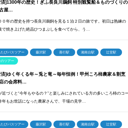
行済]1300年の歴史！ぎふ長良川鵜飼 特別観覧船＆ものづくりの
古屋…
００年の歴史を持つ長良川鵜飼を見る１泊２日の旅です。初日は熟練の
技で焼き上げた絶品ひつまぶしを食べてから、う…
あたびバスツアー
藤沢駅
善行駅
湘南台駅
辻堂駅
去のツアー
行済]ゆく年くる年～兎と竜～毎年恒例！甲州ころ柿農家＆割烹
店の会席料…
が近づくと“今年もやるの？”と楽しみにされている方の多いころ柿のコ
昨年もお世話になった農家さんで、干場の見学…
あたびバスツアー
藤沢駅
善行駅
湘南台駅
辻堂駅