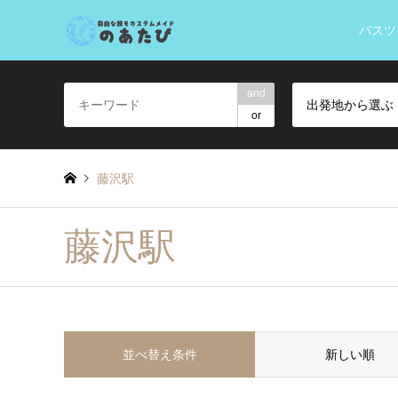
バスツ
and
出発地から選ぶ
or
藤沢駅
藤沢駅
並べ替え条件
新しい順