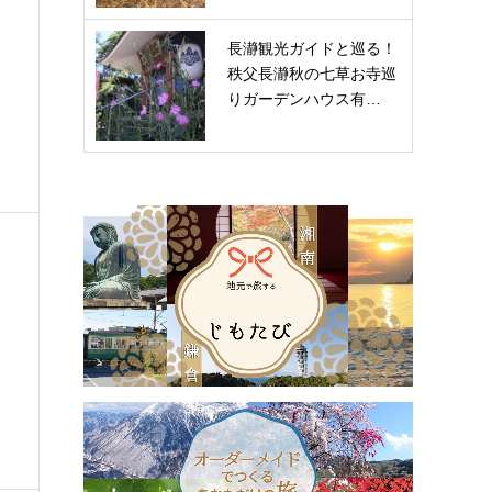
長瀞観光ガイドと巡る！
秩父長瀞秋の七草お寺巡
りガーデンハウス有…