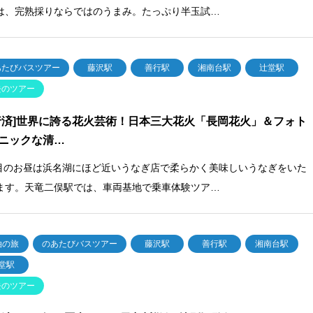
は、完熟採りならではのうまみ。たっぷり半玉試…
あたびバスツアー
藤沢駅
善行駅
湘南台駅
辻堂駅
去のツアー
行済]世界に誇る花火芸術！日本三大花火「長岡花火」＆フォト
ニックな清…
日目のお昼は浜名湖にほど近いうなぎ店で柔らかく美味しいうなぎをいた
ます。天竜二俣駅では、車両基地で乗車体験ツア…
泊の旅
のあたびバスツアー
藤沢駅
善行駅
湘南台駅
堂駅
去のツアー