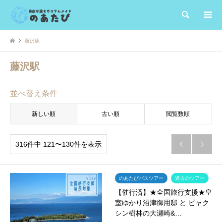
検索
藤沢駅
藤沢駅
並べ替え条件
新しい順
古い順
閲覧数順
316件中 121〜130件を表示


のあたびバスツアー
過去のツアー
【催行済】★全国旅行支援★皇
室ゆかり沼津御用邸 と ビャク
シン樹林の大瀬崎&…