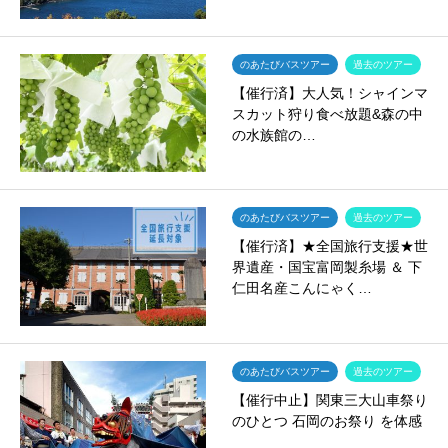
のあたびバスツアー
過去のツアー
【催行済】大人気！シャインマ
スカット狩り食べ放題&森の中
の水族館の…
のあたびバスツアー
過去のツアー
【催行済】★全国旅行支援★世
界遺産・国宝富岡製糸場 ＆ 下
仁田名産こんにゃく…
のあたびバスツアー
過去のツアー
【催行中止】関東三大山車祭り
のひとつ 石岡のお祭り を体感