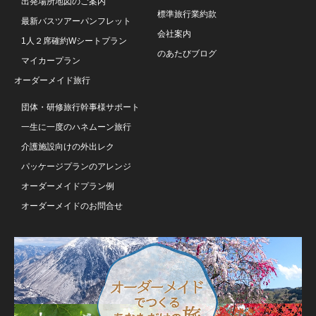
出発場所地図のご案内
標準旅行業約款
最新バスツアーパンフレット
会社案内
1人２席確約Wシートプラン
のあたびブログ
マイカープラン
オーダーメイド旅行
団体・研修旅行幹事様サポート
一生に一度のハネムーン旅行
介護施設向けの外出レク
パッケージプランのアレンジ
オーダーメイドプラン例
オーダーメイドのお問合せ