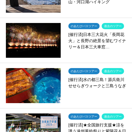
山・河口湖ハイキング
のあたびバスツアー
過去のツアー
[催行済]日本三大花火「長岡花
火」と長野の絶景を望むワイナ
リー＆日本三大車窓…
のあたびバスツアー
過去のツアー
[催行済]水の都三島！源兵衛川
せせらぎウォークと三島うなぎ
のあたびバスツアー
過去のツアー
[催行済]★全国旅行支援★涼を
誘う遠州風鈴祭りと紫陽花＆日