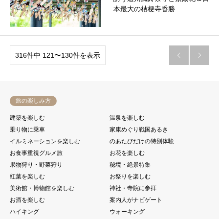
本最大の桔梗寺香勝…
316件中 121〜130件を表示


旅の楽しみ方
建築を楽しむ
温泉を楽しむ
乗り物に乗車
家康めぐり戦国あるき
イルミネーションを楽しむ
のあたびだけの特別体験
お食事重視グルメ旅
お花を楽しむ
果物狩り・野菜狩り
秘境・絶景特集
紅葉を楽しむ
お祭りを楽しむ
美術館・博物館を楽しむ
神社・寺院に参拝
お酒を楽しむ
案内人がナビゲート
ハイキング
ウォーキング