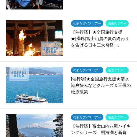
のあたびバスツアー
過去のツアー
【催行済】★全国旅行支援
★[満席]富士山麓の夏の終わり
を告げる日本三大奇祭 …
のあたびバスツアー
過去のツアー
[催行済]★全国旅行支援★清水
港爽快みなとクルーズ＆三保の
松原散策
のあたびバスツアー
過去のツアー
【催行済】富士山内八海ハイキ
ングシリーズ 明海湖と新倉