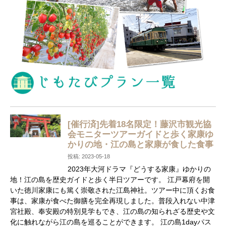
[催行済]先着18名限定！藤沢市観光協
会モニターツアーガイドと歩く家康ゆ
かりの地・江の島と家康が食した食事
投稿: 2023-05-18
2023年大河ドラマ『どうする家康』ゆかりの
地！江の島を歴史ガイドと歩く半日ツアーです。 江戸幕府を開
いた徳川家康にも篤く崇敬された江島神社。ツアー中に頂くお食
事は、家康が食べた御膳を完全再現しました。普段入れない中津
宮社殿、奉安殿の特別見学もでき、江の島の知られざる歴史や文
化に触れながら江の島を巡ることができます。 江の島1dayパス