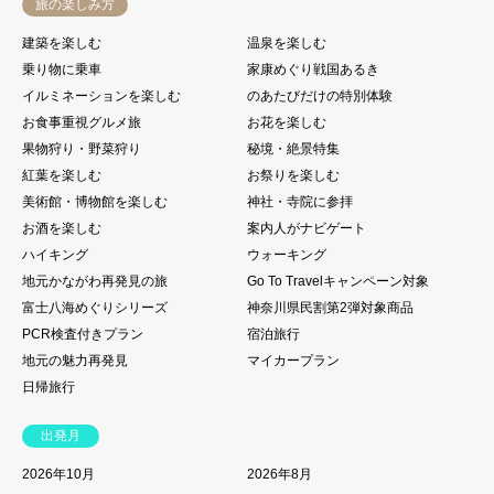
旅の楽しみ方
建築を楽しむ
温泉を楽しむ
乗り物に乗車
家康めぐり戦国あるき
イルミネーションを楽しむ
のあたびだけの特別体験
お食事重視グルメ旅
お花を楽しむ
果物狩り・野菜狩り
秘境・絶景特集
紅葉を楽しむ
お祭りを楽しむ
美術館・博物館を楽しむ
神社・寺院に参拝
お酒を楽しむ
案内人がナビゲート
ハイキング
ウォーキング
地元かながわ再発見の旅
Go To Travelキャンペーン対象
富士八海めぐりシリーズ
神奈川県民割第2弾対象商品
PCR検査付きプラン
宿泊旅行
地元の魅力再発見
マイカープラン
日帰旅行
出発月
2026年10月
2026年8月