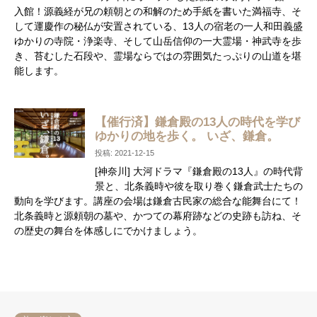
入館！源義経が兄の頼朝との和解のため手紙を書いた満福寺、そ
して運慶作の秘仏が安置されている、13人の宿老の一人和田義盛
ゆかりの寺院・浄楽寺、そして山岳信仰の一大霊場・神武寺を歩
き、苔むした石段や、霊場ならではの雰囲気たっぷりの山道を堪
能します。
【催行済】鎌倉殿の13人の時代を学び
ゆかりの地を歩く。 いざ、鎌倉。
投稿: 2021-12-15
[神奈川] 大河ドラマ『鎌倉殿の13人』の時代背
景と、北条義時や彼を取り巻く鎌倉武士たちの
動向を学びます。講座の会場は鎌倉古民家の総合な能舞台にて！
北条義時と源頼朝の墓や、かつての幕府跡などの史跡も訪ね、そ
の歴史の舞台を体感しにでかけましょう。