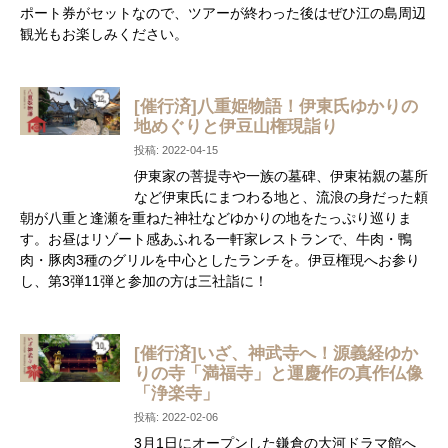
ポート券がセットなので、ツアーが終わった後はぜひ江の島周辺
観光もお楽しみください。
[催行済]八重姫物語！伊東氏ゆかりの
地めぐりと伊豆山権現詣り
投稿: 2022-04-15
伊東家の菩提寺や一族の墓碑、伊東祐親の墓所
など伊東氏にまつわる地と、流浪の身だった頼
朝が八重と逢瀬を重ねた神社などゆかりの地をたっぷり巡りま
す。お昼はリゾート感あふれる一軒家レストランで、牛肉・鴨
肉・豚肉3種のグリルを中心としたランチを。伊豆権現へお参り
し、第3弾11弾と参加の方は三社詣に！
[催行済]いざ、神武寺へ！源義経ゆか
りの寺「満福寺」と運慶作の真作仏像
「浄楽寺」
投稿: 2022-02-06
3月1日にオープンした鎌倉の大河ドラマ館へ