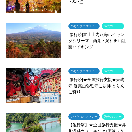
ト&小江…
のあたびバスツアー
過去のツアー
[催行済]富士山内八海ハイキン
グシリーズ 西湖・足和田山紅
葉ハイキング
のあたびバスツアー
過去のツアー
[催行済]★全国旅行支援★天狗
寺 迦葉山弥勒寺ご参拝 とりん
ご狩り
のあたびバスツアー
過去のツアー
【催行済】★全国旅行支援★井
川湖畔ウォーキング♪廃線歩き