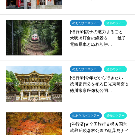
のあたびバスツアー
過去のツアー
[催行済]銚子の魅力まるごと！
犬吠埼灯台の絶景＆ 銚子
電鉄乗車とぬれ煎餅…
のあたびバスツアー
過去のツアー
[催行済]今年だから行きたい！
徳川家康公を祀る日光東照宮＆
徳川家康座像初公開…
のあたびバスツアー
過去のツアー
[催行済]★全国旅行支援★国営
武蔵丘陵森林公園の紅葉見ナイ