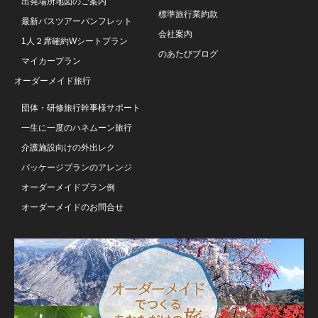
出発場所地図のご案内
標準旅行業約款
最新バスツアーパンフレット
会社案内
1人２席確約Wシートプラン
のあたびブログ
マイカープラン
オーダーメイド旅行
団体・研修旅行幹事様サポート
一生に一度のハネムーン旅行
介護施設向けの外出レク
パッケージプランのアレンジ
オーダーメイドプラン例
オーダーメイドのお問合せ