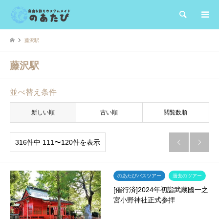
検索
藤沢駅
藤沢駅
並べ替え条件
新しい順
古い順
閲覧数順
316件中 111〜120件を表示


のあたびバスツアー
過去のツアー
[催行済]2024年初詣武蔵國一之
宮小野神社正式参拝