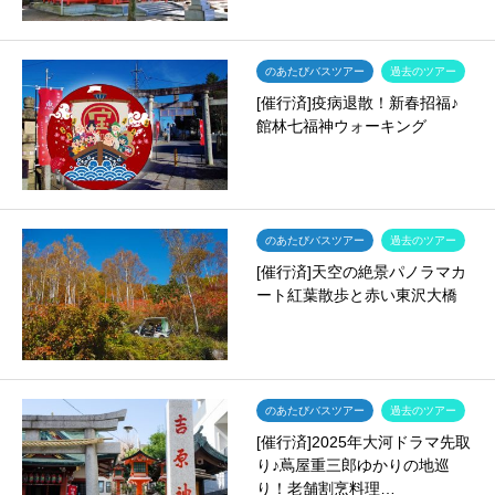
のあたびバスツアー
過去のツアー
[催行済]疫病退散！新春招福♪
館林七福神ウォーキング
のあたびバスツアー
過去のツアー
[催行済]天空の絶景パノラマカ
ート紅葉散歩と赤い東沢大橋
のあたびバスツアー
過去のツアー
[催行済]2025年大河ドラマ先取
り♪蔦屋重三郎ゆかりの地巡
り！老舗割烹料理…