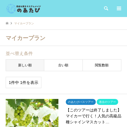
検索
マイカープラン
マイカープラン
並べ替え条件
新しい順
古い順
閲覧数順
1件中 1件を表示
のあたびバスツアー
過去のツアー
【このツアーは終了しました】
マイカーで行く！人気の高級品
種シャインマスカット…