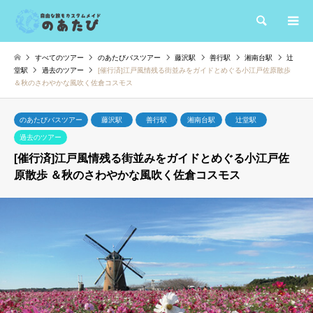
検索
すべてのツアー
のあたびバスツアー
藤沢駅
善行駅
湘南台駅
辻
堂駅
過去のツアー
[催行済]江戸風情残る街並みをガイドとめぐる小江戸佐原散歩
＆秋のさわやかな風吹く佐倉コスモス
のあたびバスツアー
藤沢駅
善行駅
湘南台駅
辻堂駅
過去のツアー
[催行済]江戸風情残る街並みをガイドとめぐる小江戸佐
原散歩 ＆秋のさわやかな風吹く佐倉コスモス