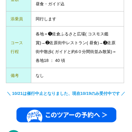
昼食・ガイド込
添乗員
同行します
各地＝❶佐倉ふるさと広場( コスモス鑑
コース
賞)→❷佐原街中レストラン( 昼食)→❸佐原
行程
街中散歩( ガイドと約6０分間街並み散策)＝
各地18 ： 40 頃
備考
なし
＼ 10/21は催行中止となりました、現在10/19のみ受付中です ／