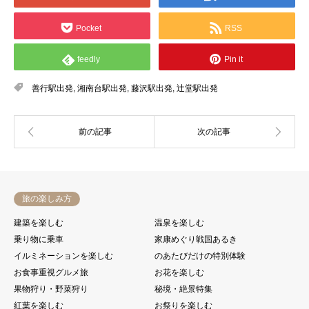
Pocket
RSS
feedly
Pin it
善行駅出発
,
湘南台駅出発
,
藤沢駅出発
,
辻堂駅出発
旅の楽しみ方
建築を楽しむ
温泉を楽しむ
乗り物に乗車
家康めぐり戦国あるき
イルミネーションを楽しむ
のあたびだけの特別体験
お食事重視グルメ旅
お花を楽しむ
果物狩り・野菜狩り
秘境・絶景特集
紅葉を楽しむ
お祭りを楽しむ