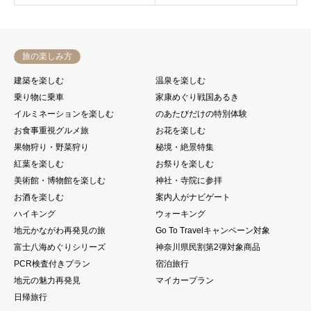
旅の楽しみ方
建築を楽しむ
温泉を楽しむ
乗り物に乗車
家康めぐり戦国あるき
イルミネーションを楽しむ
のあたびだけの特別体験
お食事重視グルメ旅
お花を楽しむ
果物狩り・野菜狩り
秘境・絶景特集
紅葉を楽しむ
お祭りを楽しむ
美術館・博物館を楽しむ
神社・寺院に参拝
お酒を楽しむ
案内人がナビゲート
ハイキング
ウォーキング
地元かながわ再発見の旅
Go To Travelキャンペーン対象
富士八海めぐりシリーズ
神奈川県民割第2弾対象商品
PCR検査付きプラン
宿泊旅行
地元の魅力再発見
マイカープラン
日帰旅行