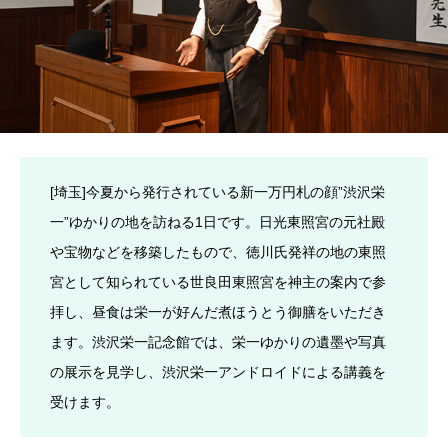
[埼玉]今夏から発行されている新一万円札の顔”渋沢栄
一”ゆかりの地を訪ねる1日です。日光東照宮の元社殿
や宝物などを移築したもので、徳川氏発祥の地の東照
宮として知られている世良田東照宮を神主の案内で参
拝し、昼食は栄一が好んだ煮ほうとう御膳をいただき
ます。渋沢栄一記念館では、栄一ゆかりの遺墨や写真
の展示を見学し、渋沢栄一アンドロイドによる講義を
受けます。