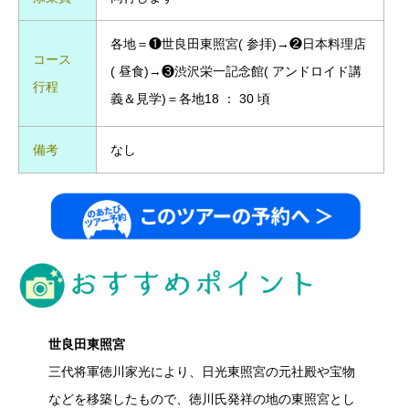
各地＝❶世良田東照宮( 参拝)→❷日本料理店
コース
( 昼食)→❸渋沢栄一記念館( アンドロイド講
行程
義＆見学)＝各地18 ： 30 頃
備考
なし
世良田東照宮
三代将軍徳川家光により、日光東照宮の元社殿や宝物
などを移築したもので、徳川氏発祥の地の東照宮とし