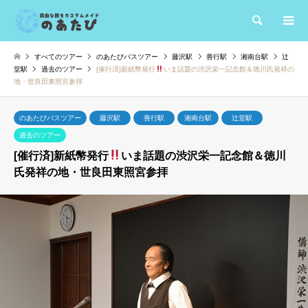
検索
すべてのツアー
のあたびバスツアー
藤沢駅
善行駅
湘南台駅
辻
堂駅
過去のツアー
[催行済]新紙幣発行
いま話題の渋沢栄一記念館＆徳川氏発祥の
地・世良田東照宮参拝
のあたびバスツアー
藤沢駅
善行駅
湘南台駅
辻堂駅
過去のツアー
[催行済]新紙幣発行
いま話題の渋沢栄一記念館＆徳川
氏発祥の地・世良田東照宮参拝