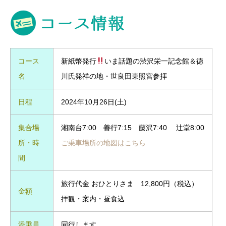
コース
新紙幣発行
いま話題の渋沢栄一記念館＆徳
名
川氏発祥の地・世良田東照宮参拝
日程
2024年10月26日(土)
集合場
湘南台7:00 善行7:15 藤沢7:40 辻堂8:00
所・時
ご乗車場所の地図はこちら
間
旅行代金 おひとりさま 12,800円（税込）
金額
拝観・案内・昼食込
添乗員
同行します