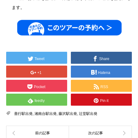
ます。
Tweet
Share
+1
Hatena
Pocket
RSS
feedly
Pin it
善行駅出発
,
湘南台駅出発
,
藤沢駅出発
,
辻堂駅出発