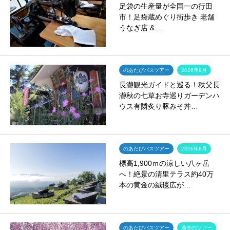
足袋の生産量が全国一の行田
市！足袋蔵めぐり街歩き 老舗
うなぎ店 &…
のあたびバスツアー
2026年9月
長瀞観光ガイドと巡る！秩父長
瀞秋の七草お寺巡りガーデンハ
ウス有隣炙り豚みそ丼…
のあたびバスツアー
2026年8月
標高1,900ｍの涼しい八ヶ岳
へ！絶景の清里テラス約40万
本の黄金の絨毯広が…
のあたびバスツアー
過去のツアー