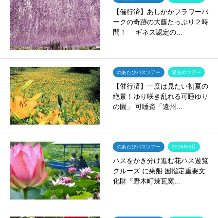
【催行済】あしかがフラワーパ
ークの奇跡の大藤たっぷり２時
間！ ギネス認定の…
のあたびバスツアー
過去のツアー
【催行済】一度は見たい初夏の
絶景！ゆり咲き乱れる可睡ゆり
の園」 可睡斎「遠州…
のあたびバスツアー
2026年6月
ハスをかき分け進む花ハス遊覧
クルーズ に乗船 国指定重要文
化財『野木町煉瓦窯…