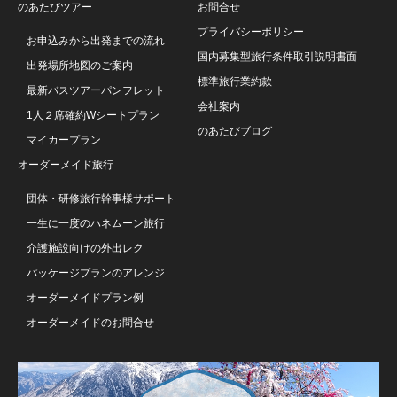
のあたびツアー
お問合せ
プライバシーポリシー
お申込みから出発までの流れ
国内募集型旅行条件取引説明書面
出発場所地図のご案内
標準旅行業約款
最新バスツアーパンフレット
会社案内
1人２席確約Wシートプラン
のあたびブログ
マイカープラン
オーダーメイド旅行
団体・研修旅行幹事様サポート
一生に一度のハネムーン旅行
介護施設向けの外出レク
パッケージプランのアレンジ
オーダーメイドプラン例
オーダーメイドのお問合せ