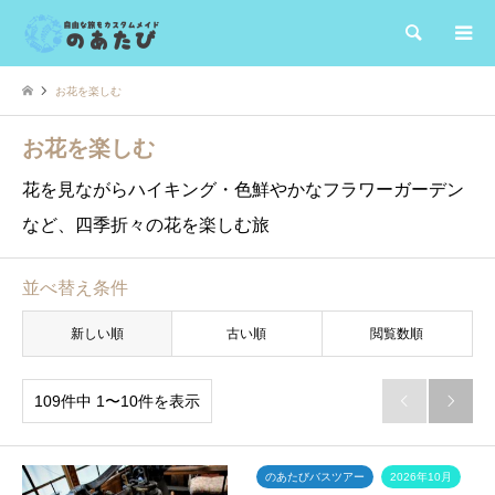
検索
お花を楽しむ
お花を楽しむ
花を見ながらハイキング・色鮮やかなフラワーガーデン
など、四季折々の花を楽しむ旅
並べ替え条件
新しい順
古い順
閲覧数順
109件中 1〜10件を表示


のあたびバスツアー
2026年10月