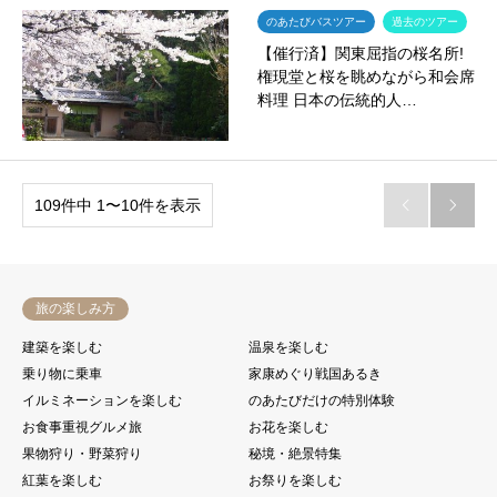
のあたびバスツアー
過去のツアー
【催行済】関東屈指の桜名所!
権現堂と桜を眺めながら和会席
料理 日本の伝統的人…
109件中 1〜10件を表示


旅の楽しみ方
建築を楽しむ
温泉を楽しむ
乗り物に乗車
家康めぐり戦国あるき
イルミネーションを楽しむ
のあたびだけの特別体験
お食事重視グルメ旅
お花を楽しむ
果物狩り・野菜狩り
秘境・絶景特集
紅葉を楽しむ
お祭りを楽しむ