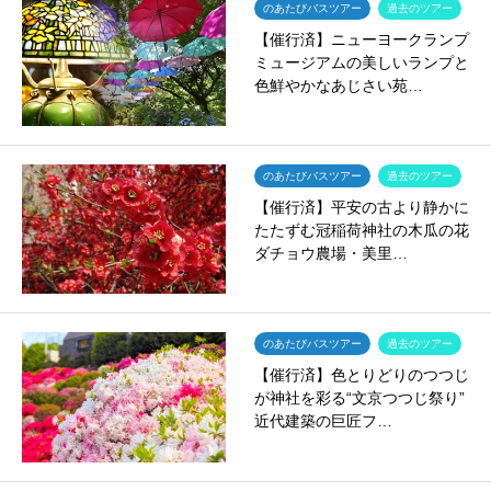
のあたびバスツアー
過去のツアー
【催行済】ニューヨークランプ
ミュージアムの美しいランプと
色鮮やかなあじさい苑…
のあたびバスツアー
過去のツアー
【催行済】平安の古より静かに
たたずむ冠稲荷神社の木瓜の花
ダチョウ農場・美里…
のあたびバスツアー
過去のツアー
【催行済】色とりどりのつつじ
が神社を彩る“文京つつじ祭り”
近代建築の巨匠フ…