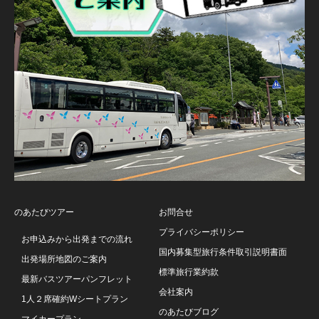
のあたびツアー
お問合せ
プライバシーポリシー
お申込みから出発までの流れ
国内募集型旅行条件取引説明書面
出発場所地図のご案内
標準旅行業約款
最新バスツアーパンフレット
会社案内
1人２席確約Wシートプラン
のあたびブログ