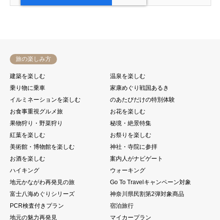
旅の楽しみ方
建築を楽しむ
温泉を楽しむ
乗り物に乗車
家康めぐり戦国あるき
イルミネーションを楽しむ
のあたびだけの特別体験
お食事重視グルメ旅
お花を楽しむ
果物狩り・野菜狩り
秘境・絶景特集
紅葉を楽しむ
お祭りを楽しむ
美術館・博物館を楽しむ
神社・寺院に参拝
お酒を楽しむ
案内人がナビゲート
ハイキング
ウォーキング
地元かながわ再発見の旅
Go To Travelキャンペーン対象
富士八海めぐりシリーズ
神奈川県民割第2弾対象商品
PCR検査付きプラン
宿泊旅行
地元の魅力再発見
マイカープラン