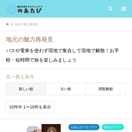
検索
地元の魅力再発見
地元の魅力再発見
バスや電車を使わず現地で集合して現地で解散！お手
軽・短時間で旅を楽しみましょう
並べ替え条件
新しい順
古い順
閲覧数順
10件中 1〜10件を表示
のあたびバスツアー
過去のツアー