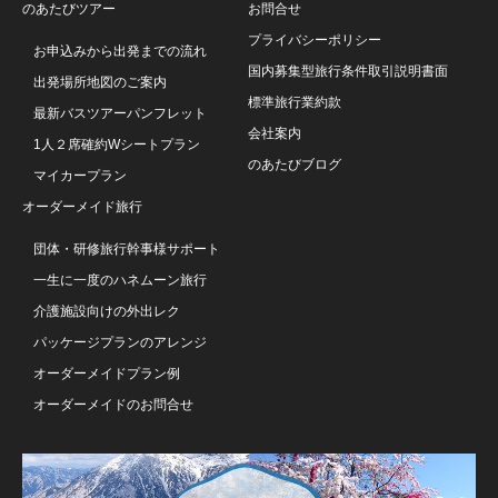
のあたびツアー
お問合せ
プライバシーポリシー
お申込みから出発までの流れ
国内募集型旅行条件取引説明書面
出発場所地図のご案内
標準旅行業約款
最新バスツアーパンフレット
会社案内
1人２席確約Wシートプラン
のあたびブログ
マイカープラン
オーダーメイド旅行
団体・研修旅行幹事様サポート
一生に一度のハネムーン旅行
介護施設向けの外出レク
パッケージプランのアレンジ
オーダーメイドプラン例
オーダーメイドのお問合せ