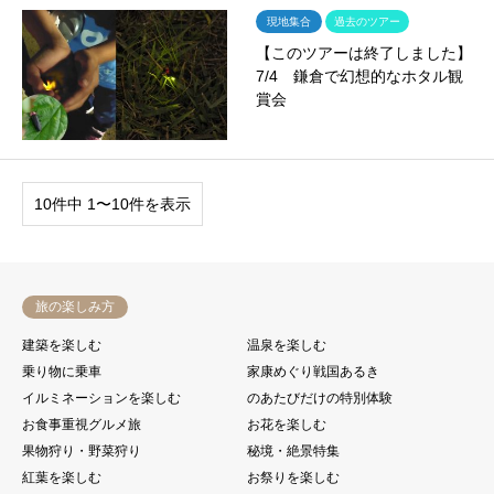
現地集合
過去のツアー
【このツアーは終了しました】
7/4 鎌倉で幻想的なホタル観
賞会
10件中 1〜10件を表示
旅の楽しみ方
建築を楽しむ
温泉を楽しむ
乗り物に乗車
家康めぐり戦国あるき
イルミネーションを楽しむ
のあたびだけの特別体験
お食事重視グルメ旅
お花を楽しむ
果物狩り・野菜狩り
秘境・絶景特集
紅葉を楽しむ
お祭りを楽しむ