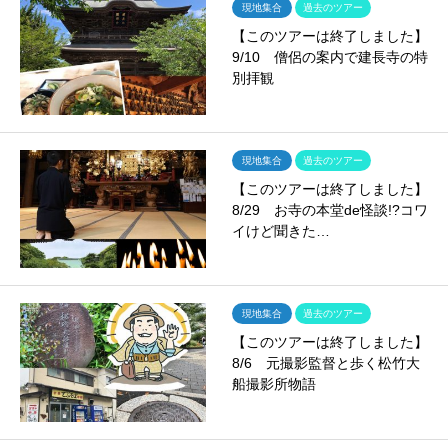
現地集合
過去のツアー
【このツアーは終了しました】
9/10 僧侶の案内で建長寺の特
別拝観
現地集合
過去のツアー
【このツアーは終了しました】
8/29 お寺の本堂de怪談!?コワ
イけど聞きた…
現地集合
過去のツアー
【このツアーは終了しました】
8/6 元撮影監督と歩く松竹大
船撮影所物語