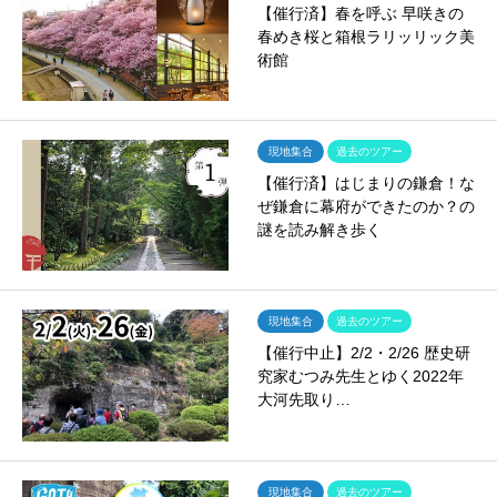
【催行済】春を呼ぶ 早咲きの
春めき桜と箱根ラリッリック美
術館
現地集合
過去のツアー
【催行済】はじまりの鎌倉！な
ぜ鎌倉に幕府ができたのか？の
謎を読み解き歩く
現地集合
過去のツアー
【催行中止】2/2・2/26 歴史研
究家むつみ先生とゆく2022年
大河先取り…
現地集合
過去のツアー