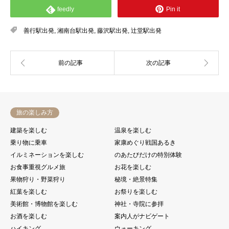
feedly
Pin it
善行駅出発
,
湘南台駅出発
,
藤沢駅出発
,
辻堂駅出発
旅の楽しみ方
建築を楽しむ
温泉を楽しむ
乗り物に乗車
家康めぐり戦国あるき
イルミネーションを楽しむ
のあたびだけの特別体験
お食事重視グルメ旅
お花を楽しむ
果物狩り・野菜狩り
秘境・絶景特集
紅葉を楽しむ
お祭りを楽しむ
美術館・博物館を楽しむ
神社・寺院に参拝
お酒を楽しむ
案内人がナビゲート
ハイキング
ウォーキング