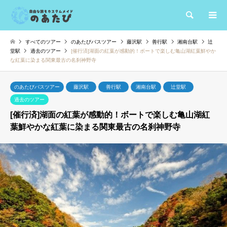
検索
すべてのツアー
のあたびバスツアー
藤沢駅
善行駅
湘南台駅
辻
堂駅
過去のツアー
[催行済]湖面の紅葉が感動的！ボートで楽しむ亀山湖紅葉鮮やか
な紅葉に染まる関東最古の名刹神野寺
のあたびバスツアー
藤沢駅
善行駅
湘南台駅
辻堂駅
過去のツアー
[催行済]湖面の紅葉が感動的！ボートで楽しむ亀山湖紅
葉鮮やかな紅葉に染まる関東最古の名刹神野寺