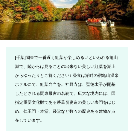
[千葉]関東で一番遅く紅葉が楽しめるいといわれる亀山
湖で、陸からは見ることの出来ない美しい紅葉を湖上
からゆったりとご覧ください♪ 昼食は湖畔の宿亀山温泉
ホテルにて、紅葉弁当を。神野寺は、聖徳太子が開基
したとされる関東最古の名刹で、広大な境内には、国
指定重要文化財である茅葺切妻造の美しい表門をはじ
め、仁王門・本堂、経堂など数々の歴史ある建物が点
在しています。