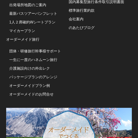
国内募集型旅行条件取引説明書面
出発場所地図のご案内
標準旅行業約款
最新バスツアーパンフレット
会社案内
1人２席確約Wシートプラン
のあたびブログ
マイカープラン
オーダーメイド旅行
団体・研修旅行幹事様サポート
一生に一度のハネムーン旅行
介護施設向けの外出レク
パッケージプランのアレンジ
オーダーメイドプラン例
オーダーメイドのお問合せ