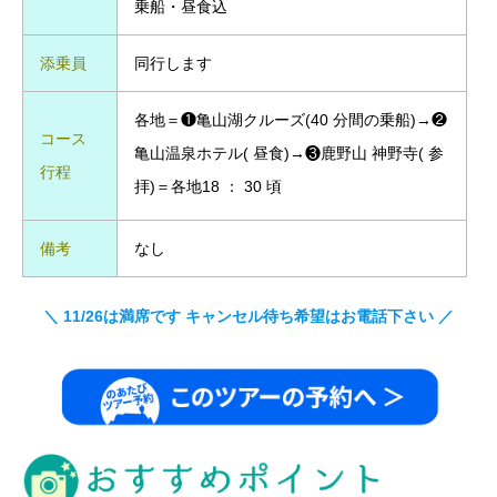
乗船・昼食込
添乗員
同行します
各地＝❶亀山湖クルーズ(40 分間の乗船)→❷
コース
亀山温泉ホテル( 昼食)→❸鹿野山 神野寺( 参
行程
拝)＝各地18 ： 30 頃
備考
なし
＼ 11/26は満席です キャンセル待ち希望はお電話下さい ／