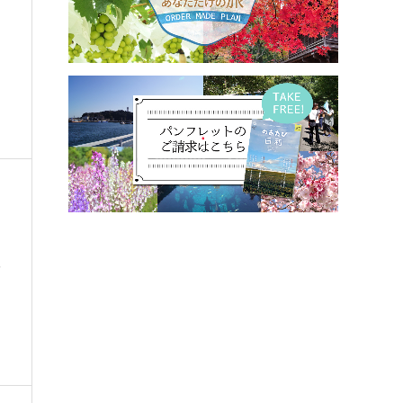
行
海
し