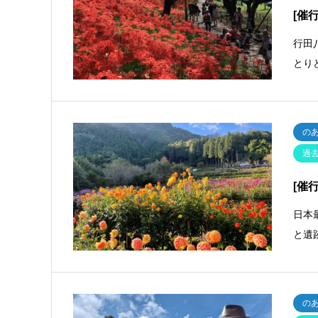
[催
行田
とり
の
過
[催
日本
と遺
の