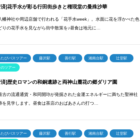
行済]花手水が彩る行田街歩きと権現堂の曼殊沙華
八幡神社や周辺店舗で行われる「花手水week」。水面に花を浮かべた色
どりの花手水を見ながら街中散策を♪昼食は地元に…
あたびバスツアー
藤沢駅
善行駅
湘南台駅
辻堂駅
去のツアー
行済]歴史ロマンの和銅遺跡と両神山麓花の郷ダリア園
最古の流通通貨・和同開珎が発掘された金運エネルギーに満ちた聖神社
跡を見学します。昼食は茶店のおばあさんの打つ…
あたびバスツアー
藤沢駅
善行駅
湘南台駅
辻堂駅