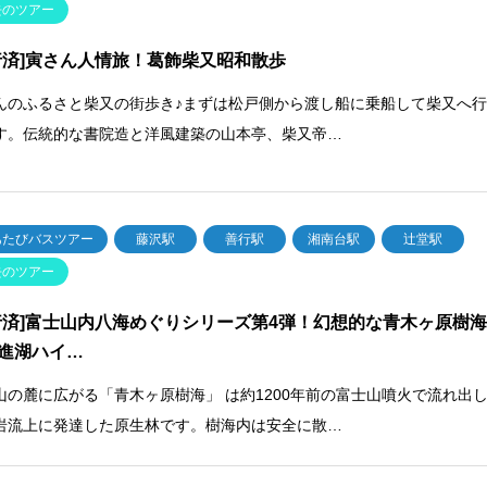
去のツアー
行済]寅さん人情旅！葛飾柴又昭和散歩
んのふるさと柴又の街歩き♪まずは松戸側から渡し船に乗船して柴又へ
す。伝統的な書院造と洋風建築の山本亭、柴又帝…
あたびバスツアー
藤沢駅
善行駅
湘南台駅
辻堂駅
去のツアー
行済]富士山内八海めぐりシリーズ第4弾！幻想的な青木ヶ原樹
進湖ハイ…
山の麓に広がる「青木ヶ原樹海」 は約1200年前の富士山噴火で流れ出
岩流上に発達した原生林です。樹海内は安全に散…