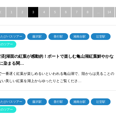
1
2
3
4
5
6
7
8
…
14

あたびバスツアー
藤沢駅
善行駅
湘南台駅
辻堂駅
去のツアー
行済]湖面の紅葉が感動的！ボートで楽しむ亀山湖紅葉鮮やかな
に染まる関…
で一番遅く紅葉が楽しめるいといわれる亀山湖で、陸からは見ることの
ない美しい紅葉を湖上からゆったりとご覧くださ…
あたびバスツアー
藤沢駅
善行駅
湘南台駅
辻堂駅
去のツアー