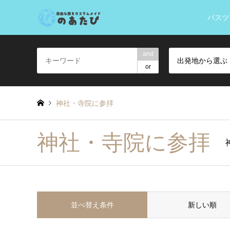
バスツ
and
出発地から選ぶ
or
神社・寺院に参拝
神社・寺院に参拝
並べ替え条件
新しい順