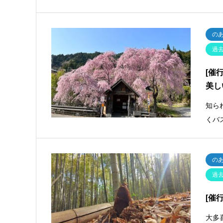
の
過
[催
美し
知ら
くバ
の
過
[催
大多