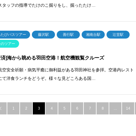
スタッフの指導でたけのこ掘りをし、掘ったたけ…
あたびバスツアー
藤沢駅
善行駅
湘南台駅
辻堂駅
去のツアー
行済]海から眺める羽田空港！航空機観覧クルーズ
航空安全祈願・病気平癒に御利益がある羽田神社を参拝。空港内レスト
にて洋食ランチをどうぞ。様々な見どころある国…
1
2
3
4
5
6
7
8
…
14
