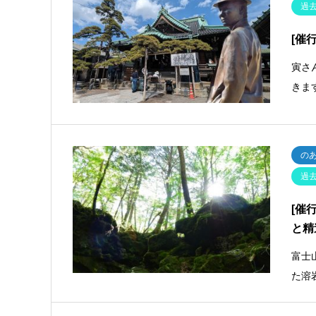
過
[催
寅さ
きま
の
過
[催
と精
富士
た溶