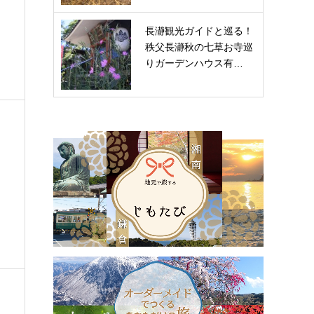
長瀞観光ガイドと巡る！
秩父長瀞秋の七草お寺巡
りガーデンハウス有…