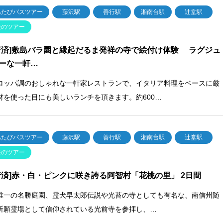
あたびバスツアー
藤沢駅
善行駅
湘南台駅
辻堂駅
去のツアー
行済]敷島バラ園と縁起だるま発祥の寺で絵付け体験 ラグジュ
ーな一軒…
ロッパ調のおしゃれな一軒家レストランで、イタリア料理をベースに厳
材を使った目にも美しいランチを頂きます。約600…
あたびバスツアー
藤沢駅
善行駅
湘南台駅
辻堂駅
去のツアー
行済]赤・白・ピンクに咲き誇る阿智村「花桃の里」 2日間
唯一の名勝庭園、霊犬早太郎伝説や光苔の寺としても有名な、南信州随
祈願霊場として信仰されている光前寺を参拝し、…