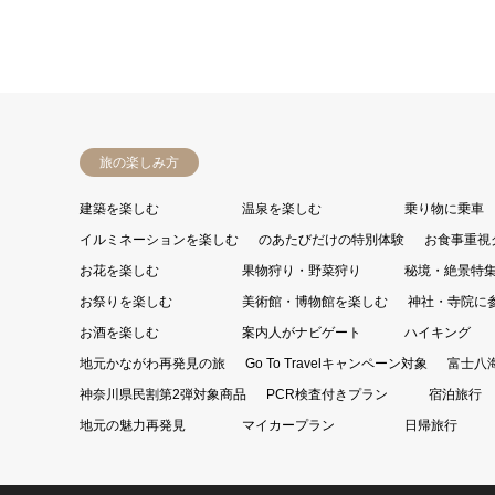
旅の楽しみ方
建築を楽しむ
温泉を楽しむ
乗り物に乗車
イルミネーションを楽しむ
のあたびだけの特別体験
お食事重視
お花を楽しむ
果物狩り・野菜狩り
秘境・絶景特
お祭りを楽しむ
美術館・博物館を楽しむ
神社・寺院に
お酒を楽しむ
案内人がナビゲート
ハイキング
地元かながわ再発見の旅
Go To Travelキャンペーン対象
富士八
神奈川県民割第2弾対象商品
PCR検査付きプラン
宿泊旅行
地元の魅力再発見
マイカープラン
日帰旅行