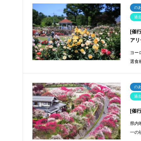
の
過
[催
アリ
ヨー
選食
の
過
[催
県内
一の