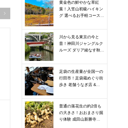
黄金色の鮮やかな草紅
葉！入笠山初級ハイキン

グ 選べるお手軽コース…
川から見る東京の今と
昔！神田川ジャングルク
ルーズ ダリア綾なす秋…
足袋の生産量が全国一の
行田市！足袋蔵めぐり街
歩き 老舗うなぎ店 &…
普通の落花生の約2倍も
の大きさ！おおまさり掘
り体験 成田山新勝寺…