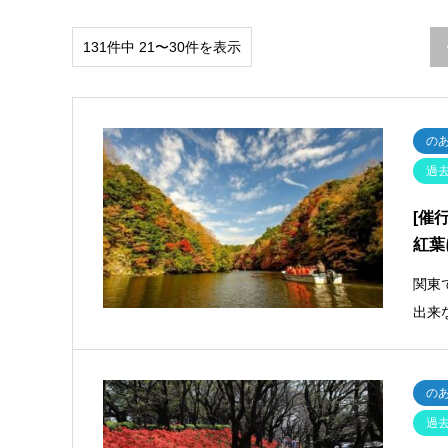
131件中 21〜30件を表示
の
過
[催
紅葉
関東
出来
の
過