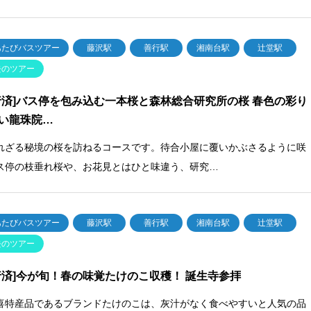
あたびバスツアー
藤沢駅
善行駅
湘南台駅
辻堂駅
去のツアー
行済]バス停を包み込む一本桜と森林総合研究所の桜 春色の彩り
い龍珠院…
れざる秘境の桜を訪ねるコースです。待合小屋に覆いかぶさるように咲
ス停の枝垂れ桜や、お花見とはひと味違う、研究…
あたびバスツアー
藤沢駅
善行駅
湘南台駅
辻堂駅
去のツアー
行済]今が旬！春の味覚たけのこ収穫！ 誕生寺参拝
喜特産品であるブランドたけのこは、灰汁がなく食べやすいと人気の品