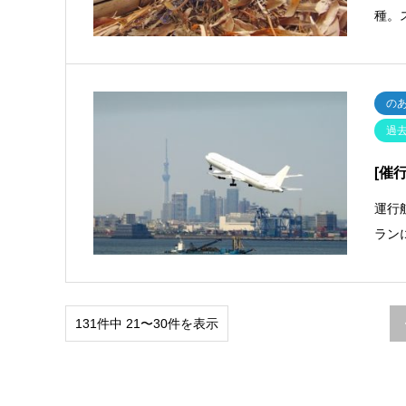
種。
の
過
[催
運行
ラン
131件中 21〜30件を表示