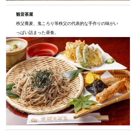
観音茶屋
秩父蕎麦、鬼ころり等秩父の代表的な手作りの味がい
っぱい詰まった昼食。