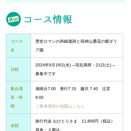
コース
歴史ロマンの和銅遺跡と両神山麓花の郷ダリ
名
ア園
2024年9月18日(水)→現在満席・21日(土)→
日程
募集中です
集合場
湘南台7:00 善行7:15 藤沢 7:40 辻堂
所・時
8:00
間
ご乗車場所の地図はこちら
旅行代金 おひとりさま 11,800円（税込）
金額
昼食・入園込