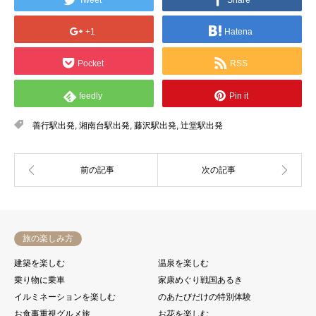
+1
Hatena
Pocket
RSS
feedly
Pin it
善行駅出発
,
湘南台駅出発
,
藤沢駅出発
,
辻堂駅出発
旅の楽しみ方
建築を楽しむ
温泉を楽しむ
乗り物に乗車
家康めぐり戦国あるき
イルミネーションを楽しむ
のあたびだけの特別体験
お食事重視グルメ旅
お花を楽しむ