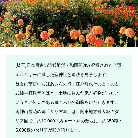
[埼玉]日本最古の流通通貨・和同開珎が発掘された金運
エネルギーに満ちた聖神社と遺跡を見学します。
昼食は茶店のおばあさんの打つ江戸時代そのままの古
式純手打観音そばと、土地に住んだ鬼が好物だったと
いう言い伝えのある鬼ころりの御膳をいただきます。
両神山麓花の郷「ダリア園」は、関東地方最大級のダ
リア園で、約10,000平方メートルの敷地に、約350種・
5,000株のダリアが咲き誇ります。