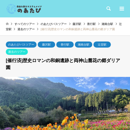
検索
すべてのツアー
のあたびバスツアー
藤沢駅
善行駅
湘南台駅
辻
堂駅
過去のツアー
[催行済]歴史ロマンの和銅遺跡と両神山麓花の郷ダリア園
のあたびバスツアー
藤沢駅
善行駅
湘南台駅
辻堂駅
過去のツアー
[催行済]歴史ロマンの和銅遺跡と両神山麓花の郷ダリア
園