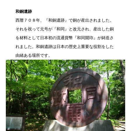
和銅遺跡
西暦７０８年、『和銅遺跡』で銅が産出されました。
それを祝って元号が『和同』と改元され、産出した銅
を材料として日本初の流通貨幣『和同開珎』が鋳造さ
れました。和銅遺跡は日本の歴史上重要な役割をした
由緒ある場所です。