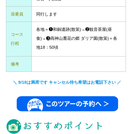
添乗員
同行します
各地＝❶和銅遺跡(散策)→❷観音茶屋(昼
コース
食)→❸両神山麓花の郷 ダリア園(散策)＝各
行程
地18：50頃
備考
＼ 9/18は満席です キャンセル待ち希望はお電話下さい ／