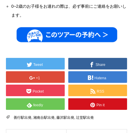
0~2歳のお子様をお連れの際は、必ず事前にご連絡をお願いし
ます。
Tweet
Share
+1
Hatena
Pocket
RSS
feedly
Pin it
善行駅出発
,
湘南台駅出発
,
藤沢駅出発
,
辻堂駅出発