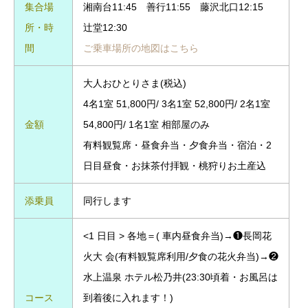
集合場
湘南台11:45 善行11:55 藤沢北口12:15
所・時
辻堂12:30
間
ご乗車場所の地図はこちら
大人おひとりさま(税込)
4名1室 51,800円/ 3名1室 52,800円/ 2名1室
金額
54,800円/ 1名1室 相部屋のみ
有料観覧席・昼食弁当・夕食弁当・宿泊・2
日目昼食・お抹茶付拝観・桃狩りお土産込
添乗員
同行します
<1 日目 > 各地＝( 車内昼食弁当)→❶長岡花
火大 会(有料観覧席利用/夕食の花火弁当)→❷
水上温泉 ホテル松乃井(23:30頃着・お風呂は
コース
到着後に入れます！)