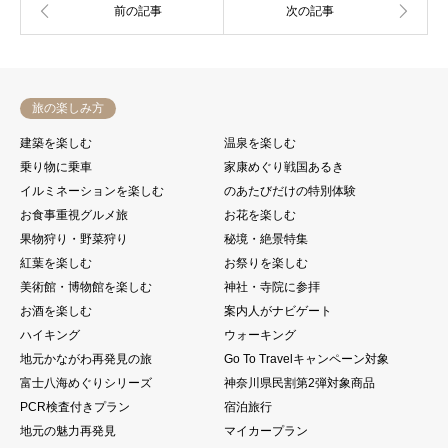
旅の楽しみ方
建築を楽しむ
温泉を楽しむ
乗り物に乗車
家康めぐり戦国あるき
イルミネーションを楽しむ
のあたびだけの特別体験
お食事重視グルメ旅
お花を楽しむ
果物狩り・野菜狩り
秘境・絶景特集
紅葉を楽しむ
お祭りを楽しむ
美術館・博物館を楽しむ
神社・寺院に参拝
お酒を楽しむ
案内人がナビゲート
ハイキング
ウォーキング
地元かながわ再発見の旅
Go To Travelキャンペーン対象
富士八海めぐりシリーズ
神奈川県民割第2弾対象商品
PCR検査付きプラン
宿泊旅行
地元の魅力再発見
マイカープラン