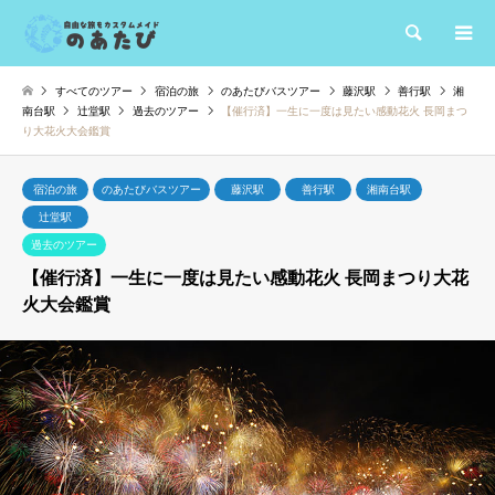
検索
すべてのツアー
宿泊の旅
のあたびバスツアー
藤沢駅
善行駅
湘
南台駅
辻堂駅
過去のツアー
【催行済】一生に一度は見たい感動花火 長岡まつ
り大花火大会鑑賞
宿泊の旅
のあたびバスツアー
藤沢駅
善行駅
湘南台駅
辻堂駅
過去のツアー
【催行済】一生に一度は見たい感動花火 長岡まつり大花
火大会鑑賞