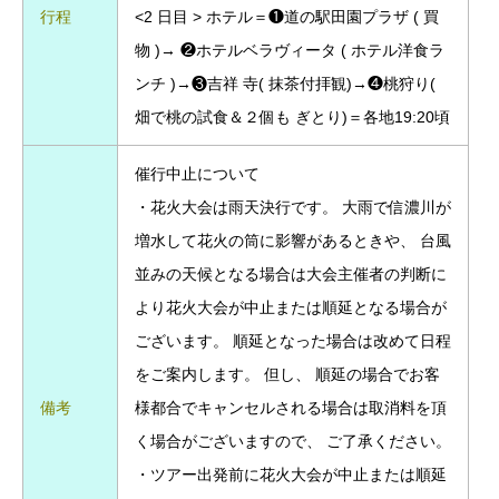
行程
<2 日目 > ホテル＝❶道の駅田園プラザ ( 買
物 )→ ❷ホテルベラヴィータ ( ホテル洋食ラ
ンチ )→❸吉祥 寺( 抹茶付拝観)→❹桃狩り(
畑で桃の試食＆２個も ぎとり)＝各地19:20頃
催行中止について
・花火大会は雨天決行です。 大雨で信濃川が
増水して花火の筒に影響があるときや、 台風
並みの天候となる場合は大会主催者の判断に
より花火大会が中止または順延となる場合が
ございます。 順延となった場合は改めて日程
をご案内します。 但し、 順延の場合でお客
備考
様都合でキャンセルされる場合は取消料を頂
く場合がございますので、 ご了承ください。
・ツアー出発前に花火大会が中止または順延