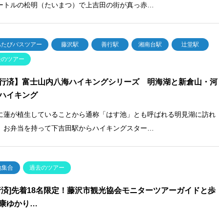
ートルの松明（たいまつ）で上吉田の街が真っ赤…
あたびバスツアー
藤沢駅
善行駅
湘南台駅
辻堂駅
去のツアー
行済】富士山内八海ハイキングシリーズ 明海湖と新倉山・河
ハイキング
に蓮が植生していることから通称「はす池」とも呼ばれる明見湖に訪れ
、お弁当を持って下吉田駅からハイキングスター…
地集合
過去のツアー
行済]先着18名限定！藤沢市観光協会モニターツアーガイドと歩
康ゆかり…