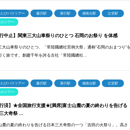
あたびバスツアー
藤沢駅
善行駅
湘南台駅
辻堂駅
去のツアー
行中止】関東三大山車祭りのひとつ 石岡のお祭り を体感
三大山車祭りのひとつ、「常陸國總社宮例大祭」通称“石岡のおまつり”
行く旅です。創建千年を誇る古社「常陸國總社…
あたびバスツアー
藤沢駅
善行駅
湘南台駅
辻堂駅
去のツアー
行済】★全国旅行支援★[満席]富士山麓の夏の終わりを告げる
三大奇祭 …
山麓の夏の終わりを告げる日本三大奇祭の一つ「吉田の火祭り」。高さ