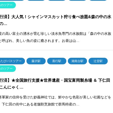
去のツアー
行済】大人気！シャインマスカット狩り食べ放題&森の中の水
の…
度の高い富士の湧水が育む珍しい淡水魚専門の水族館は「森の中の水族
と呼ばれ、美しい魚の姿に癒されます。お昼は山…
あたびバスツアー
藤沢駅
善行駅
湘南台駅
辻堂駅
去のツアー
行済】★全国旅行支援★世界遺産・国宝富岡製糸場 ＆ 下仁田
こんにゃく…
将軍家の信仰を受けた妙義神社では、鮮やかな色彩が美しい社殿などを
。下仁田の街中にある老舗割烹旅館で群馬特産の…