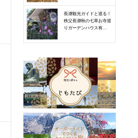
長瀞観光ガイドと巡る！
秩父長瀞秋の七草お寺巡
りガーデンハウス有…