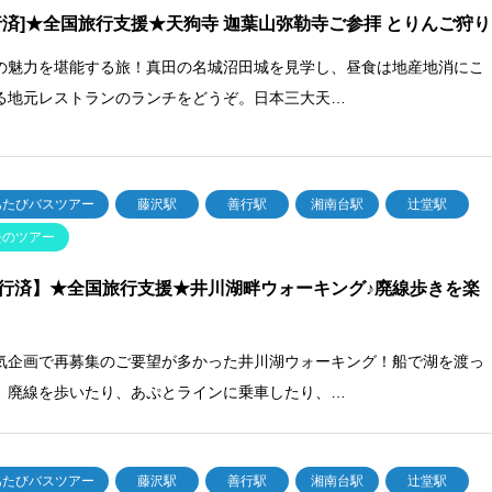
行済]★全国旅行支援★天狗寺 迦葉山弥勒寺ご参拝 とりんご狩り
の魅力を堪能する旅！真田の名城沼田城を見学し、昼食は地産地消にこ
る地元レストランのランチをどうぞ。日本三大天…
あたびバスツアー
藤沢駅
善行駅
湘南台駅
辻堂駅
去のツアー
行済】★全国旅行支援★井川湖畔ウォーキング♪廃線歩きを楽
気企画で再募集のご要望が多かった井川湖ウォーキング！船で湖を渡っ
、廃線を歩いたり、あぷとラインに乗車したり、…
あたびバスツアー
藤沢駅
善行駅
湘南台駅
辻堂駅