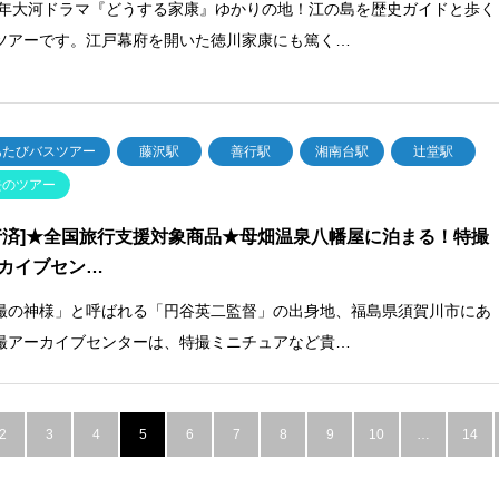
23年大河ドラマ『どうする家康』ゆかりの地！江の島を歴史ガイドと歩く
ツアーです。江戸幕府を開いた徳川家康にも篤く…
あたびバスツアー
藤沢駅
善行駅
湘南台駅
辻堂駅
去のツアー
行済]★全国旅行支援対象商品★母畑温泉八幡屋に泊まる！特撮
カイブセン…
撮の神様」と呼ばれる「円谷英二監督」の出身地、福島県須賀川市にあ
撮アーカイブセンターは、特撮ミニチュアなど貴…
2
3
4
5
6
7
8
9
10
…
14