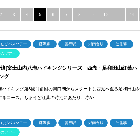
2
3
4
5
6
7
8
9
10
…
14
あたびバスツアー
藤沢駅
善行駅
湘南台駅
辻堂駅
去のツアー
行済]富士山内八海ハイキングシリーズ 西湖・足和田山紅葉ハ
ング
海ハイキング第3段は前回の河口湖からスタートし西湖へ至る足和田山
するコース。ちょうど紅葉の時期にあたり、赤や…
あたびバスツアー
藤沢駅
善行駅
湘南台駅
辻堂駅
去のツアー