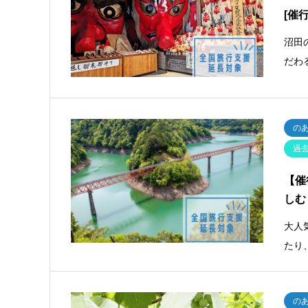
[催
沼田
だわ
の
過
【催
しむ
大人
たり
の