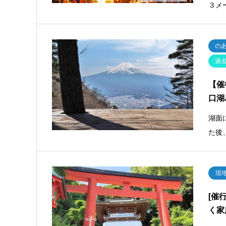
３メ
の
過
【催
口湖
湖面
た後
現
[催
く家