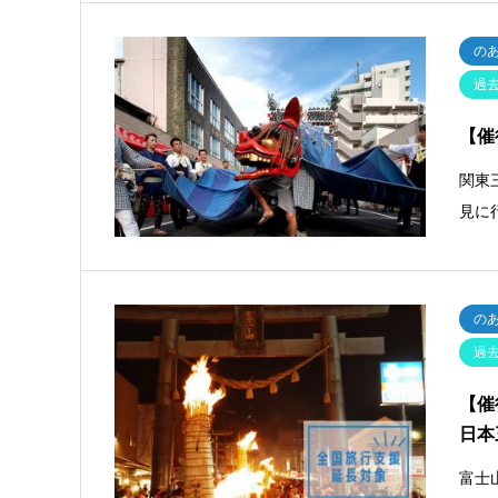
の
過
【催
関東
見に
の
過
【催
日本
富士