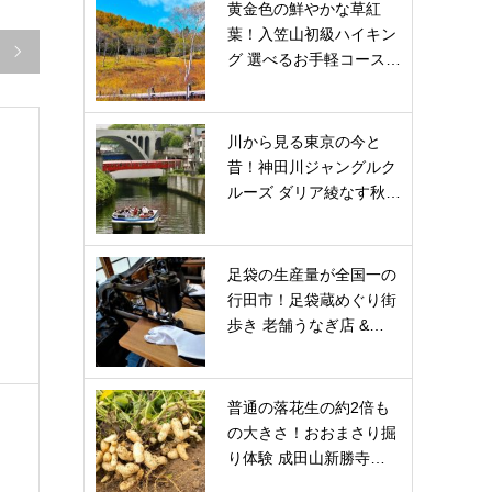
黄金色の鮮やかな草紅
葉！入笠山初級ハイキン

グ 選べるお手軽コース…
川から見る東京の今と
昔！神田川ジャングルク
ルーズ ダリア綾なす秋…
足袋の生産量が全国一の
行田市！足袋蔵めぐり街
を
歩き 老舗うなぎ店 &…
普通の落花生の約2倍も
の大きさ！おおまさり掘
り体験 成田山新勝寺…