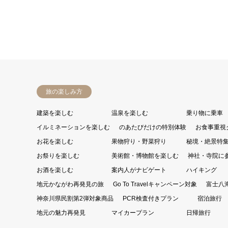
旅の楽しみ方
建築を楽しむ
温泉を楽しむ
乗り物に乗車
イルミネーションを楽しむ
のあたびだけの特別体験
お食事重視
お花を楽しむ
果物狩り・野菜狩り
秘境・絶景特
お祭りを楽しむ
美術館・博物館を楽しむ
神社・寺院に
お酒を楽しむ
案内人がナビゲート
ハイキング
地元かながわ再発見の旅
Go To Travelキャンペーン対象
富士八
神奈川県民割第2弾対象商品
PCR検査付きプラン
宿泊旅行
地元の魅力再発見
マイカープラン
日帰旅行