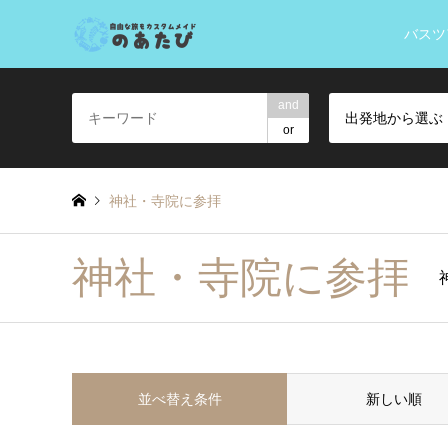
バスツ
and
出発地から選ぶ
or
神社・寺院に参拝
神社・寺院に参拝
並べ替え条件
新しい順