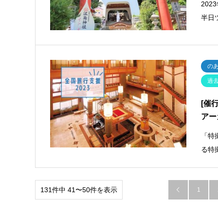
20
半日
の
過
[催
アー
「特
る特
131件中 41〜50件を表示
1
