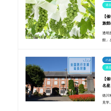
過
【催
族館
透明
館」
の
過
【催
名産
徳川
見学