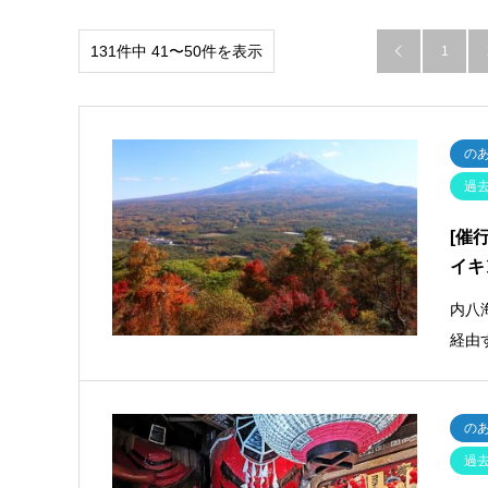
131件中 41〜50件を表示
1

の
過
[催
イキ
内八
経由
の
過