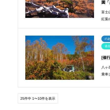
園「
富士
紅葉
の
過
[催
八ヶ
乗車
25件中 1〜10件を表示