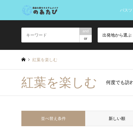
バスツ
and
出発地から選ぶ
or
紅葉を楽しむ
紅葉を楽しむ
何度でも訪
並べ替え条件
新しい順