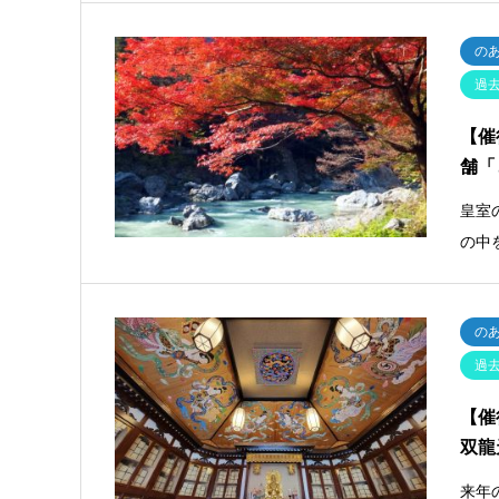
の
過
【催
舗「
皇室
の中
の
過
【催
双龍
来年