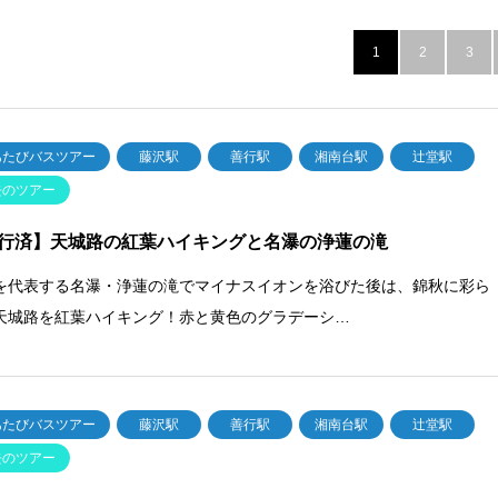
1
2
3
あたびバスツアー
藤沢駅
善行駅
湘南台駅
辻堂駅
去のツアー
行済】天城路の紅葉ハイキングと名瀑の浄蓮の滝
を代表する名瀑・浄蓮の滝でマイナスイオンを浴びた後は、錦秋に彩ら
天城路を紅葉ハイキング！赤と黄色のグラデーシ…
あたびバスツアー
藤沢駅
善行駅
湘南台駅
辻堂駅
去のツアー