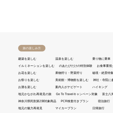
旅の楽しみ方
建築を楽しむ
温泉を楽しむ
乗り物に乗車
イルミネーションを楽しむ
のあたびだけの特別体験
お食事重視
お花を楽しむ
果物狩り・野菜狩り
秘境・絶景特
お祭りを楽しむ
美術館・博物館を楽しむ
神社・寺院に
お酒を楽しむ
案内人がナビゲート
ハイキング
地元かながわ再発見の旅
Go To Travelキャンペーン対象
富士八
神奈川県民割第2弾対象商品
PCR検査付きプラン
宿泊旅行
地元の魅力再発見
マイカープラン
日帰旅行