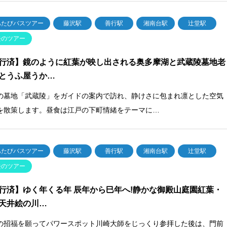
あたびバスツアー
藤沢駅
善行駅
湘南台駅
辻堂駅
去のツアー
行済】鏡のように紅葉が映し出される奥多摩湖と武蔵陵墓地老
とうふ屋うか…
の墓地「武蔵陵」をガイドの案内で訪れ、静けさに包まれ凛とした空気
を散策します。昼食は江戸の下町情緒をテーマに…
あたびバスツアー
藤沢駅
善行駅
湘南台駅
辻堂駅
去のツアー
行済】ゆく年くる年 辰年から巳年へ!静かな御殿山庭園紅葉・
天井絵の川…
の招福を願ってパワースポット川崎大師をじっくり参拝した後は、門前