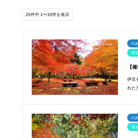
25件中 1〜10件を表示
の
過
【催
伊豆
れた
の
過