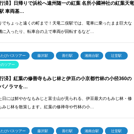
行済】日帰りで浜松へ遠州随一の紅葉 名所小國神社の紅葉天
駅 車両基…
りでちょっと遠くの町まで！天竜二俣駅では、電車に乗ったまま巨大な
機に入ったり、転車台の上で車両が回転するなど…
あたびバスツアー
藤沢駅
善行駅
湘南台駅
辻堂駅
去のツアー
行済】紅葉の修善寺もみじ林と伊豆の小京都竹林の小径360の
パノラマを…
た日には鮮やかなもみじと富士山が見られる、伊豆最大のもみじ林・修
もみじ林を散策します。紅葉の修禅寺や竹林の小…
あたびバスツアー
藤沢駅
善行駅
湘南台駅
辻堂駅