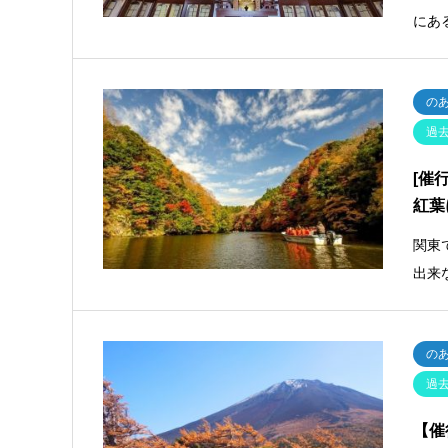
にあ
の
過
[催
紅葉
関東
出来
の
過
【催