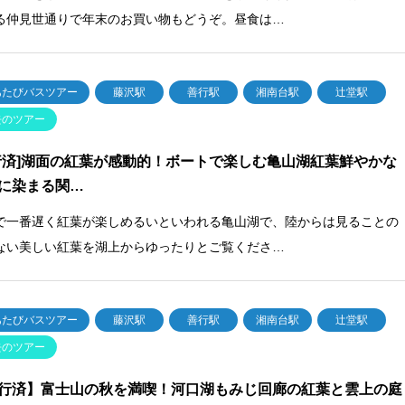
る仲見世通りで年末のお買い物もどうぞ。昼食は…
あたびバスツアー
藤沢駅
善行駅
湘南台駅
辻堂駅
去のツアー
行済]湖面の紅葉が感動的！ボートで楽しむ亀山湖紅葉鮮やかな
に染まる関…
で一番遅く紅葉が楽しめるいといわれる亀山湖で、陸からは見ることの
ない美しい紅葉を湖上からゆったりとご覧くださ…
あたびバスツアー
藤沢駅
善行駅
湘南台駅
辻堂駅
去のツアー
行済】富士山の秋を満喫！河口湖もみじ回廊の紅葉と雲上の庭