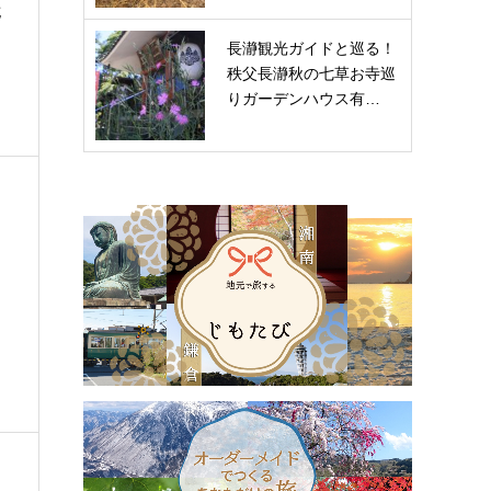
竜
長瀞観光ガイドと巡る！
秩父長瀞秋の七草お寺巡
りガーデンハウス有…