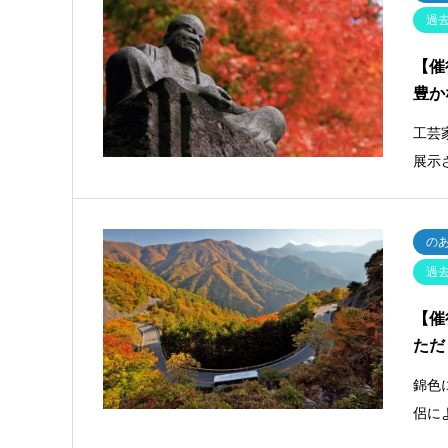
過
【催
豊か
工芸
展示
の
過
【催
ただ
錦色
侶に