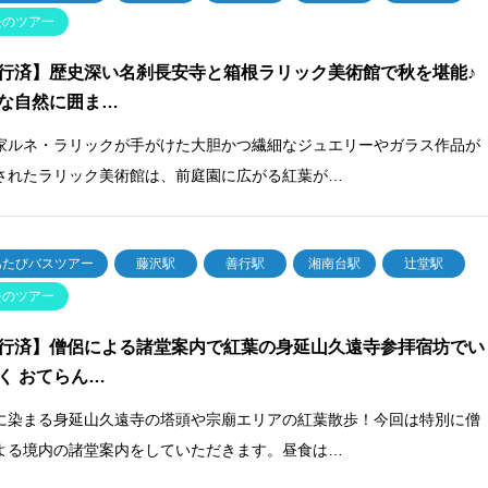
去のツアー
行済】歴史深い名刹長安寺と箱根ラリック美術館で秋を堪能♪
な自然に囲ま…
家ルネ・ラリックが手がけた大胆かつ繊細なジュエリーやガラス作品が
されたラリック美術館は、前庭園に広がる紅葉が…
あたびバスツアー
藤沢駅
善行駅
湘南台駅
辻堂駅
去のツアー
行済】僧侶による諸堂案内で紅葉の身延山久遠寺参拝宿坊でい
く おてらん…
に染まる身延山久遠寺の塔頭や宗廟エリアの紅葉散歩！今回は特別に僧
よる境内の諸堂案内をしていただきます。昼食は…