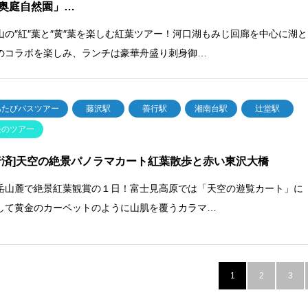
奥庭自然園」…
山の″紅″葉と″黄″葉を楽しむ紅葉ツアー！河口湖もみじ回廊を中心に湖と
のコラボを楽しみ、ランチは豪華舟盛り刺身御…
あたびバスツアー
藤沢駅
善行駅
湘南台駅
辻堂駅
去のツアー
行済]天空の絶景パノラマカート紅葉散歩と赤い東沢大橋
岳山麓で絶景紅葉観賞の１日！富士見高原では「天空の遊覧カート」に
して黄金のカーペットのように山肌を覆うカラマ…
1
2
3