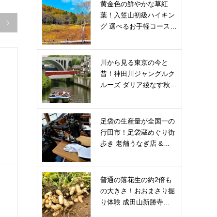
黄金色の鮮やかな草紅
葉！入笠山初級ハイキン

グ 選べるお手軽コース…
川から見る東京の今と
昔！神田川ジャングルク
ルーズ ダリア綾なす秋…
足袋の生産量が全国一の
行田市！足袋蔵めぐり街
歩き 老舗うなぎ店 &…
普通の落花生の約2倍も
の大きさ！おおまさり掘
り体験 成田山新勝寺…