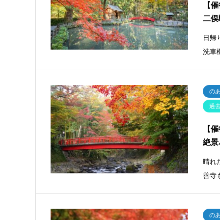
【催
二俣
日帰
洗車
の
過
【催
絶景
晴れ
善寺
の