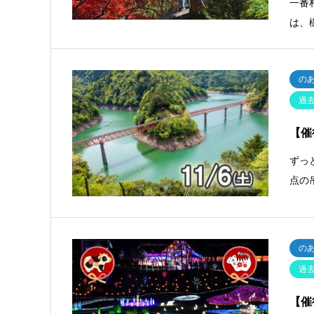
一番
は、
の
過
【催
ずっ
点の
の
過
【催