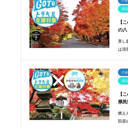
の
過
【こ
の八
美し
は清
の
過
【こ
県民
燃え
田原