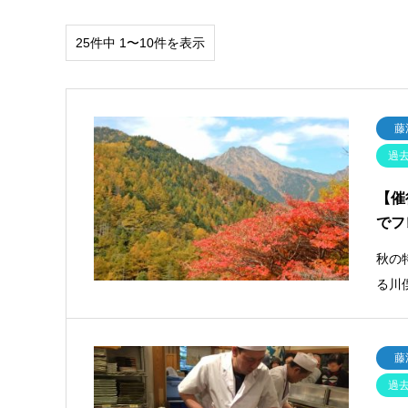
25件中 1〜10件を表示
藤
過
【催
でフ
秋の
る川
藤
過