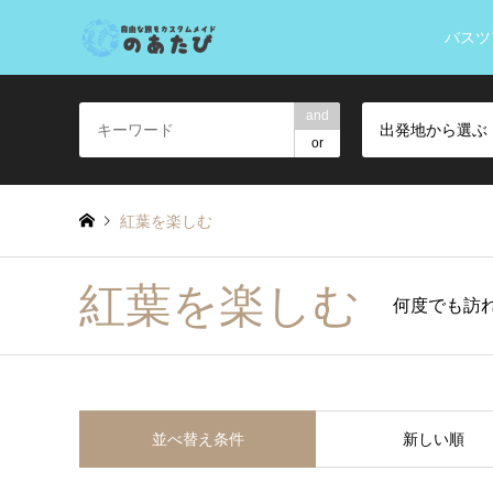
バスツ
and
出発地から選ぶ
or
紅葉を楽しむ
紅葉を楽しむ
何度でも訪
並べ替え条件
新しい順