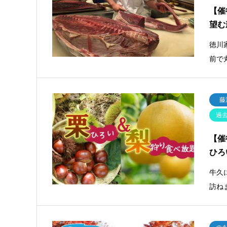
【催
望む
徳川
前で
藤
過
【催
ひろ
牛久
訪ね