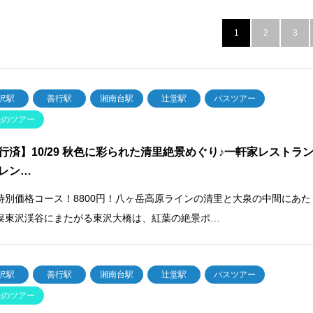
1
2
3
沢駅
善行駅
湘南台駅
辻堂駅
バスツアー
去のツアー
行済】10/29 秋色に彩られた清里絶景めぐり♪一軒家レストラ
レン…
特別価格コース！8800円！八ヶ岳高原ラインの清里と大泉の中間にあた
俣東沢渓谷にまたがる東沢大橋は、紅葉の絶景ポ…
沢駅
善行駅
湘南台駅
辻堂駅
バスツアー
去のツアー