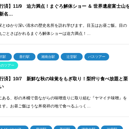
行済】11/9 迫力満点！まぐろ解体ショー ＆ 世界遺産富士山
新名…
家とゆかり深い清水の歴史名所を訪れ学びます。目玉はお昼ご飯。目の
丸ごとさばかれるまぐろ解体ショーは迫力満点！…
沢駅
善行駅
湘南台駅
辻堂駅
バスツアー
去のツアー
行済】10/7 新鮮な秋の味覚をもぎ取り！梨狩り食べ放題と栗
い
にある、杉の木桶で昔ながらの味噌造りに取り組む『ヤマイチ味噌』を
ます。お昼ご飯はうな丼発祥の地で食べるふっく…