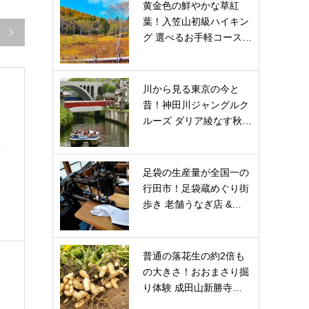
黄金色の鮮やかな草紅
葉！入笠山初級ハイキン

グ 選べるお手軽コース…
川から見る東京の今と
昔！神田川ジャングルク
ルーズ ダリア綾なす秋…
ン
足袋の生産量が全国一の
行田市！足袋蔵めぐり街
歩き 老舗うなぎ店 &…
普通の落花生の約2倍も
の大きさ！おおまさり掘
り体験 成田山新勝寺…