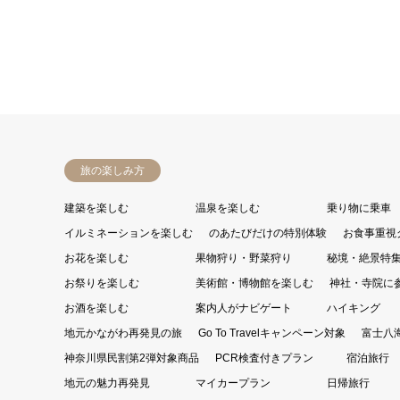
旅の楽しみ方
建築を楽しむ
温泉を楽しむ
乗り物に乗車
イルミネーションを楽しむ
のあたびだけの特別体験
お食事重視
お花を楽しむ
果物狩り・野菜狩り
秘境・絶景特
お祭りを楽しむ
美術館・博物館を楽しむ
神社・寺院に
お酒を楽しむ
案内人がナビゲート
ハイキング
地元かながわ再発見の旅
Go To Travelキャンペーン対象
富士八
神奈川県民割第2弾対象商品
PCR検査付きプラン
宿泊旅行
地元の魅力再発見
マイカープラン
日帰旅行