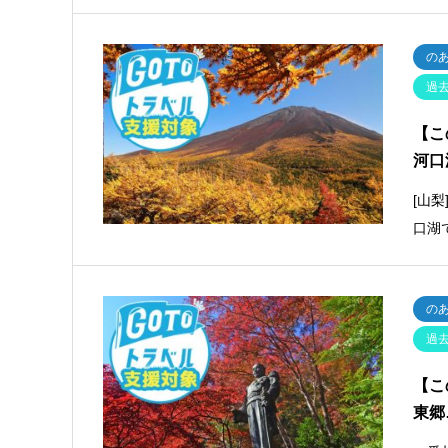
の
過
【こ
河口
[山
口湖
の
過
【こ
東郷