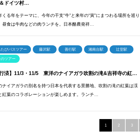
＆ドイツ村…
年くる年をテーマに、今年の干支“牛”と来年の“寅”にまつわる場所を巡り
。昼食は牛肉などの肉ランチを。日本酪農発祥…
あたびバスツアー
藤沢駅
善行駅
湘南台駅
辻堂駅
去のツアー
行済】11/3・11/5 東洋のナイアガラ吹割の滝&吉祥寺の紅…
のナイアガラの別名を持つ日本を代表する景勝地、吹割の滝の紅葉は渓
と紅葉のコラボレーションが楽しめます。ランチ…
1
2
3