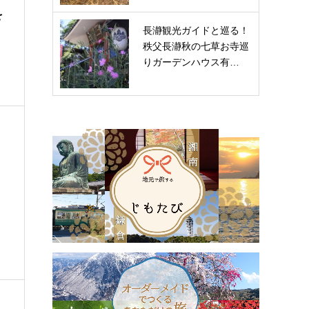
を
長瀞観光ガイドと巡る！
秩父長瀞秋の七草お寺巡
りガーデンハウス有…