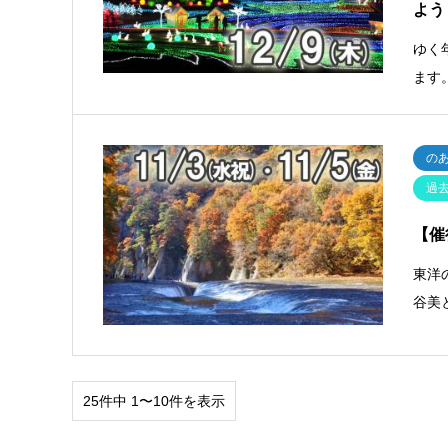
よう
ゆく
ます
の
過
【催
東洋
谷美
25件中 1〜10件を表示