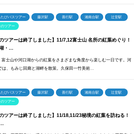
あたびバスツアー
藤沢駅
善行駅
湘南台駅
辻堂駅
去のツアー
のツアーは終了しました】11/7,12富士山 名所の紅葉めぐり！
湖・…
梨] 富士山や河口湖からの紅葉をさまざまな角度から楽しむ一日です。河
では、もみじ回廊と湖畔を散策。久保田一竹美術…
あたびバスツアー
藤沢駅
善行駅
湘南台駅
辻堂駅
去のツアー
のツアーは終了しました】11/18,11/23秘境の紅葉を訪ねる
…