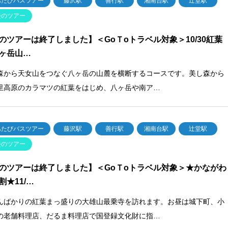
あたびバスツアー
藤沢駅
善行駅
湘南台駅
辻堂駅
去のツアー
のツアーは終了しました】＜GoＴoトラベル対象＞10/30紅葉
ヶ岳山…
森から天女山をつなぐ八ヶ岳の山麓を横断するコースです。美し森から
里高原のカラマツの紅葉をはじめ、八ヶ岳や南ア…
あたびバスツアー
藤沢駅
善行駅
湘南台駅
辻堂駅
去のツアー
のツアーは終了しました】＜GoＴoトラベル対象＞★かながわ
割★11/…
んばかりの紅葉まっ盛りの大雄山最乗寺を訪れます。お昼は城下町、小
の老舗料理店、だるま料理店で国登録文化財に指…