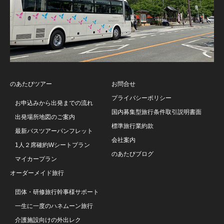
のあたびツアー
お問合せ
プライバシーポリシー
お申込みから出発までの流れ
国内募集型旅行条件取引説明書面
出発場所地図のご案内
標準旅行業約款
最新バスツアーパンフレット
会社案内
1人２席確約Wシートプラン
のあたびブログ
マイカープラン
オーダーメイド旅行
団体・研修旅行幹事様サポート
一生に一度のハネムーン旅行
介護施設向けの外出レク