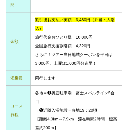
間
割引後お支払い実額 6,480円（弁当・入浴
込）
旅行代金おひとり様 10,800円
金額
全国旅行支援割引額 4,320円
さらに！ツアー当日地域クーポンを平日は
3,000円、土曜は1,000円分進呈！
添乗員
同行します
各地＝❶奥庭駐車場…富士スバルライン5合
目
コース
→❷近隣入浴施設＝各地19：20頃
行程
【距離4.9km～7.9km 滞在時間2時間 標高
差約200ｍ】