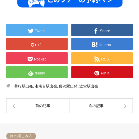
Tweet
Share
+1
Hatena
Pocket
RSS
feedly
Pin it
善行駅出発
,
湘南台駅出発
,
藤沢駅出発
,
辻堂駅出発
旅の楽しみ方