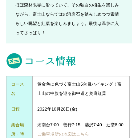
ほぼ森林限界に沿っていて、その独自の植生を楽しみ
ながら、富士山ならではの溶岩石を踏みしめつつ素晴
らしい眺望と紅葉を楽しみましょう。最後は温泉に入
ってさっぱり！
コース
黄金色に色づく富士山5合目ハイキング！富
名
士山の中腹を巡る御中道と奥庭紅葉
日程
2022年10月28日(金)
集合場
湘南台7:00 善行7:15 藤沢7:40 辻堂8:00
所・時
ご乗車場所の地図はこちら