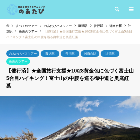
検索
すべてのツアー
のあたびバスツアー
藤沢駅
善行駅
湘南台駅
辻
堂駅
過去のツアー
【催行済】★全国旅行支援★10/28黄金色に色づく富士山5合目
ハイキング！富士山の中腹を巡る御中道と奥庭紅葉
のあたびバスツアー
藤沢駅
善行駅
湘南台駅
辻堂駅
過去のツアー
【催行済】★全国旅行支援★10/28黄金色に色づく富士山
5合目ハイキング！富士山の中腹を巡る御中道と奥庭紅
葉