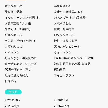
建築を楽しむ
温泉を楽しむ
乗り物に乗車
家康めぐり戦国あるき
イルミネーションを楽しむ
のあたびだけの特別体験
お食事重視グルメ旅
お花を楽しむ
果物狩り・野菜狩り
秘境・絶景特集
紅葉を楽しむ
お祭りを楽しむ
美術館・博物館を楽しむ
神社・寺院に参拝
お酒を楽しむ
案内人がナビゲート
ハイキング
ウォーキング
地元かながわ再発見の旅
Go To Travelキャンペーン対象
富士八海めぐりシリーズ
神奈川県民割第2弾対象商品
PCR検査付きプラン
宿泊旅行
地元の魅力再発見
マイカープラン
日帰旅行
出発月
2026年10月
2026年8月
2026年9月
2026年７月