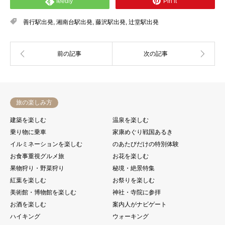
feedly
Pin it
善行駅出発
,
湘南台駅出発
,
藤沢駅出発
,
辻堂駅出発
旅の楽しみ方
建築を楽しむ
温泉を楽しむ
乗り物に乗車
家康めぐり戦国あるき
イルミネーションを楽しむ
のあたびだけの特別体験
お食事重視グルメ旅
お花を楽しむ
果物狩り・野菜狩り
秘境・絶景特集
紅葉を楽しむ
お祭りを楽しむ
美術館・博物館を楽しむ
神社・寺院に参拝
お酒を楽しむ
案内人がナビゲート
ハイキング
ウォーキング