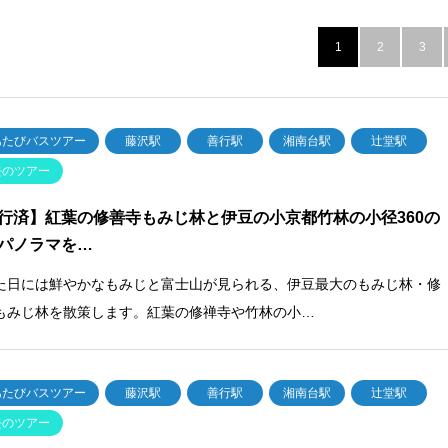
1
2
3
あたびバスツアー
藤沢駅
善行駅
湘南台駅
辻堂駅
去のツアー
行済】紅葉の修善寺もみじ林と伊豆の小京都竹林の小径360の
パノラマを…
た日には鮮やかなもみじと富士山が見られる、伊豆最大のもみじ林・修
もみじ林を散策します。紅葉の修禅寺や竹林の小…
あたびバスツアー
藤沢駅
善行駅
湘南台駅
辻堂駅
去のツアー