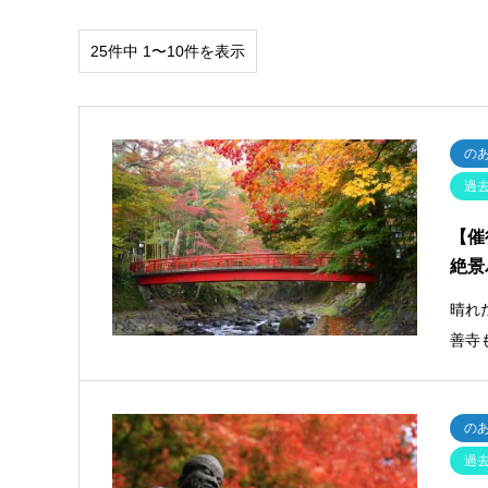
25件中 1〜10件を表示
の
過
【催
絶景
晴れ
善寺
の
過