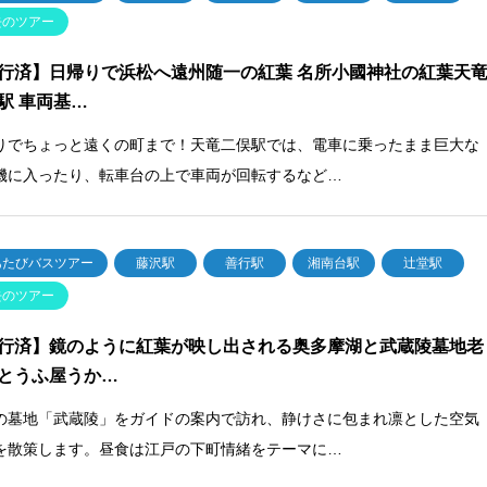
去のツアー
行済】日帰りで浜松へ遠州随一の紅葉 名所小國神社の紅葉天
駅 車両基…
りでちょっと遠くの町まで！天竜二俣駅では、電車に乗ったまま巨大な
機に入ったり、転車台の上で車両が回転するなど…
あたびバスツアー
藤沢駅
善行駅
湘南台駅
辻堂駅
去のツアー
行済】鏡のように紅葉が映し出される奥多摩湖と武蔵陵墓地老
とうふ屋うか…
の墓地「武蔵陵」をガイドの案内で訪れ、静けさに包まれ凛とした空気
を散策します。昼食は江戸の下町情緒をテーマに…