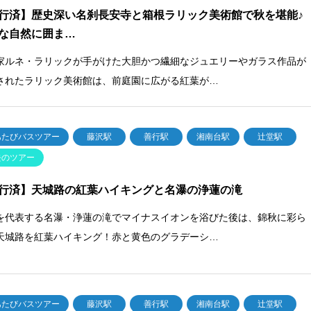
行済】歴史深い名刹長安寺と箱根ラリック美術館で秋を堪能♪
な自然に囲ま…
家ルネ・ラリックが手がけた大胆かつ繊細なジュエリーやガラス作品が
されたラリック美術館は、前庭園に広がる紅葉が…
あたびバスツアー
藤沢駅
善行駅
湘南台駅
辻堂駅
去のツアー
行済】天城路の紅葉ハイキングと名瀑の浄蓮の滝
を代表する名瀑・浄蓮の滝でマイナスイオンを浴びた後は、錦秋に彩ら
天城路を紅葉ハイキング！赤と黄色のグラデーシ…
あたびバスツアー
藤沢駅
善行駅
湘南台駅
辻堂駅