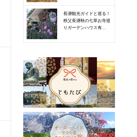
長瀞観光ガイドと巡る！
秩父長瀞秋の七草お寺巡
りガーデンハウス有…