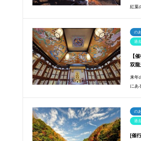
紅葉
の
過
【催
双龍
来年
にあ
の
過
[催