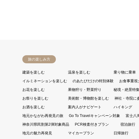
旅の楽しみ方
建築を楽しむ
温泉を楽しむ
乗り物に乗車
イルミネーションを楽しむ
のあたびだけの特別体験
お食事重視
お花を楽しむ
果物狩り・野菜狩り
秘境・絶景特
お祭りを楽しむ
美術館・博物館を楽しむ
神社・寺院に
お酒を楽しむ
案内人がナビゲート
ハイキング
地元かながわ再発見の旅
Go To Travelキャンペーン対象
富士八
神奈川県民割第2弾対象商品
PCR検査付きプラン
宿泊旅行
地元の魅力再発見
マイカープラン
日帰旅行