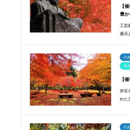
【催
豊か
工芸
展示
の
過
【催
伊豆
れた
の