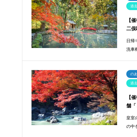
過
【催
二俣
日帰
洗車
の
過
【催
舗「
皇室
の中