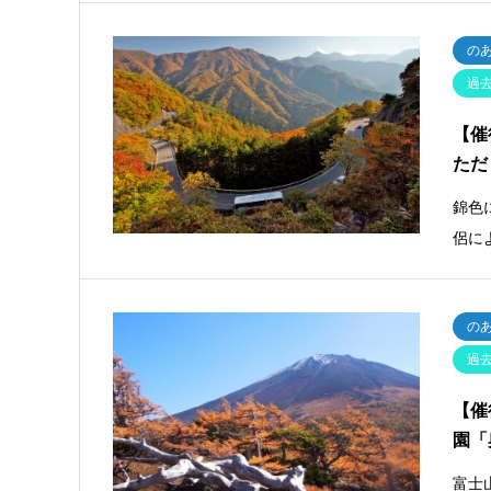
の
過
【催
ただ
錦色
侶に
の
過
【催
園「
富士