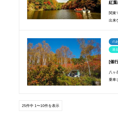
紅葉
関東
出来
の
過
[催
八ヶ
乗車
25件中 1〜10件を表示