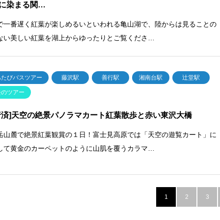
に染まる関…
で一番遅く紅葉が楽しめるいといわれる亀山湖で、陸からは見ることの
ない美しい紅葉を湖上からゆったりとご覧くださ…
あたびバスツアー
藤沢駅
善行駅
湘南台駅
辻堂駅
去のツアー
行済]天空の絶景パノラマカート紅葉散歩と赤い東沢大橋
岳山麓で絶景紅葉観賞の１日！富士見高原では「天空の遊覧カート」に
して黄金のカーペットのように山肌を覆うカラマ…
1
2
3