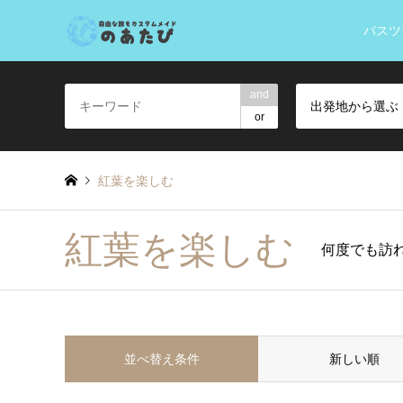
バスツ
and
出発地から選ぶ
or
紅葉を楽しむ
紅葉を楽しむ
何度でも訪
並べ替え条件
新しい順