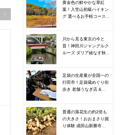
黄金色の鮮やかな草紅
葉！入笠山初級ハイキン

グ 選べるお手軽コース…
川から見る東京の今と
昔！神田川ジャングルク
ルーズ ダリア綾なす秋…
足袋の生産量が全国一の
行田市！足袋蔵めぐり街
歩き 老舗うなぎ店 &…
普通の落花生の約2倍も
の大きさ！おおまさり掘
り体験 成田山新勝寺…