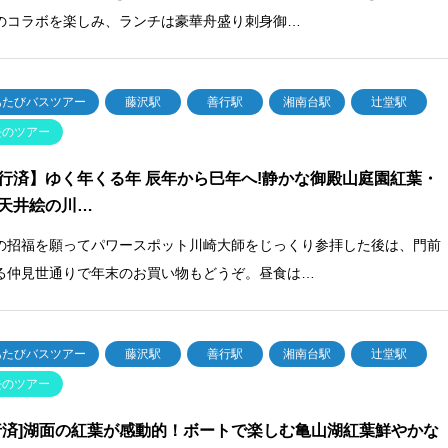
のコラボを楽しみ、ランチは豪華舟盛り刺身御…
あたびバスツアー
藤沢駅
善行駅
湘南台駅
辻堂駅
去のツアー
行済】ゆく年くる年 辰年から巳年へ!静かな御殿山庭園紅葉・
天井絵の川…
の招福を願ってパワースポット川崎大師をじっくり参拝した後は、門前
る仲見世通りで年末のお買い物もどうぞ。昼食は…
あたびバスツアー
藤沢駅
善行駅
湘南台駅
辻堂駅
去のツアー
行済]湖面の紅葉が感動的！ボートで楽しむ亀山湖紅葉鮮やかな