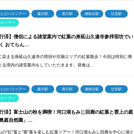
あたびバスツアー
藤沢駅
善行駅
湘南台駅
辻堂駅
去のツアー
行済】僧侶による諸堂案内で紅葉の身延山久遠寺参拝宿坊でい
く おてらん…
に染まる身延山久遠寺の塔頭や宗廟エリアの紅葉散歩！今回は特別に僧
よる境内の諸堂案内をしていただきます。昼食は…
あたびバスツアー
藤沢駅
善行駅
湘南台駅
辻堂駅
去のツアー
行済】富士山の秋を満喫！河口湖もみじ回廊の紅葉と雲上の庭
奥庭自然園」…
山の″紅″葉と″黄″葉を楽しむ紅葉ツアー！河口湖もみじ回廊を中心に湖と