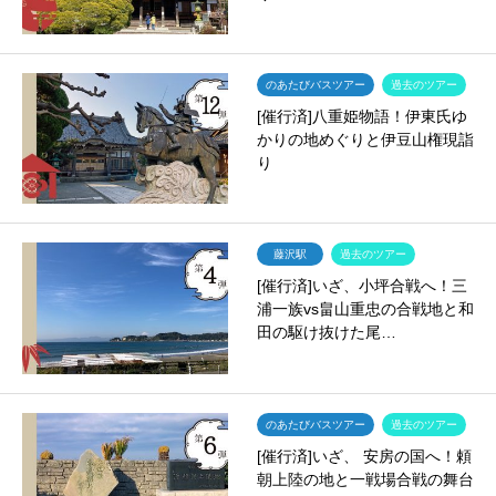
のあたびバスツアー
過去のツアー
[催行済]八重姫物語！伊東氏ゆ
かりの地めぐりと伊豆山権現詣
り
藤沢駅
過去のツアー
[催行済]いざ、小坪合戦へ！三
浦一族vs畠山重忠の合戦地と和
田の駆け抜けた尾…
のあたびバスツアー
過去のツアー
[催行済]いざ、 安房の国へ！頼
朝上陸の地と一戦場合戦の舞台