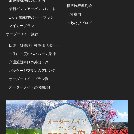
出発場所地図のご案内
標準旅行業約款
最新バスツアーパンフレット
会社案内
1人２席確約Wシートプラン
のあたびブログ
マイカープラン
オーダーメイド旅行
団体・研修旅行幹事様サポート
一生に一度のハネムーン旅行
介護施設向けの外出レク
パッケージプランのアレンジ
オーダーメイドプラン例
オーダーメイドのお問合せ