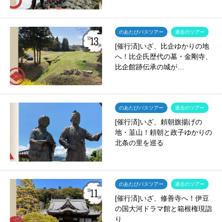
のあたびバスツアー
過去のツアー
[催行済]いざ、比企ゆかりの地
へ！比企氏歴代の墓・金剛寺、
比企館跡伝承の城が…
のあたびバスツアー
過去のツアー
[催行済]いざ、頼朝旗揚げの
地・韮山！頼朝と政子ゆかりの
北条の里を巡る
のあたびバスツアー
過去のツアー
[催行済]いざ、修善寺へ！伊豆
の国大河ドラマ館と箱根権現詣
り