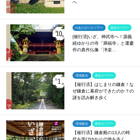
へ
のあたびバスツアー
過去のツアー
[催行済]いざ、神武寺へ！源義
経ゆかりの寺「満福寺」と運慶
作の真作仏像「浄楽…
現地集合
過去のツアー
【催行済】はじまりの鎌倉！な
ぜ鎌倉に幕府ができたのか？の
謎を読み解き歩く
現地集合
過去のツアー
【催行済】鎌倉殿の13人の時
代を学びゆかりの地を歩く。