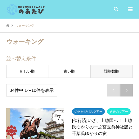
検索
ウォーキング
ウォーキング
並べ替え条件
新しい順
古い順
閲覧数順
34件中 1〜10件を表示


のあたびバスツアー
過去のツアー
[催行済]いざ、上総国へ！ 上総
氏ゆかりの一之宮玉前神社詣と
千葉氏ゆかりの亥…