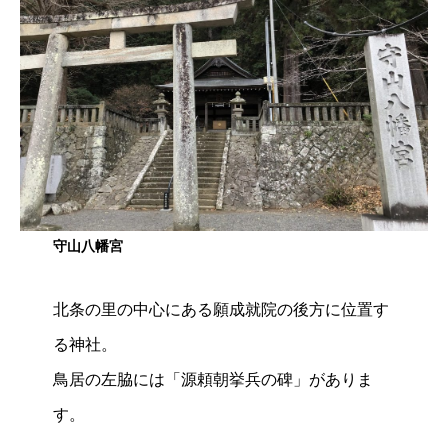
守山八幡宮
北条の里の中心にある願成就院の後方に位置す
る神社。
鳥居の左脇には「源頼朝挙兵の碑」がありま
す。