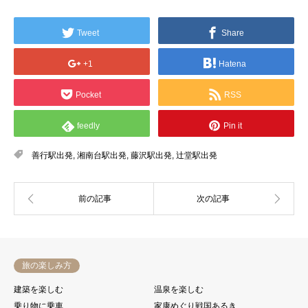
Tweet
Share
+1
Hatena
Pocket
RSS
feedly
Pin it
善行駅出発
,
湘南台駅出発
,
藤沢駅出発
,
辻堂駅出発
旅の楽しみ方
建築を楽しむ
温泉を楽しむ
乗り物に乗車
家康めぐり戦国あるき