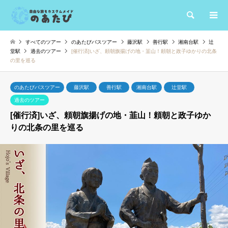
検索
すべてのツアー
のあたびバスツアー
藤沢駅
善行駅
湘南台駅
辻
堂駅
過去のツアー
[催行済]いざ、頼朝旗揚げの地・韮山！頼朝と政子ゆかりの北条
の里を巡る
のあたびバスツアー
藤沢駅
善行駅
湘南台駅
辻堂駅
過去のツアー
[催行済]いざ、頼朝旗揚げの地・韮山！頼朝と政子ゆか
りの北条の里を巡る