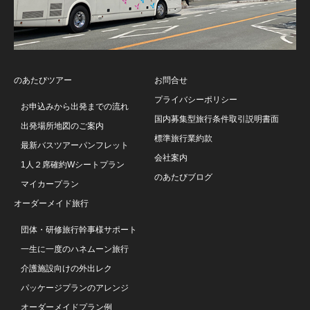
のあたびツアー
お問合せ
プライバシーポリシー
お申込みから出発までの流れ
国内募集型旅行条件取引説明書面
出発場所地図のご案内
標準旅行業約款
最新バスツアーパンフレット
会社案内
1人２席確約Wシートプラン
のあたびブログ
マイカープラン
オーダーメイド旅行
団体・研修旅行幹事様サポート
一生に一度のハネムーン旅行
介護施設向けの外出レク
パッケージプランのアレンジ
オーダーメイドプラン例