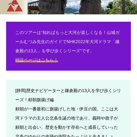
このツアーは“知ればもっと大河が楽しくなる！山城ガ
ールむつみ先生のガイドでNHK2022年大河ドラマ「鎌
倉殿の13人」を学び歩くシリーズ”です。
特設ページはこちら！
[静岡]歴史ナビゲーターと鎌倉殿の13人を学び歩くシリ
ーズ！頼朝旗揚げ編
頼朝が一番最初に旗揚げした地・伊豆の国。ここは大
河ドラマの主人公北条生誕の地であり、義時や政子が
頼朝と出会い、歴史を動かす存在へと成長していった
北条のゆかりの史跡や寺院をたっぷりと歩きましょ