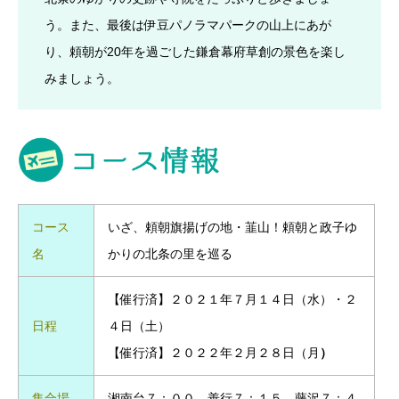
う。また、最後は伊豆パノラマパークの山上にあが
り、頼朝が20年を過ごした鎌倉幕府草創の景色を楽し
みましょう。
コース
いざ、頼朝旗揚げの地・韮山！頼朝と政子ゆ
名
かりの北条の里を巡る
【催行済】２０２１年７月１４日（水）・２
日程
４日（土）
【催行済】２０２２年２月２８日（月
）
集合場
湘南台７：００ 善行７：１５ 藤沢７：４