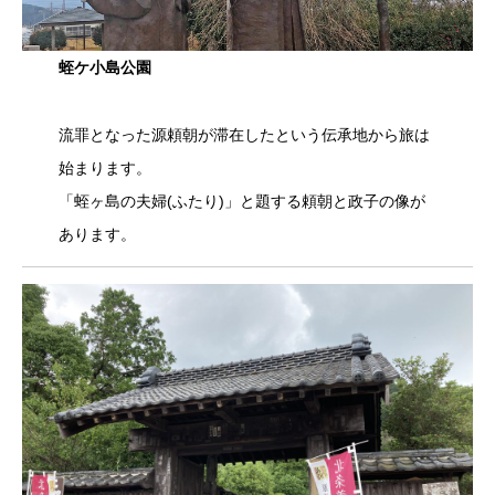
蛭ケ小島公園
流罪となった源頼朝が滞在したという伝承地から旅は
始まります。
「蛭ヶ島の夫婦(ふたり)」と題する頼朝と政子の像が
あります。