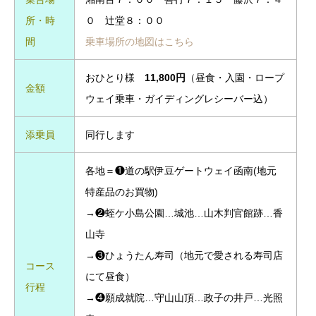
所・時
０ 辻堂８：００
間
乗車場所の地図はこちら
おひとり様
11,800円
（昼食・入園・ロープ
金額
ウェイ乗車・ガイディングレシーバー込）
添乗員
同行します
各地＝❶道の駅伊豆ゲートウェイ函南(地元
特産品のお買物)
→❷蛭ケ小島公園…城池…山木判官館跡…香
山寺
→❸ひょうたん寿司（地元で愛される寿司店
コース
にて昼食）
行程
→❹願成就院…守山山頂…政子の井戸…光照