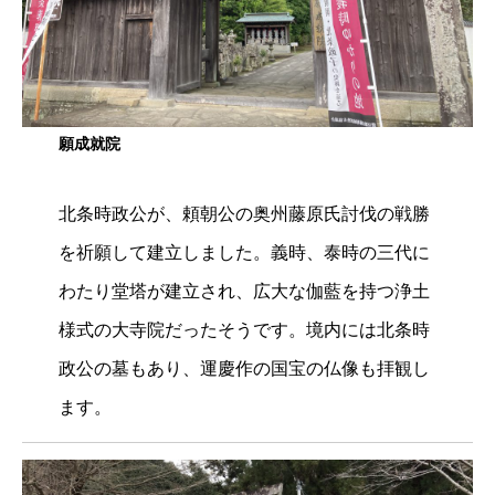
願成就院
北条時政公が、頼朝公の奥州藤原氏討伐の戦勝
を祈願して建立しました。義時、泰時の三代に
わたり堂塔が建立され、広大な伽藍を持つ浄土
様式の大寺院だったそうです。境内には北条時
政公の墓もあり、運慶作の国宝の仏像も拝観し
ます。