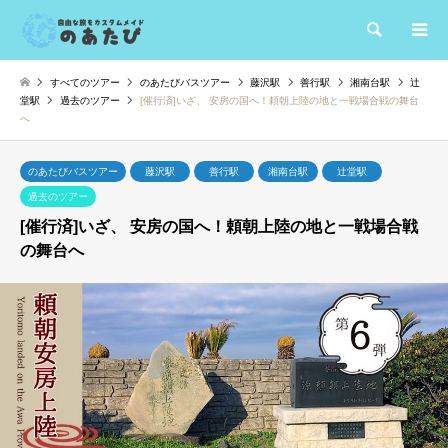
検索
すべてのツアー
のあたびバスツアー
藤沢駅
善行駅
湘南台駅
辻
堂駅
過去のツアー
[催行済]いざ、 安房の国へ！頼朝上陸の地と一戦場合戦の舞台
へ
のあたびバスツアー
藤沢駅
善行駅
湘南台駅
辻堂駅
過去のツアー
[催行済]いざ、 安房の国へ！頼朝上陸の地と一戦場合戦
の舞台へ