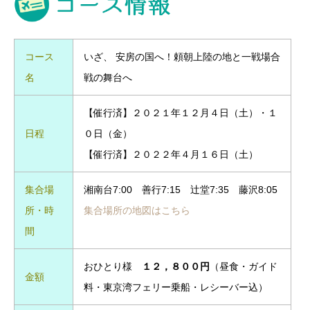
コース
いざ、 安房の国へ！頼朝上陸の地と一戦場合
名
戦の舞台へ
【催行済】２０２１年１２月４日（土）・１
日程
０日（金）
【催行済】２０２２年４月１６日（土）
集合場
湘南台7:00 善行7:15 辻堂7:35 藤沢8:05
所・時
集合場所の地図はこちら
間
おひとり様
１２，８００円
（昼食・ガイド
金額
料・東京湾フェリー乗船・レシーバー込）