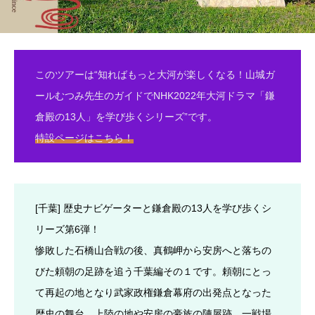
このツアーは“知ればもっと大河が楽しくなる！山城ガ
ールむつみ先生のガイドでNHK2022年大河ドラマ「鎌
倉殿の13人」を学び歩くシリーズ”です。
特設ページはこちら！
[千葉] 歴史ナビゲーターと鎌倉殿の13人を学び歩くシ
リーズ第6弾！
惨敗した石橋山合戦の後、真鶴岬から安房へと落ちの
びた頼朝の足跡を追う千葉編その１です。頼朝にとっ
て再起の地となり武家政権鎌倉幕府の出発点となった
歴史の舞台、上陸の地や安房の豪族の陣屋跡、一戦場