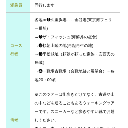
添乗員
同行します
各地＝❶久里浜港～～金谷港(東京湾フェリ
ー乗船)
→❷ザ・フィッシュ(海鮮丼の昼食)
コース
→❸頼朝上陸の地(再起再生の地)
行程
→❸平松城址（頼朝が頼った豪族・安西氏の
居城）
→❹一戦場古戦場（合戦地跡と展望台）＝各
地20：00頃
※このツアーは街歩きだけでなく、古道や山
の中などを通ることもあるウォーキングツア
ーです。スニーカーなど歩きやすい靴でお越
備考
しください。