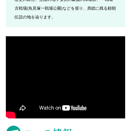
古戦場(魚見塚一戦場公園)などを巡り、房総に残る頼朝
伝説の地を辿ります。