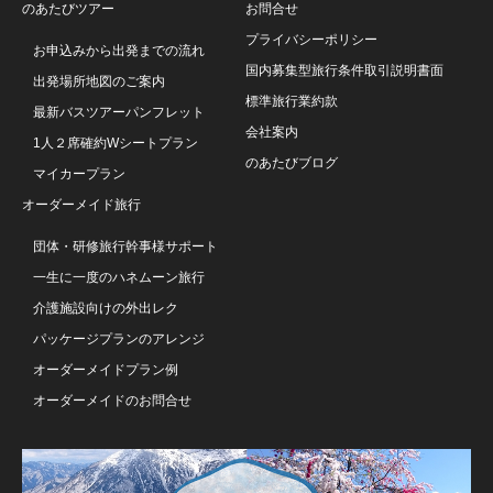
のあたびツアー
お問合せ
プライバシーポリシー
お申込みから出発までの流れ
国内募集型旅行条件取引説明書面
出発場所地図のご案内
標準旅行業約款
最新バスツアーパンフレット
会社案内
1人２席確約Wシートプラン
のあたびブログ
マイカープラン
オーダーメイド旅行
団体・研修旅行幹事様サポート
一生に一度のハネムーン旅行
介護施設向けの外出レク
パッケージプランのアレンジ
オーダーメイドプラン例
オーダーメイドのお問合せ