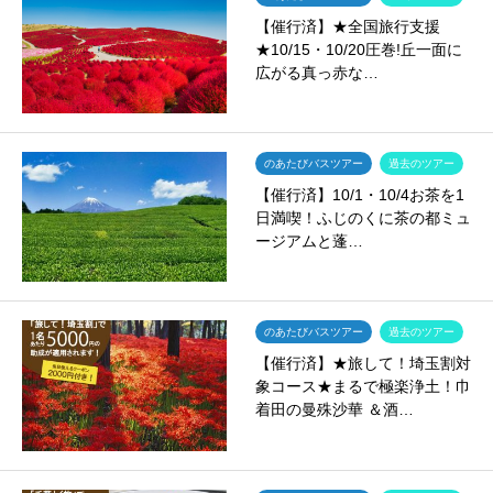
【催行済】★全国旅行支援
★10/15・10/20圧巻!丘一面に
広がる真っ赤な…
のあたびバスツアー
過去のツアー
【催行済】10/1・10/4お茶を1
日満喫！ふじのくに茶の都ミュ
ージアムと蓬…
のあたびバスツアー
過去のツアー
【催行済】★旅して！埼玉割対
象コース★まるで極楽浄土！巾
着田の曼殊沙華 ＆酒…