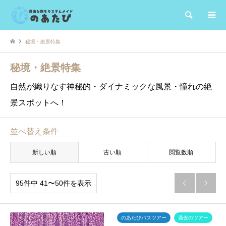
検索
秘境・絶景特集
秘境・絶景特集
自然が織りなす神秘的・ダイナミックな風景・憧れの絶
景スポットへ！
並べ替え条件
新しい順
古い順
閲覧数順
95件中 41〜50件を表示


のあたびバスツアー
過去のツアー