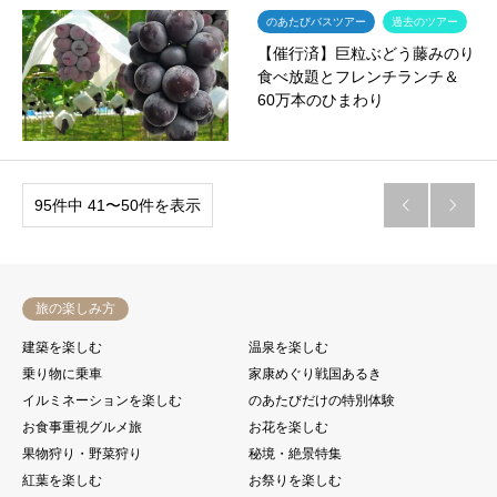
のあたびバスツアー
過去のツアー
【催行済】巨粒ぶどう藤みのり
食べ放題とフレンチランチ＆
60万本のひまわり
95件中 41〜50件を表示


旅の楽しみ方
建築を楽しむ
温泉を楽しむ
乗り物に乗車
家康めぐり戦国あるき
イルミネーションを楽しむ
のあたびだけの特別体験
お食事重視グルメ旅
お花を楽しむ
果物狩り・野菜狩り
秘境・絶景特集
紅葉を楽しむ
お祭りを楽しむ