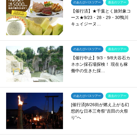
のあたびバスツアー
過去のツアー
【催行済】★千葉とく旅対象コ
ース★9/23・28・29・30鴨川
キュイジーヌ…
のあたびバスツアー
過去のツアー
【催行中止】9/3・9/8大谷石カ
ネホン採石場探検！ 現在も稼
働中の生きた採…
のあたびバスツアー
過去のツアー
[催行済]8/26街が燃え上がる幻
想的な日本三奇祭“吉田の火祭
り”へ