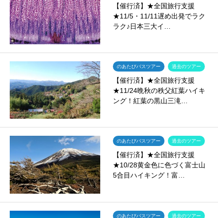
【催行済】★全国旅行支援
★11/5・11/11遅め出発でラク
ラク♪日本三大イ…
のあたびバスツアー
過去のツアー
【催行済】★全国旅行支援
★11/24晩秋の秩父紅葉ハイキ
ング！紅葉の黒山三滝…
のあたびバスツアー
過去のツアー
【催行済】★全国旅行支援
★10/28黄金色に色づく富士山
5合目ハイキング！富…
のあたびバスツアー
過去のツアー