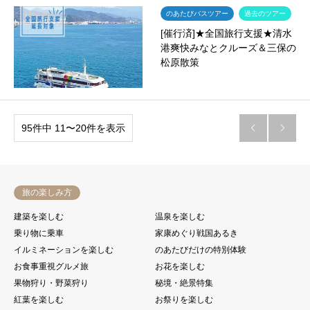
のあたびバスツアー
過去のツアー
[催行済]★全国旅行支援★清水
港爽快みなとクルーズ＆三保の
松原散策
95件中 11〜20件を表示


旅の楽しみ方
建築を楽しむ
温泉を楽しむ
乗り物に乗車
家康めぐり戦国あるき
イルミネーションを楽しむ
のあたびだけの特別体験
お食事重視グルメ旅
お花を楽しむ
果物狩り・野菜狩り
秘境・絶景特集
紅葉を楽しむ
お祭りを楽しむ