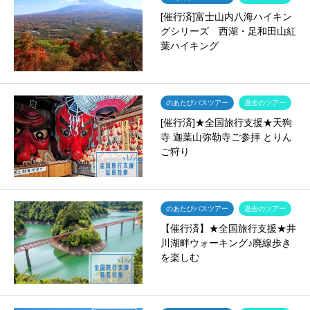
[催行済]富士山内八海ハイキン
グシリーズ 西湖・足和田山紅
葉ハイキング
のあたびバスツアー
過去のツアー
[催行済]★全国旅行支援★天狗
寺 迦葉山弥勒寺ご参拝 とりん
ご狩り
のあたびバスツアー
過去のツアー
【催行済】★全国旅行支援★井
川湖畔ウォーキング♪廃線歩き
を楽しむ