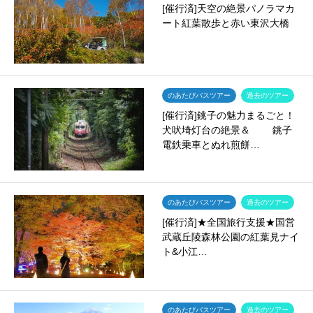
[催行済]天空の絶景パノラマカ
ート紅葉散歩と赤い東沢大橋
のあたびバスツアー
過去のツアー
[催行済]銚子の魅力まるごと！
犬吠埼灯台の絶景＆ 銚子
電鉄乗車とぬれ煎餅…
のあたびバスツアー
過去のツアー
[催行済]★全国旅行支援★国営
武蔵丘陵森林公園の紅葉見ナイ
ト&小江…
のあたびバスツアー
過去のツアー