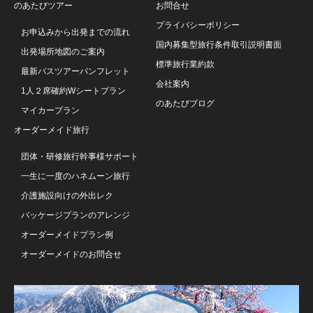
のあたびツアー
お問合せ
プライバシーポリシー
お申込みから出発までの流れ
国内募集型旅行条件取引説明書面
出発場所地図のご案内
標準旅行業約款
最新バスツアーパンフレット
会社案内
1人２席確約Wシートプラン
のあたびブログ
マイカープラン
オーダーメイド旅行
団体・研修旅行幹事様サポート
一生に一度のハネムーン旅行
介護施設向けの外出レク
パッケージプランのアレンジ
オーダーメイドプラン例
オーダーメイドのお問合せ