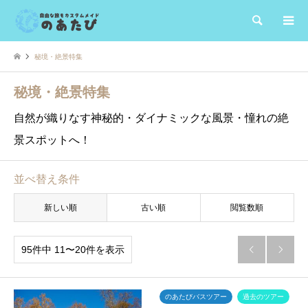
検索
秘境・絶景特集
秘境・絶景特集
自然が織りなす神秘的・ダイナミックな風景・憧れの絶
景スポットへ！
並べ替え条件
新しい順
古い順
閲覧数順
95件中 11〜20件を表示


のあたびバスツアー
過去のツアー