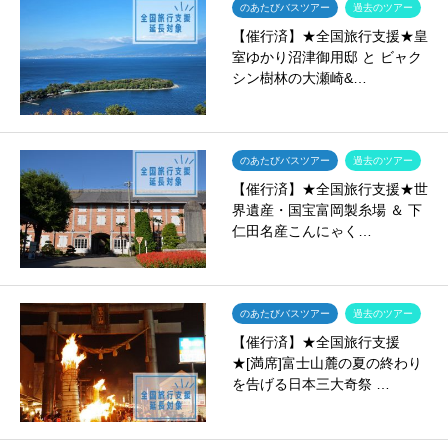
のあたびバスツアー
過去のツアー
【催行済】★全国旅行支援★皇
室ゆかり沼津御用邸 と ビャク
シン樹林の大瀬崎&…
のあたびバスツアー
過去のツアー
【催行済】★全国旅行支援★世
界遺産・国宝富岡製糸場 ＆ 下
仁田名産こんにゃく…
のあたびバスツアー
過去のツアー
【催行済】★全国旅行支援
★[満席]富士山麓の夏の終わり
を告げる日本三大奇祭 …