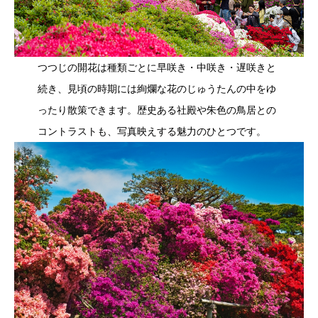
つつじの開花は種類ごとに早咲き・中咲き・遅咲きと
続き、見頃の時期には絢爛な花のじゅうたんの中をゆ
ったり散策できます。歴史ある社殿や朱色の鳥居との
コントラストも、写真映えする魅力のひとつです。