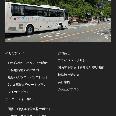
のあたびツアー
お問合せ
プライバシーポリシー
お申込みから出発までの流れ
国内募集型旅行条件取引説明書面
出発場所地図のご案内
標準旅行業約款
最新バスツアーパンフレット
会社案内
1人２席確約Wシートプラン
のあたびブログ
マイカープラン
オーダーメイド旅行
団体・研修旅行幹事様サポート