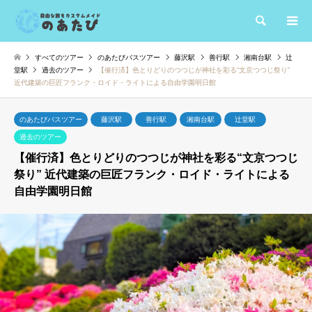
検索
すべてのツアー
のあたびバスツアー
藤沢駅
善行駅
湘南台駅
辻
堂駅
過去のツアー
【催行済】色とりどりのつつじが神社を彩る“文京つつじ祭り”
近代建築の巨匠フランク・ロイド・ライトによる自由学園明日館
のあたびバスツアー
藤沢駅
善行駅
湘南台駅
辻堂駅
過去のツアー
【催行済】色とりどりのつつじが神社を彩る“文京つつじ
祭り” 近代建築の巨匠フランク・ロイド・ライトによる
自由学園明日館