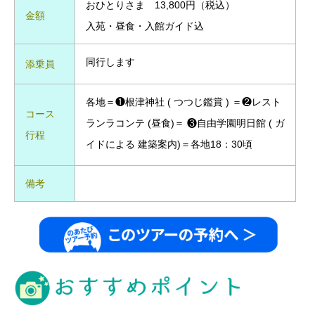
おひとりさま 13,800円（税込）
金額
入苑・昼食・入館ガイド込
同行します
添乗員
各地＝❶根津神社 ( つつじ鑑賞 ) ＝❷レスト
コース
ランラコンテ (昼食)＝ ❸自由学園明日館 ( ガ
行程
イドによる 建築案内)＝各地18：30頃
備考