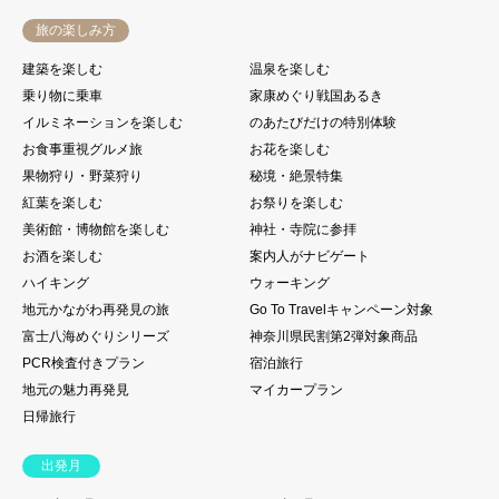
旅の楽しみ方
建築を楽しむ
温泉を楽しむ
乗り物に乗車
家康めぐり戦国あるき
イルミネーションを楽しむ
のあたびだけの特別体験
お食事重視グルメ旅
お花を楽しむ
果物狩り・野菜狩り
秘境・絶景特集
紅葉を楽しむ
お祭りを楽しむ
美術館・博物館を楽しむ
神社・寺院に参拝
お酒を楽しむ
案内人がナビゲート
ハイキング
ウォーキング
地元かながわ再発見の旅
Go To Travelキャンペーン対象
富士八海めぐりシリーズ
神奈川県民割第2弾対象商品
PCR検査付きプラン
宿泊旅行
地元の魅力再発見
マイカープラン
日帰旅行
出発月