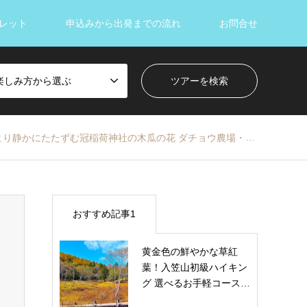
レット
申込みから出発までの流れ
お問合せ
楽しみ方から選ぶ
たたずむ冠稲荷神社の木瓜の花 ダチョウ農場・美里オーストリッチファーム見学
おすすめ記事1
黄金色の鮮やかな草紅
葉！入笠山初級ハイキン
グ 選べるお手軽コース…