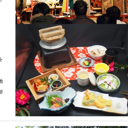
を
地
節