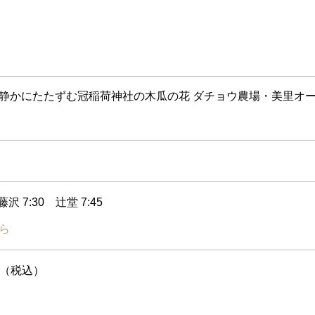
静かにたたずむ冠稲荷神社の木瓜の花 ダチョウ農場・美里オ
沢 7:30 辻堂 7:45
ら
円（税込）