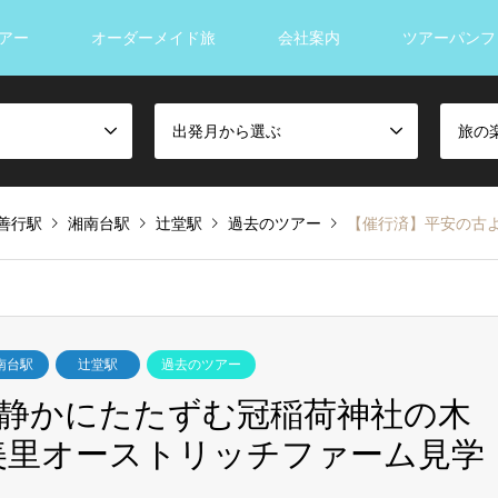
アー
オーダーメイド旅
会社案内
ツアーパンフ
出発月から選ぶ
旅の
善行駅
湘南台駅
辻堂駅
過去のツアー
【催行済】平安の古より静かに
南台駅
辻堂駅
過去のツアー
静かにたたずむ冠稲荷神社の木
美里オーストリッチファーム見学