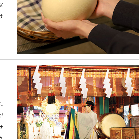
な
け
た
が
せ
さ