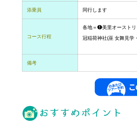
添乗員
同行します
各地＝❶美里オーストリッ
コース行程
冠稲荷神社(巫 女舞見学・
備考