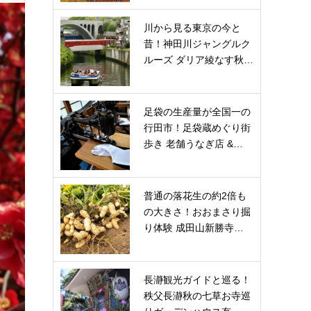
川から見る東京の今と
昔！神田川ジャングルク
ルーズ ダリア綾なす秋…
足袋の生産量が全国一の
行田市！足袋蔵めぐり街
歩き 老舗うなぎ店 &…
普通の落花生の約2倍も
の大きさ！おおまさり掘
り体験 成田山新勝寺…
長瀞観光ガイドと巡る！
秩父長瀞秋の七草お寺巡