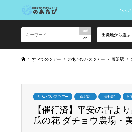
バスツ
and
出発地から選ぶ
or
すべてのツアー
のあたびバスツアー
藤沢駅
のあたびバスツアー
藤沢駅
善行駅
湘
【催行済】平安の古より
瓜の花 ダチョウ農場・