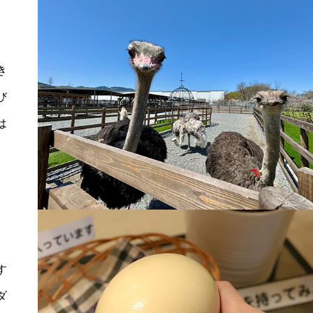
き
び
は
す
ダ