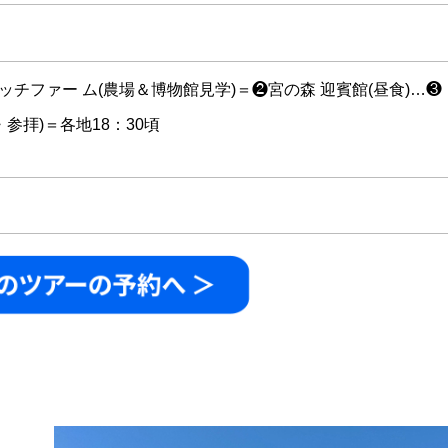
チファー ム(農場＆博物館見学)＝❷宮の森 迎賓館(昼食)…❸
参拝)＝各地18：30頃