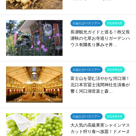
のあたびバスツアー
2026年9月
長瀞観光ガイドと巡る！秩父長
瀞秋の七草お寺巡りガーデンハ
ウス有隣炙り豚みそ丼…
のあたびバスツアー
2026年8月
富士山を望む涼やかな河口湖！
北口本宮冨士浅間神社生演奏が
響く河口湖音楽と森…
のあたびバスツアー
2026年9月
大人気の高級果実シャインマス
カット狩り食べ放題！ドメーヌ