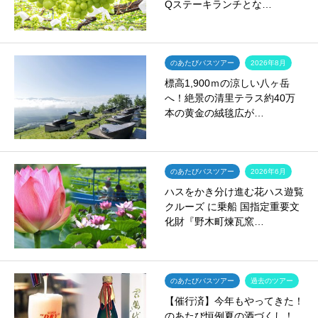
Qステーキランチとな…
のあたびバスツアー
2026年8月
標高1,900ｍの涼しい八ヶ岳
へ！絶景の清里テラス約40万
本の黄金の絨毯広が…
のあたびバスツアー
2026年6月
ハスをかき分け進む花ハス遊覧
クルーズ に乗船 国指定重要文
化財『野木町煉瓦窯…
のあたびバスツアー
過去のツアー
【催行済】今年もやってきた！
のあたび恒例夏の酒づくし！