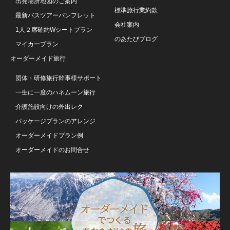
出発場所地図のご案内
標準旅行業約款
最新バスツアーパンフレット
会社案内
1人２席確約Wシートプラン
のあたびブログ
マイカープラン
オーダーメイド旅行
団体・研修旅行幹事様サポート
一生に一度のハネムーン旅行
介護施設向けの外出レク
パッケージプランのアレンジ
オーダーメイドプラン例
オーダーメイドのお問合せ