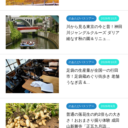
のあたびバスツアー
2026年10月
川から見る東京の今と昔！神田
川ジャングルクルーズ ダリア
綾なす秋の園＆リニュ…
のあたびバスツアー
2026年10月
足袋の生産量が全国一の行田
市！足袋蔵めぐり街歩き 老舗
うなぎ店 &…
のあたびバスツアー
2026年9月
普通の落花生の約2倍もの大き
さ！おおまさり掘り体験 成田
山新勝寺「正五九月詣…