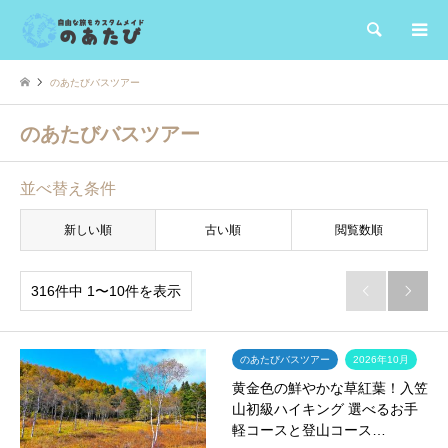
検索
のあたびバスツアー
のあたびバスツアー
並べ替え条件
新しい順
古い順
閲覧数順
316件中 1〜10件を表示


のあたびバスツアー
2026年10月
黄金色の鮮やかな草紅葉！入笠
山初級ハイキング 選べるお手
軽コースと登山コース…