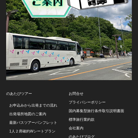
のあたびツアー
お問合せ
プライバシーポリシー
お申込みから出発までの流れ
国内募集型旅行条件取引説明書面
出発場所地図のご案内
標準旅行業約款
最新バスツアーパンフレット
会社案内
1人２席確約Wシートプラン
のあたびブログ