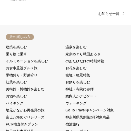
お知らせ一覧
旅の楽しみ方
建築を楽しむ
温泉を楽しむ
乗り物に乗車
家康めぐり戦国あるき
イルミネーションを楽しむ
のあたびだけの特別体験
お食事重視グルメ旅
お花を楽しむ
果物狩り・野菜狩り
秘境・絶景特集
紅葉を楽しむ
お祭りを楽しむ
美術館・博物館を楽しむ
神社・寺院に参拝
お酒を楽しむ
案内人がナビゲート
ハイキング
ウォーキング
地元かながわ再発見の旅
Go To Travelキャンペーン対象
富士八海めぐりシリーズ
神奈川県民割第2弾対象商品
PCR検査付きプラン
宿泊旅行