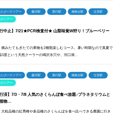
あたびバスツアー
藤沢駅
善行駅
湘南台駅
辻堂駅
去のツアー
行中止】7/21★PCR検査付★ 山梨味覚W狩り！ブルーベリー
梨] 摘みたてもぎたての果物を2種類楽しむコース。暑い時期なので真夏で
温3度という天然クーラーの鳴沢氷穴や、河口湖…
あたびバスツアー
藤沢駅
善行駅
湘南台駅
辻堂駅
去のツアー
行済】7/3・7/8 人気のさくらんぼ食べ放題♪プラネタリウムと
植物…
梨] 大粒品種の紅秀峰や多品種のさくらんぼを食べ比べできる農園に行き