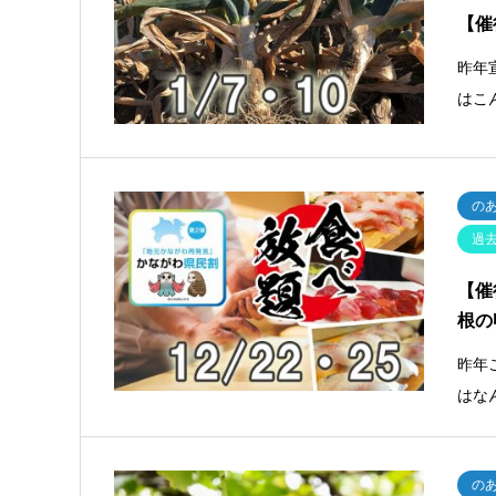
【催
昨年
はこ
の
過
【催
根の
昨年
はな
の