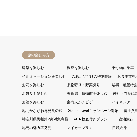
旅の楽しみ方
建築を楽しむ
温泉を楽しむ
乗り物に乗車
イルミネーションを楽しむ
のあたびだけの特別体験
お食事重視
お花を楽しむ
果物狩り・野菜狩り
秘境・絶景特
お祭りを楽しむ
美術館・博物館を楽しむ
神社・寺院に
お酒を楽しむ
案内人がナビゲート
ハイキング
地元かながわ再発見の旅
Go To Travelキャンペーン対象
富士八
神奈川県民割第2弾対象商品
PCR検査付きプラン
宿泊旅行
地元の魅力再発見
マイカープラン
日帰旅行