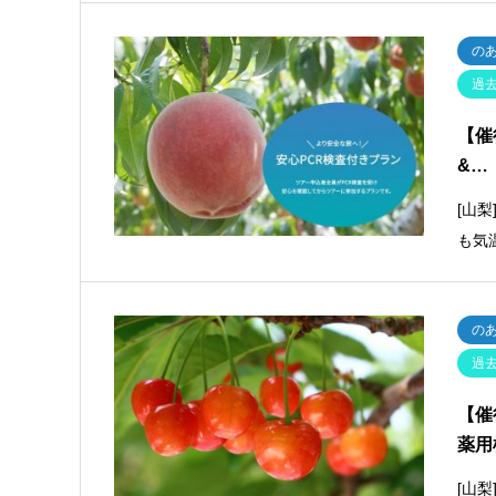
の
過
【催
&…
[山
も気
の
過
【催
薬用
[山