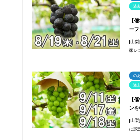
過
【催
ーフ
[山
家レ
の
過
【催
ンを
[山
に認