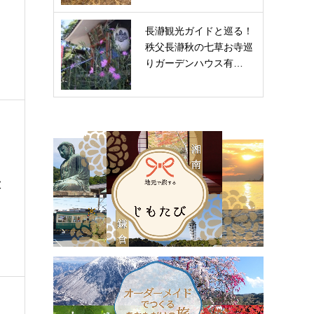
長瀞観光ガイドと巡る！
秩父長瀞秋の七草お寺巡
りガーデンハウス有…
大