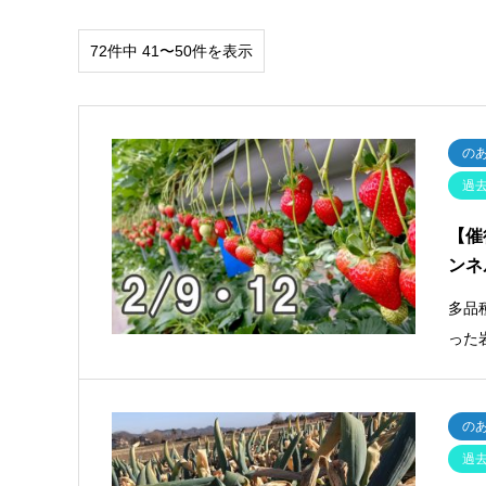
72件中 41〜50件を表示
の
過
【催
ンネ
多品
った
の
過