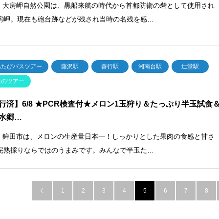
葉] 大房岬自然公園は、黒船来航の時代から首都防衛の砦として使用され
房岬。現在も砲台跡などが残され当時の名残を感…
あたびバスツアー
藤沢駅
善行駅
湘南台駅
辻堂駅
去のツアー
行済】6/8 ★PCR検査付★メロン1玉狩り＆たっぷり半玉試食
水郷…
城] 鉾田市は、メロンの生産量日本一！しっかりとした果肉の食感と甘さ
完熟採りならではのうまみです。みんなで半玉た…
1
2
3
4
5
6
7
8
