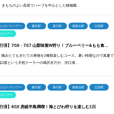
。きもちのよい高原でハーブを中心とした植物園…
あたびバスツアー
藤沢駅
善行駅
湘南台駅
辻堂駅
去のツアー
行済】7/16・7/17 山梨味覚W狩り！ブルーベリー&もも食…
梨] 摘みたてもぎたての果物を2種類楽しむコース。暑い時期なので真夏で
温3度という天然クーラーの鳴沢氷穴や、河口湖…
あたびバスツアー
藤沢駅
善行駅
湘南台駅
辻堂駅
去のツアー
行済】6/10 房総半島満喫！海とびわ狩りを楽しむ1日