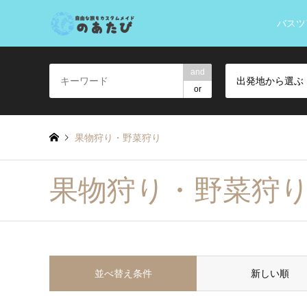
バスツ
and
出発地から選ぶ
or
果物狩り・野菜狩り
果物狩り・野菜狩
並べ替え条件
新しい順