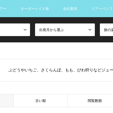
アー
オーダーメイド旅
会社案内
ツアーパンフ
出発月から選ぶ
旅の
り
ぶどうやいちご、さくらんぼ、もも、びわ狩りなどジュ
古い順
閲覧数順