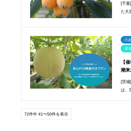
[千
た大
の
過
【催
潮来
[茨
は、
72件中 41〜50件を表示