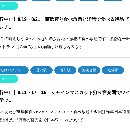
去のツアー
行中止】8/19・8/21 藤稔狩り食べ放題と洋館で食べる絶品ビ
シチ…
梨]この時期しか食べられない希少品種・藤稔の食べ放題です！素敵な一
ストラン“月Cafe”さんの洋館は外観も内装もオ…
あたびバスツアー
藤沢駅
善行駅
湘南台駅
辻堂駅
去のツアー
行中止】9/11・17・18 シャインマスカット狩り宮光園でワ
学ぶ…
梨]のあたび毎年恒例のシャインマスカット食べ放題！今回は昨年日本遺
定された甲府市の宮光園で日本ワインについて…