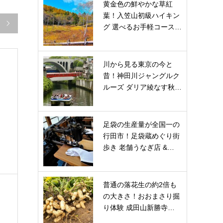
黄金色の鮮やかな草紅
葉！入笠山初級ハイキン

グ 選べるお手軽コース…
川から見る東京の今と
昔！神田川ジャングルク
ルーズ ダリア綾なす秋…
ト
足袋の生産量が全国一の
行田市！足袋蔵めぐり街
な
歩き 老舗うなぎ店 &…
普通の落花生の約2倍も
の大きさ！おおまさり掘
り体験 成田山新勝寺…