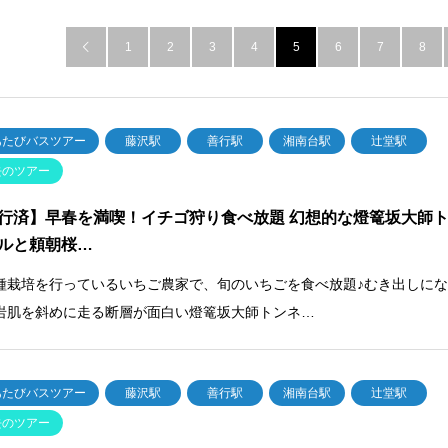
1
2
3
4
5
6
7
8

あたびバスツアー
藤沢駅
善行駅
湘南台駅
辻堂駅
去のツアー
行済】早春を満喫！イチゴ狩り食べ放題 幻想的な燈篭坂大師
ルと頼朝桜…
種栽培を行っているいちご農家で、旬のいちごを食べ放題♪むき出しに
岩肌を斜めに走る断層が面白い燈篭坂大師トンネ…
あたびバスツアー
藤沢駅
善行駅
湘南台駅
辻堂駅
去のツアー