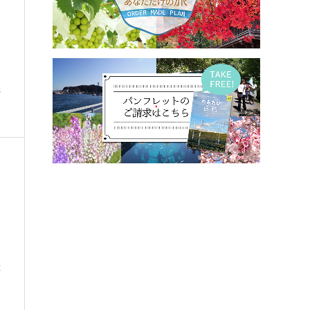
軒
イ
産