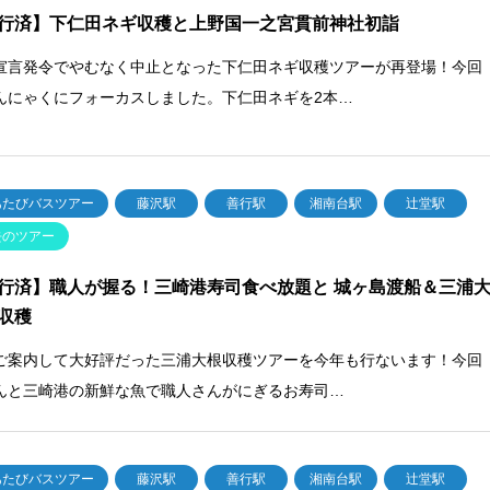
行済】下仁田ネギ収穫と上野国一之宮貫前神社初詣
宣言発令でやむなく中止となった下仁田ネギ収穫ツアーが再登場！今回
んにゃくにフォーカスしました。下仁田ネギを2本…
あたびバスツアー
藤沢駅
善行駅
湘南台駅
辻堂駅
去のツアー
行済】職人が握る！三崎港寿司食べ放題と 城ヶ島渡船＆三浦
収穫
ご案内して大好評だった三浦大根収穫ツアーを今年も行ないます！今回
んと三崎港の新鮮な魚で職人さんがにぎるお寿司…
あたびバスツアー
藤沢駅
善行駅
湘南台駅
辻堂駅