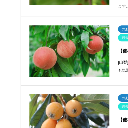
ます
の
過
【催
[山
も気
の
過
【催