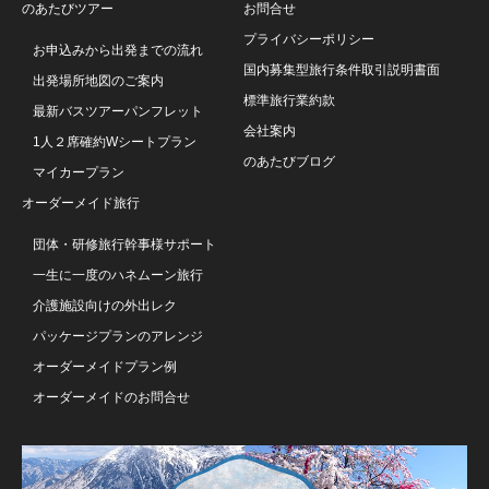
のあたびツアー
お問合せ
プライバシーポリシー
お申込みから出発までの流れ
国内募集型旅行条件取引説明書面
出発場所地図のご案内
標準旅行業約款
最新バスツアーパンフレット
会社案内
1人２席確約Wシートプラン
のあたびブログ
マイカープラン
オーダーメイド旅行
団体・研修旅行幹事様サポート
一生に一度のハネムーン旅行
介護施設向けの外出レク
パッケージプランのアレンジ
オーダーメイドプラン例
オーダーメイドのお問合せ