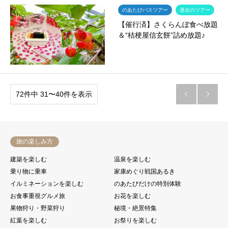
のあたびバスツアー
過去のツアー
【催行済】さくらんぼ食べ放題
＆“桔梗屋信玄餅”詰め放題♪
72件中 31〜40件を表示


旅の楽しみ方
建築を楽しむ
温泉を楽しむ
乗り物に乗車
家康めぐり戦国あるき
イルミネーションを楽しむ
のあたびだけの特別体験
お食事重視グルメ旅
お花を楽しむ
果物狩り・野菜狩り
秘境・絶景特集
紅葉を楽しむ
お祭りを楽しむ