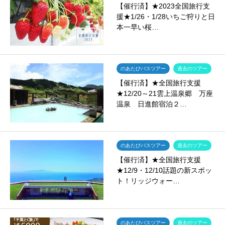
【催行済】★2023全国旅行支
援★1/26・1/28いちご狩りと日
本一早い桜…
のあたびバスツアー
過去のツアー
【催行済】★全国旅行支援
★12/20～21雲上温泉郷 万座
温泉 日進館宿泊２…
のあたびバスツアー
過去のツアー
【催行済】★全国旅行支援
★12/9・12/10話題の新スポッ
ト！リッジウォー…
のあたびバスツアー
過去のツアー