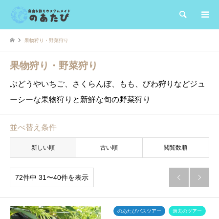
検索
果物狩り・野菜狩り
果物狩り・野菜狩り
ぶどうやいちご、さくらんぼ、もも、びわ狩りなどジュ
ーシーな果物狩りと新鮮な旬の野菜狩り
並べ替え条件
新しい順
古い順
閲覧数順
72件中 31〜40件を表示


のあたびバスツアー
過去のツアー