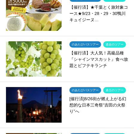
【催行済】★千葉とく旅対象コ
ース★9/23・28・29・30鴨川
キュイジーヌ…
のあたびバスツアー
過去のツアー
【催行済】大人気！高級品種
『シャインマスカット』食べ放
題とビフテキランチ
のあたびバスツアー
過去のツアー
[催行済]8/26街が燃え上がる幻
想的な日本三奇祭“吉田の火祭
り”へ