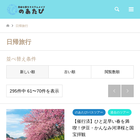
検索
日帰旅行
日帰旅行
並べ替え条件
新しい順
古い順
閲覧数順
295件中 61〜70件を表示


のあたびバスツアー
過去のツアー
【催行済】ひと足早い春を満
喫！伊豆・かんなみ河津桜と国
宝拝観