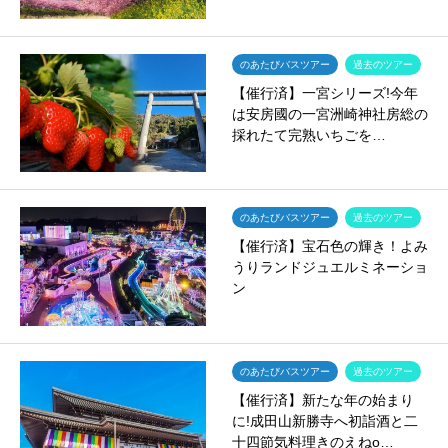
のあたびバスツアー
過去のツアー
【催行済】一宮シリーズ!今年
は安房國の一宮洲崎神社房総の
採れたて完熟いちごを…
のあたびバスツアー
過去のツアー
【催行済】宝石色の輝き！よみ
うりランドジュエルミネーショ
ン
のあたびバスツアー
過去のツアー
【催行済】新たな年の始まり
に!成田山新勝寺へ初詣酒と二
十四節気料理きのえねo…