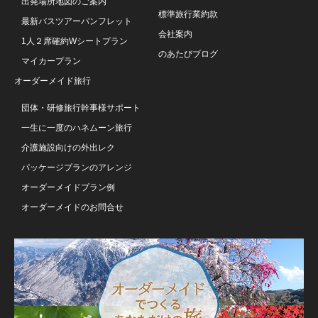
出発場所地図のご案内
標準旅行業約款
最新バスツアーパンフレット
会社案内
1人２席確約Wシートプラン
のあたびブログ
マイカープラン
オーダーメイド旅行
団体・研修旅行幹事様サポート
一生に一度のハネムーン旅行
介護施設向けの外出レク
パッケージプランのアレンジ
オーダーメイドプラン例
オーダーメイドのお問合せ