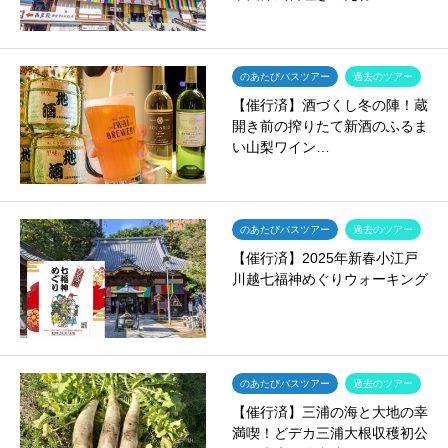
のあたびバスツアー
過去のツアー
【催行済】酒づくし冬の陣！蔵
開き前の搾りたて新酒のふるま
い山梨ワイン…
のあたびバスツアー
過去のツアー
【催行済】2025年新春小江戸
川越七福神めぐりウォーキング
のあたびバスツアー
過去のツアー
【催行済】三浦の海と大地の幸
満喫！どデカ三浦大根収穫初公