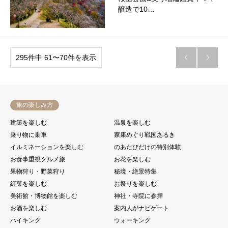
醸造で10…
295件中 61〜70件を表示


旅の楽しみ方
建築を楽しむ
温泉を楽しむ
乗り物に乗車
家康めぐり戦国あるき
イルミネーションを楽しむ
のあたびだけの特別体験
お食事重視グルメ旅
お花を楽しむ
果物狩り・野菜狩り
秘境・絶景特集
紅葉を楽しむ
お祭りを楽しむ
美術館・博物館を楽しむ
神社・寺院に参拝
お酒を楽しむ
案内人がナビゲート
ハイキング
ウォーキング