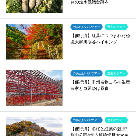
開の走水低砲台跡＆ …
のあたびバスツアー
過去のツアー
【催行済】紅葉につつまれた秘
境大柳川渓谷ハイキング
のあたびバスツアー
過去のツアー
【催行済】甲州名物ころ柿生産
農家と身延ゆば昼食
のあたびバスツアー
過去のツアー
【催行済】冬桜と紅葉の競演!
桜山公園&笑う埴輪鑑賞ヤマキ