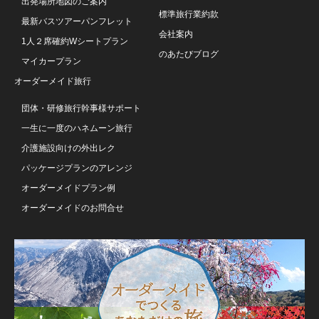
出発場所地図のご案内
標準旅行業約款
最新バスツアーパンフレット
会社案内
1人２席確約Wシートプラン
のあたびブログ
マイカープラン
オーダーメイド旅行
団体・研修旅行幹事様サポート
一生に一度のハネムーン旅行
介護施設向けの外出レク
パッケージプランのアレンジ
オーダーメイドプラン例
オーダーメイドのお問合せ