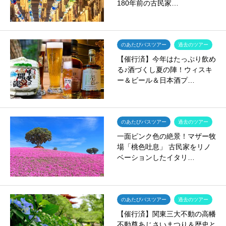
180年前の古民家…
のあたびバスツアー
過去のツアー
【催行済】今年はたっぷり飲め
る♪酒づくし夏の陣！ウィスキ
ー＆ビール＆日本酒プ…
のあたびバスツアー
過去のツアー
一面ピンク色の絶景！マザー牧
場「桃色吐息」 古民家をリノ
ベーションしたイタリ…
のあたびバスツアー
過去のツアー
【催行済】関東三大不動の高幡
不動尊あじさいまつり＆歴史と