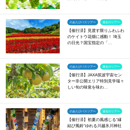
のあたびバスツアー
過去のツアー
【催行済】見渡す限りふわふわ
のケイトウ花畑に感動！ 埼玉
の日光？国宝指定の「…
のあたびバスツアー
過去のツアー
【催行済】JAXA筑波宇宙セン
ター非公開エリア特別見学瑞々
しい旬の味覚を味わ…
のあたびバスツアー
過去のツアー
【催行済】初夏の風感じる“縁
結び風鈴”ゆれる川越氷川神社