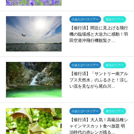
のあたびバスツアー
過去のツアー
【催行済】間近に見上げる飛行
機の臨場感と大迫力に感動！羽
田空港沖飛行機観覧ク…
のあたびバスツアー
過去のツアー
【催行済】「サントリー南アル
プス天然水」のふるさと！涼し
い流を見ながら尾白川…
のあたびバスツアー
過去のツアー
【催行済】大人気！高級品種シ
ャインマスカット食べ放題 明
治時代の赤レンガ残る…