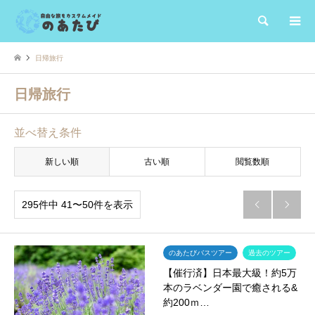
検索
日帰旅行
日帰旅行
並べ替え条件
新しい順
古い順
閲覧数順
295件中 41〜50件を表示


のあたびバスツアー
過去のツアー
【催行済】日本最大級！約5万
本のラベンダー園で癒される&
約200ｍ…