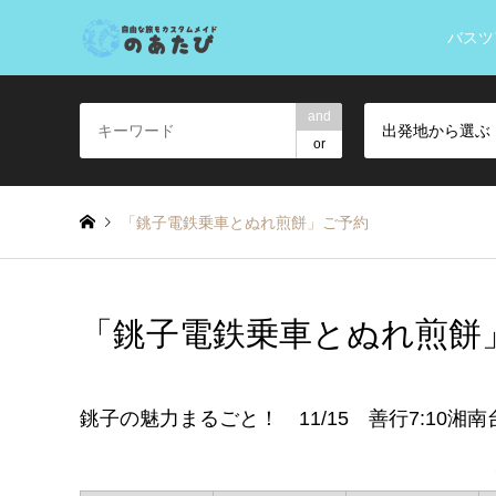
バスツ
and
出発地から選ぶ
or
「銚子電鉄乗車とぬれ煎餅」ご予約
「銚子電鉄乗車とぬれ煎餅
銚子の魅力まるごと！ 11/15 善行7:10湘南台