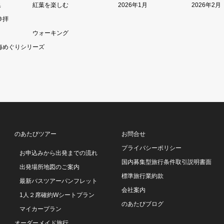
集
紅葉を楽しむ
2026年1月
2026年2月
参拝
ウォーキング
海めぐりシリーズ
のあたびツアー
お問合せ
プライバシーポリシー
お申込みから出発までの流れ
国内募集型旅行条件取引説明書面
出発場所地図のご案内
標準旅行業約款
最新バスツアーパンフレット
会社案内
1人２席確約Wシートプラン
のあたびブログ
マイカープラン
オーダーメイド旅行