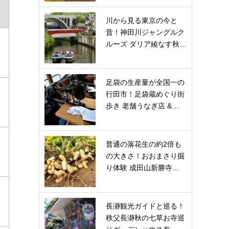
川から見る東京の今と
昔！神田川ジャングルク
ルーズ ダリア綾なす秋…
足袋の生産量が全国一の
行田市！足袋蔵めぐり街
歩き 老舗うなぎ店 &…
普通の落花生の約2倍も
の大きさ！おおまさり掘
り体験 成田山新勝寺…
長瀞観光ガイドと巡る！
秩父長瀞秋の七草お寺巡