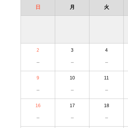
日
月
火
2
3
4
－
－
－
9
10
11
－
－
－
16
17
18
－
－
－