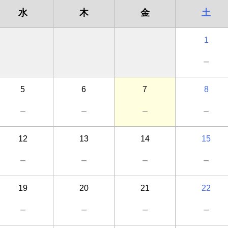
水
木
金
土
1
－
5
6
7
8
－
－
－
－
12
13
14
15
－
－
－
－
19
20
21
22
－
－
－
－