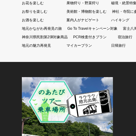
お花を楽しむ
果物狩り・野菜狩り
秘境・絶景特
お祭りを楽しむ
美術館・博物館を楽しむ
神社・寺院に
お酒を楽しむ
案内人がナビゲート
ハイキング
地元かながわ再発見の旅
Go To Travelキャンペーン対象
富士八
神奈川県民割第2弾対象商品
PCR検査付きプラン
宿泊旅行
地元の魅力再発見
マイカープラン
日帰旅行