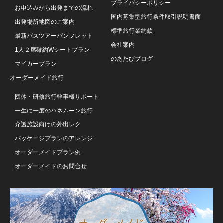
プライバシーポリシー
お申込みから出発までの流れ
国内募集型旅行条件取引説明書面
出発場所地図のご案内
標準旅行業約款
最新バスツアーパンフレット
会社案内
1人２席確約Wシートプラン
のあたびブログ
マイカープラン
オーダーメイド旅行
団体・研修旅行幹事様サポート
一生に一度のハネムーン旅行
介護施設向けの外出レク
パッケージプランのアレンジ
オーダーメイドプラン例
オーダーメイドのお問合せ