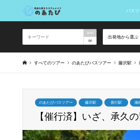
バスツ
and
出発地から選ぶ
or
すべてのツアー
のあたびバスツアー
藤沢駅
のあたびバスツアー
藤沢駅
善行駅
湘
【催行済】いざ、承久の