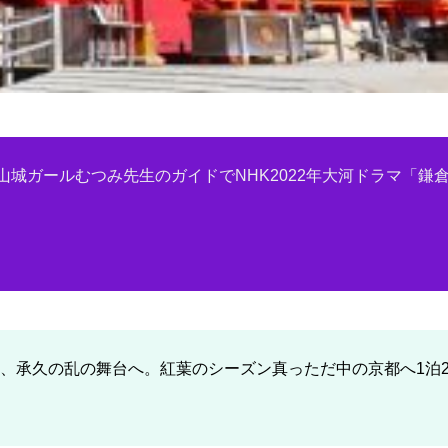
城ガールむつみ先生のガイドでNHK2022年大河ドラマ「鎌
は、承久の乱の舞台へ。紅葉のシーズン真っただ中の京都へ1泊