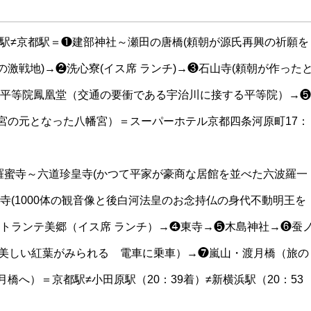
原駅≠京都駅＝❶建部神社～瀬田の唐橋(頼朝が源氏再興の祈願を
激戦地)→❷洗心寮(イス席 ランチ)→❸石山寺(頼朝が作った
❹平等院鳳凰堂（交通の要衝である宇治川に接する平等院）→❺
宮の元となった八幡宮）＝スーパーホテル京都四条河原町17：
波羅蜜寺～六道珍皇寺(かつて平家が豪商な居館を並べた六波羅一
寺(1000体の観音像と後白河法皇のお念持仏の身代不動明王を
ストランテ美郷（イス席 ランチ）→❹東寺→❺木島神社→❻蚕
（美しい紅葉がみられる 電車に乗車）→❼嵐山・渡月橋（旅の
橋へ）＝京都駅≠小田原駅（20：39着）≠新横浜駅（20：53