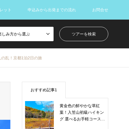
レット
申込みから出発までの流れ
お問合せ
楽しみ方から選ぶ
の乱！京都1泊2日の旅
おすすめ記事1
黄金色の鮮やかな草紅
葉！入笠山初級ハイキン
グ 選べるお手軽コース…