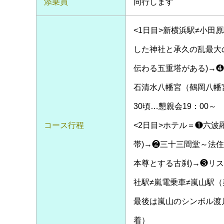
添乗員
同行します
<1日目>新横浜駅≠小田
した神社と承久の乱最大の
伝わる五重塔がある)→
石清水八幡宮（鶴岡八幡
30頃…懇親会19：00～
コース行程
<2日目>ホテル＝❶六
帯)→❷三十三間堂～法住
本尊とする古刹)→❸リ
社駅≠嵐電乗車≠嵐山駅
最後は嵐山のシンボル渡月
着）