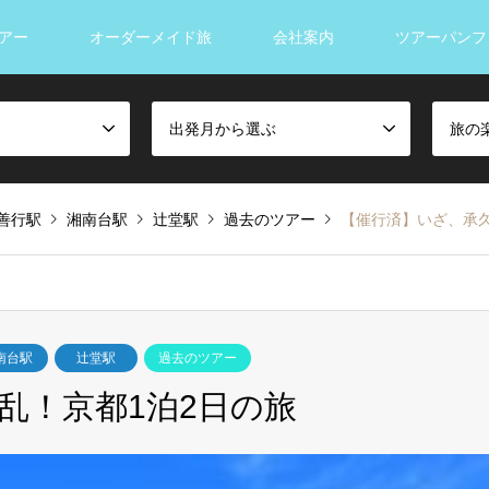
アー
オーダーメイド旅
会社案内
ツアーパンフ
出発月から選ぶ
旅の
善行駅
湘南台駅
辻堂駅
過去のツアー
【催行済】いざ、承久
南台駅
辻堂駅
過去のツアー
乱！京都1泊2日の旅