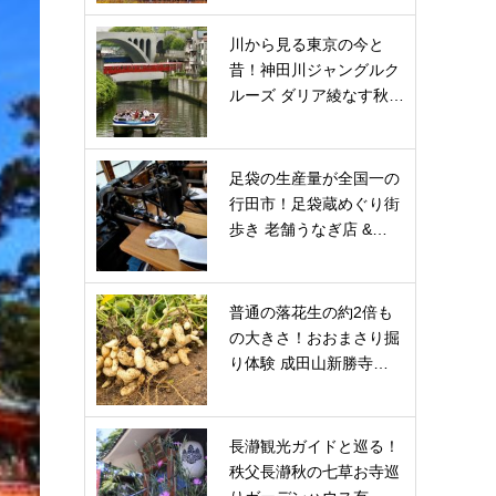
川から見る東京の今と
昔！神田川ジャングルク
ルーズ ダリア綾なす秋…
足袋の生産量が全国一の
行田市！足袋蔵めぐり街
歩き 老舗うなぎ店 &…
普通の落花生の約2倍も
の大きさ！おおまさり掘
り体験 成田山新勝寺…
長瀞観光ガイドと巡る！
秩父長瀞秋の七草お寺巡