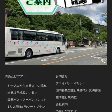
のあたびツアー
お問合せ
プライバシーポリシー
お申込みから出発までの流れ
国内募集型旅行条件取引説明書面
出発場所地図のご案内
標準旅行業約款
最新バスツアーパンフレット
会社案内
1人２席確約Wシートプラン
のあたびブログ