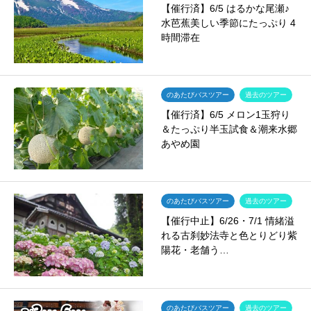
【催行済】6/5 はるかな尾瀬♪
水芭蕉美しい季節にたっぷり 4
時間滞在
のあたびバスツアー
過去のツアー
【催行済】6/5 メロン1玉狩り
＆たっぷり半玉試食＆潮来水郷
あやめ園
のあたびバスツアー
過去のツアー
【催行中止】6/26・7/1 情緒溢
れる古刹妙法寺と色とりどり紫
陽花・老舗う…
のあたびバスツアー
過去のツアー