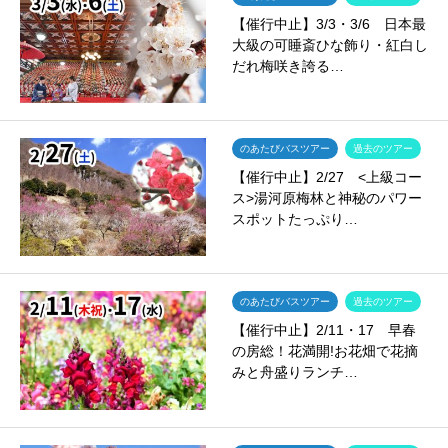
【催行中止】3/3・3/6 日本最
大級の可睡斎ひな飾り・紅白し
だれ梅咲き誇る…
のあたびバスツアー
過去のツアー
【催行中止】2/27 <上級コー
ス>湯河原梅林と神秘のパワー
スポットたっぷり…
のあたびバスツアー
過去のツアー
【催行中止】2/11・17 早春
の房総！花満開!お花畑で花摘
みと舟盛りランチ…