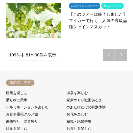
のあたびバスツアー
過去のツアー
【このツアーは終了しました】
マイカーで行く！人気の高級品
種シャインマスカット…
109件中 81〜90件を表示


旅の楽しみ方
建築を楽しむ
温泉を楽しむ
乗り物に乗車
家康めぐり戦国あるき
イルミネーションを楽しむ
のあたびだけの特別体験
お食事重視グルメ旅
お花を楽しむ
果物狩り・野菜狩り
秘境・絶景特集
紅葉を楽しむ
お祭りを楽しむ