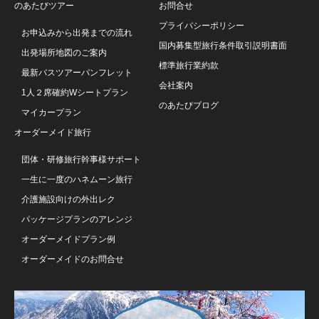
のあたびツアー
お問合せ
プライバシーポリシー
お申込みから出発までの流れ
国内募集型旅行条件取引説明書面
出発場所地図のご案内
標準旅行業約款
最新バスツアーパンフレット
会社案内
1人２席確約Wシートプラン
のあたびブログ
マイカープラン
オーダーメイド旅行
団体・研修旅行幹事様サポート
一生に一度のハネムーン旅行
介護施設向けの外出レク
パッケージプランのアレンジ
オーダーメイドプラン例
オーダーメイドのお問合せ