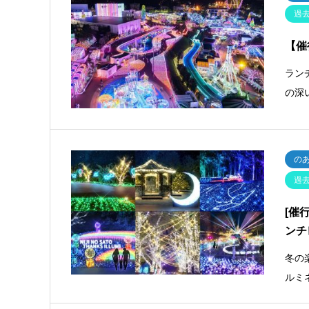
過
【催
ラン
の深
の
過
[催
ンチ
冬の
ルミ