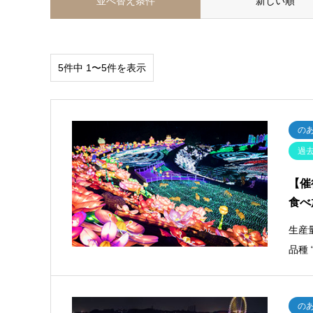
並べ替え条件
新しい順
5件中 1〜5件を表示
の
過
【催
食べ
生産
品種
の