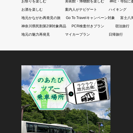
お祭りを楽しむ
美術館・博物館を楽しむ
神社・寺院に
お酒を楽しむ
案内人がナビゲート
ハイキング
地元かながわ再発見の旅
Go To Travelキャンペーン対象
富士八
神奈川県民割第2弾対象商品
PCR検査付きプラン
宿泊旅行
地元の魅力再発見
マイカープラン
日帰旅行