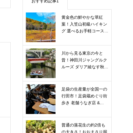
おすすめ記事1
黄金色の鮮やかな草紅
葉！入笠山初級ハイキン
グ 選べるお手軽コース…
川から見る東京の今と
昔！神田川ジャングルク
ルーズ ダリア綾なす秋…
足袋の生産量が全国一の
行田市！足袋蔵めぐり街
歩き 老舗うなぎ店 &…
普通の落花生の約2倍も
の大きさ！おおまさり掘