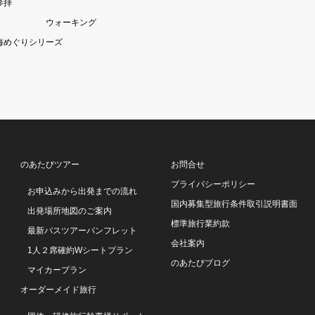
参拝
ウォーキング
海めぐりシリーズ
のあたびツアー
お問合せ
プライバシーポリシー
お申込みから出発までの流れ
国内募集型旅行条件取引説明書面
出発場所地図のご案内
標準旅行業約款
最新バスツアーパンフレット
会社案内
1人２席確約Wシートプラン
のあたびブログ
マイカープラン
オーダーメイド旅行