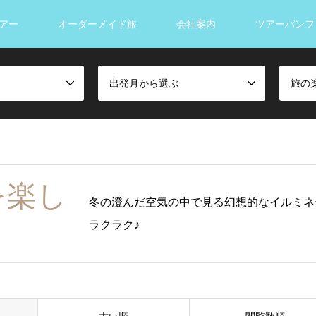
アー
オーダーメイド旅
会社案内
ツアーパンフ
出発月から選ぶ
旅の
を楽し
冬の澄んだ空気の中で見る幻想的なイルミネ
ラクラク♪