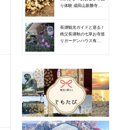
り体験 成田山新勝寺…
長瀞観光ガイドと巡る！
秩父長瀞秋の七草お寺巡
りガーデンハウス有…