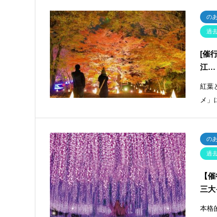
の
過
[催
江…
紅葉
メ」
の
過
【催
三大
本格