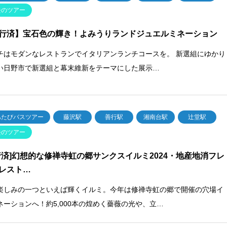
去のツアー
行済】宝石色の輝き！よみうりランドジュエルミネーション
チはモダンなレストランでイタリアンランチコースを。 新選組にゆかり
い日野市で新選組と幕末維新をテーマにした展示…
あたびバスツアー
藤沢駅
善行駅
湘南台駅
辻堂駅
去のツアー
行済]幻想的な修禅寺虹の郷サンクスイルミ2024・地産地消フレ
レスト…
楽しみの一つといえば輝くイルミ。今年は修禅寺虹の郷で開催の穴場イ
ネーションへ！約5,000本の煌めく薔薇の光や、立…