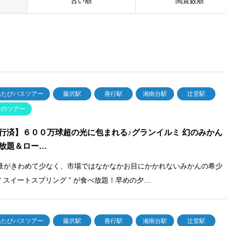
古い順
閲覧数順
あたびバスツアー
藤沢駅
善行駅
湘南台駅
辻堂駅
去のツアー
行済】６００万球超の光に包まれる♪グランイルミ 幻のみかん
放題＆ロー…
量がきわめて少なく、市場ではなかなかお目にかかれないみかんの希少
 “ スイートスプリング ” が食べ放題！早めの夕…
あたびバスツアー
藤沢駅
善行駅
湘南台駅
辻堂駅