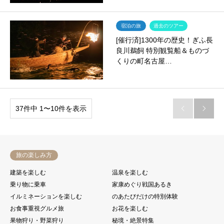
宿泊の旅
過去のツアー
[催行済]1300年の歴史！ぎふ長
良川鵜飼 特別観覧船＆ものづ
くりの町名古屋…
37件中 1〜10件を表示


旅の楽しみ方
建築を楽しむ
温泉を楽しむ
乗り物に乗車
家康めぐり戦国あるき
イルミネーションを楽しむ
のあたびだけの特別体験
お食事重視グルメ旅
お花を楽しむ
果物狩り・野菜狩り
秘境・絶景特集