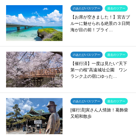
のあたびバスツアー
過去のツアー
【お席が空きました！】宮古ブ
ルーに魅せられる絶景の３日間
海が目の前！プライ…
のあたびバスツアー
過去のツアー
【催行済】一度は見たい“天下
第一の桜”高遠城址公園 ワン
ランク上の宿にゆった…
のあたびバスツアー
過去のツアー
[催行済]寅さん人情旅！葛飾柴
又昭和散歩