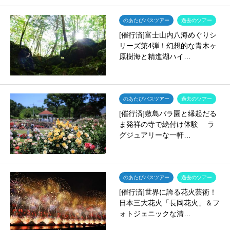
のあたびバスツアー
過去のツアー
[催行済]富士山内八海めぐりシ
リーズ第4弾！幻想的な青木ヶ
原樹海と精進湖ハイ…
のあたびバスツアー
過去のツアー
[催行済]敷島バラ園と縁起だる
ま発祥の寺で絵付け体験 ラ
グジュアリーな一軒…
のあたびバスツアー
過去のツアー
[催行済]世界に誇る花火芸術！
日本三大花火「長岡花火」＆フ
ォトジェニックな清…