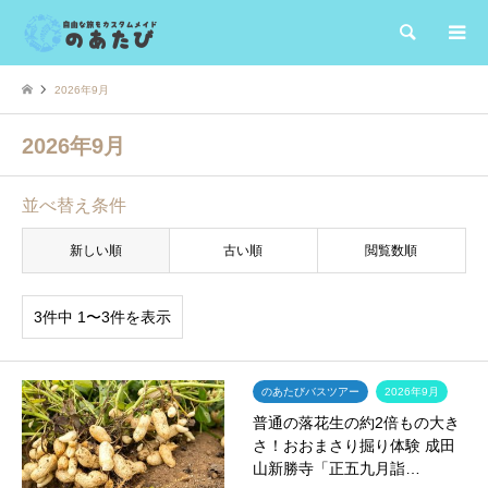
検索
2026年9月
2026年9月
並べ替え条件
新しい順
古い順
閲覧数順
3件中 1〜3件を表示
のあたびバスツアー
2026年9月
普通の落花生の約2倍もの大き
さ！おおまさり掘り体験 成田
山新勝寺「正五九月詣…