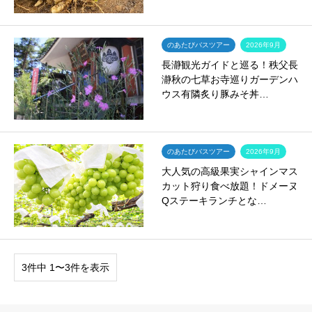
のあたびバスツアー
2026年9月
長瀞観光ガイドと巡る！秩父長
瀞秋の七草お寺巡りガーデンハ
ウス有隣炙り豚みそ丼…
のあたびバスツアー
2026年9月
大人気の高級果実シャインマス
カット狩り食べ放題！ドメーヌ
Qステーキランチとな…
3件中 1〜3件を表示