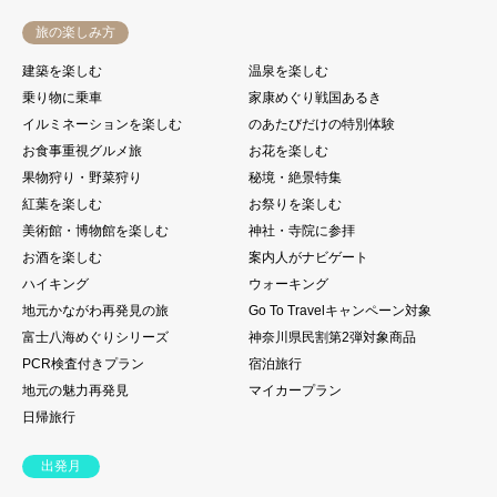
旅の楽しみ方
建築を楽しむ
温泉を楽しむ
乗り物に乗車
家康めぐり戦国あるき
イルミネーションを楽しむ
のあたびだけの特別体験
お食事重視グルメ旅
お花を楽しむ
果物狩り・野菜狩り
秘境・絶景特集
紅葉を楽しむ
お祭りを楽しむ
美術館・博物館を楽しむ
神社・寺院に参拝
お酒を楽しむ
案内人がナビゲート
ハイキング
ウォーキング
地元かながわ再発見の旅
Go To Travelキャンペーン対象
富士八海めぐりシリーズ
神奈川県民割第2弾対象商品
PCR検査付きプラン
宿泊旅行
地元の魅力再発見
マイカープラン
日帰旅行
出発月