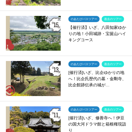
のあたびバスツアー
過去のツアー
【催行済】いざ、八田知家ゆか
りの地！小田城跡・宝篋山ハイ
キングコース
のあたびバスツアー
過去のツアー
[催行済]いざ、比企ゆかりの地
へ！比企氏歴代の墓・金剛寺、
比企館跡伝承の城が…
のあたびバスツアー
過去のツアー
[催行済]いざ、修善寺へ！伊豆
の国大河ドラマ館と箱根権現詣
り