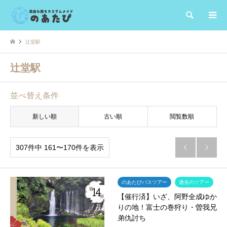
検索
辻堂駅
辻堂駅
並べ替え条件
新しい順
古い順
閲覧数順
307件中 161〜170件を表示


のあたびバスツアー
過去のツアー
【催行済】いざ、阿野全成ゆか
りの地！富士の巻狩り・曽我兄
弟仇討ち