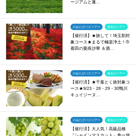
ージアムと蓬…
のあたびバスツアー
過去のツアー
【催行済】★旅して！埼玉割対
象コース★まるで極楽浄土！巾
着田の曼殊沙華 ＆酒…
のあたびバスツアー
過去のツアー
【催行済】★千葉とく旅対象コ
ース★9/23・28・29・30鴨川
キュイジーヌ…
のあたびバスツアー
過去のツアー
【催行済】大人気！高級品種
『シャインマスカット』食べ放