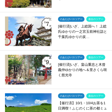
のあたびバスツアー
過去のツアー
[催行済]いざ、上総国へ！ 上総
氏ゆかりの一之宮玉前神社詣と
千葉氏ゆかりの亥…
のあたびバスツアー
過去のツアー
[催行済]いざ、畠山重忠と木曾
義仲ゆかりの地へ＆里さくら咲
く慈光寺
のあたびバスツアー
過去のツアー
【催行済】10/1・10/4お茶を1
日満喫！ふじのくに茶の都ミュ