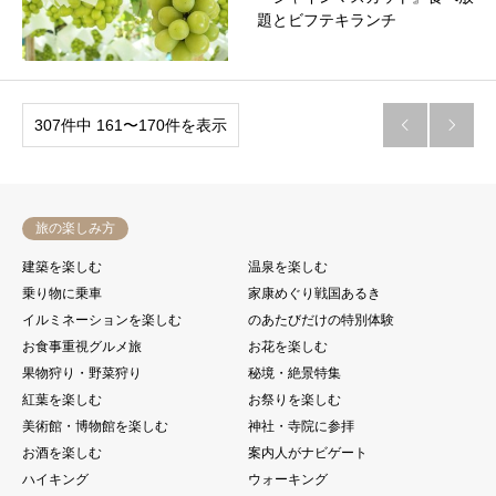
題とビフテキランチ
307件中 161〜170件を表示


旅の楽しみ方
建築を楽しむ
温泉を楽しむ
乗り物に乗車
家康めぐり戦国あるき
イルミネーションを楽しむ
のあたびだけの特別体験
お食事重視グルメ旅
お花を楽しむ
果物狩り・野菜狩り
秘境・絶景特集
紅葉を楽しむ
お祭りを楽しむ
美術館・博物館を楽しむ
神社・寺院に参拝
お酒を楽しむ
案内人がナビゲート
ハイキング
ウォーキング