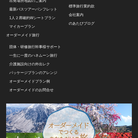
出発場所地図のご案内
標準旅行業約款
最新バスツアーパンフレット
会社案内
1人２席確約Wシートプラン
のあたびブログ
マイカープラン
オーダーメイド旅行
団体・研修旅行幹事様サポート
一生に一度のハネムーン旅行
介護施設向けの外出レク
パッケージプランのアレンジ
オーダーメイドプラン例
オーダーメイドのお問合せ