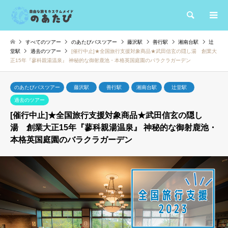
検索
すべてのツアー
のあたびバスツアー
藤沢駅
善行駅
湘南台駅
辻
堂駅
過去のツアー
[催行中止]★全国旅行支援対象商品★武田信玄の隠し湯 創業大
正15年『蓼科親湯温泉』 神秘的な御射鹿池・本格英国庭園のバラクラガーデン
のあたびバスツアー
藤沢駅
善行駅
湘南台駅
辻堂駅
過去のツアー
[催行中止]★全国旅行支援対象商品★武田信玄の隠し
湯 創業大正15年『蓼科親湯温泉』 神秘的な御射鹿池・
本格英国庭園のバラクラガーデン