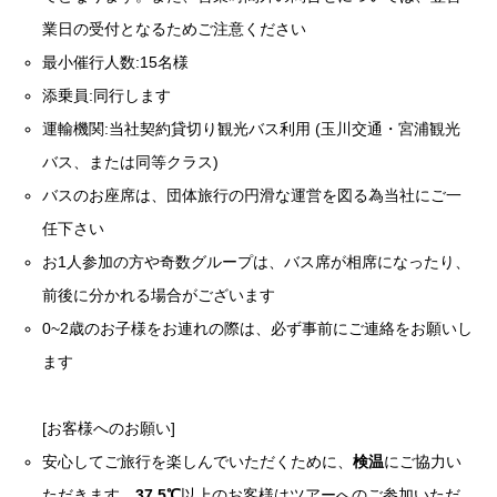
業日の受付となるためご注意ください
最小催行人数:15名様
添乗員:同行します
運輸機関:当社契約貸切り観光バス利用 (玉川交通・宮浦観光
バス、または同等クラス)
バスのお座席は、団体旅行の円滑な運営を図る為当社にご一
任下さい
お1人参加の方や奇数グループは、バス席が相席になったり、
前後に分かれる場合がございます
0~2歳のお子様をお連れの際は、必ず事前にご連絡をお願いし
ます
[お客様へのお願い]
安心してご旅行を楽しんでいただくために、
検温
にご協力い
ただきます。
37.5℃
以上のお客様はツアーへのご参加いただ