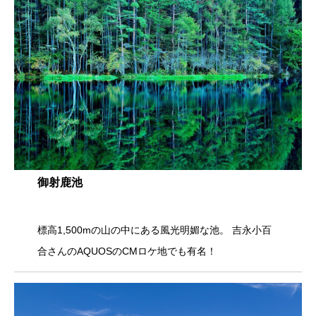
御射鹿池
標高1,500mの山の中にある風光明媚な池。 吉永小百
合さんのAQUOSのCMロケ地でも有名！