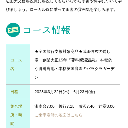
辺山天文台解説員に解説してもらいながら宇宙や科学について学
びましょう。ローカル線に乗って田舎の雰囲気を楽しみます。
★全国旅行支援対象商品★武田信玄の隠し
コース
湯 創業大正15年『蓼科親湯温泉』 神秘的
名
な御射鹿池・本格英国庭園のバラクラガーデ
ン
日程
2023年6月22日(木)～6月23日(金)
集合場
湘南台7:00 善行7:15 藤沢7:40 辻堂8:00
所・時
ご乗車場所の地図はこちら
間