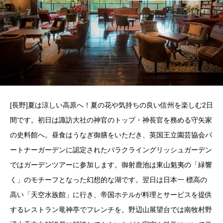
[長野]夏は涼しい高原へ！夏の花や気持ちの良い信州を楽しむ2日
間です。初日は諏訪大社の神官のトップ・神長官を務める守矢家
の史料館へ。昼食はうなぎ御膳をいただき、英国王立園芸協会パ
ートナーガーデンに認定されたバラクライングリッシュガーデン
ではガーデンツアーに参加します。御射鹿池は東山魁夷の「緑響
く」のモチーフとなった幻想的な湖です。翌日は日本一 標高の
高い「天空水族館」に行き、帝国ホテルが料理とサービスを提供
するレストラン竜神亭でフレンチを。野辺山展望台では南牧村野