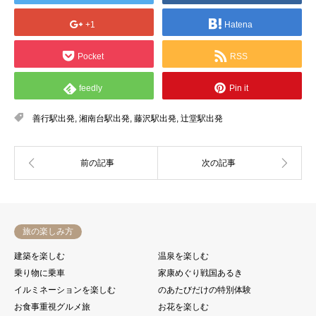
+1
Hatena
Pocket
RSS
feedly
Pin it
善行駅出発
,
湘南台駅出発
,
藤沢駅出発
,
辻堂駅出発
旅の楽しみ方
建築を楽しむ
温泉を楽しむ
乗り物に乗車
家康めぐり戦国あるき
イルミネーションを楽しむ
のあたびだけの特別体験
お食事重視グルメ旅
お花を楽しむ