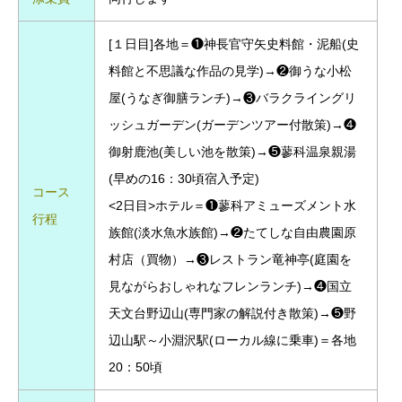
[１日目]各地＝❶神長官守矢史料館・泥船(史
料館と不思議な作品の見学)→❷御うな小松
屋(うなぎ御膳ランチ)→❸バラクライングリ
ッシュガーデン(ガーデンツアー付散策)→❹
御射鹿池(美しい池を散策)→❺蓼科温泉親湯
(早めの16：30頃宿入予定)
コース
<2日目>ホテル＝❶蓼科アミューズメント水
行程
族館(淡水魚水族館)→❷たてしな自由農園原
村店（買物）→❸レストラン竜神亭(庭園を
見ながらおしゃれなフレンランチ)→❹国立
天文台野辺山(専門家の解説付き散策)→❺野
辺山駅～小淵沢駅(ローカル線に乗車)＝各地
20：50頃