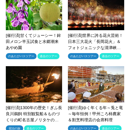
[催行済]甘くてジューシー！鉾
[催行済]世界に誇る花火芸術！
田メロン半玉試食と水郷潮来
日本三大花火「長岡花火」＆
あやめ園
フォトジェニックな清津峡…
のあたびバスツアー
過去のツアー
のあたびバスツアー
過去のツアー
[催行済]1300年の歴史！ぎふ長
[催行済]ゆく年くる年～兎と竜
良川鵜飼 特別観覧船＆ものづ
～毎年恒例！甲州ころ柿農家
くりの町名古屋ノリタケの…
＆割烹料理店の会席料理
宿泊の旅
過去のツアー
のあたびバスツアー
過去のツアー