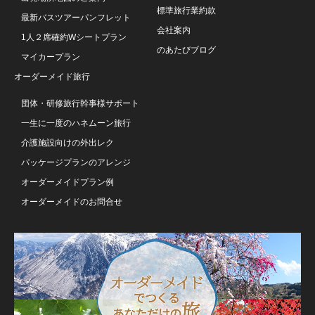
標準旅行業約款
最新バスツアーパンフレット
会社案内
1人２席確約Wシートプラン
のあたびブログ
マイカープラン
オーダーメイド旅行
団体・研修旅行幹事様サポート
一生に一度のハネムーン旅行
介護施設向けの外出レク
パッケージプランのアレンジ
オーダーメイドプラン例
オーダーメイドのお問合せ