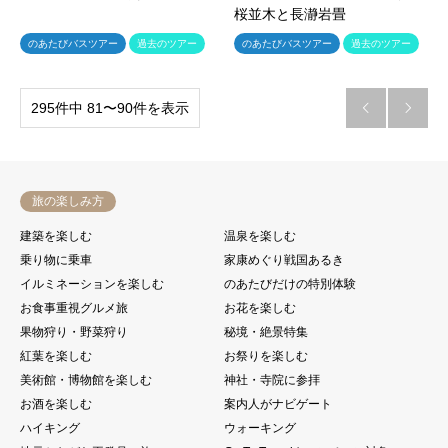
桜並木と長瀞岩畳
のあたびバスツアー
過去のツアー
のあたびバスツアー
過去のツアー
295件中 81〜90件を表示


旅の楽しみ方
建築を楽しむ
温泉を楽しむ
乗り物に乗車
家康めぐり戦国あるき
イルミネーションを楽しむ
のあたびだけの特別体験
お食事重視グルメ旅
お花を楽しむ
果物狩り・野菜狩り
秘境・絶景特集
紅葉を楽しむ
お祭りを楽しむ
美術館・博物館を楽しむ
神社・寺院に参拝
お酒を楽しむ
案内人がナビゲート
ハイキング
ウォーキング