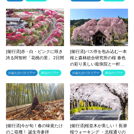
[催行済]赤・白・ピンクに咲き
[催行済]バス停を包み込む一本
誇る阿智村「花桃の里」 2日間
桜と森林総合研究所の桜 春色
の彩り美しい龍珠院と一軒…
のあたびバスツアー
過去のツアー
のあたびバスツアー
過去のツアー
[催行済]今が旬！春の味覚たけ
[催行済]桜並木が美しい！長瀞
のこ収穫！ 誕生寺参拝
桜ウォーキング ・北桜通りの