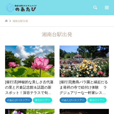
検索
湘南台駅出発
湘南台駅出発
[催行済]神秘的な美しさ古代蓮
[催行済]敷島バラ園と縁起だる
の里と片倉記念館＆話題の新
ま発祥の寺で絵付け体験 ラ
スポット！深谷テラスで旬…
グジュアリーな一軒家レス…
のあたびバスツアー
過去のツアー
のあたびバスツアー
過去のツアー