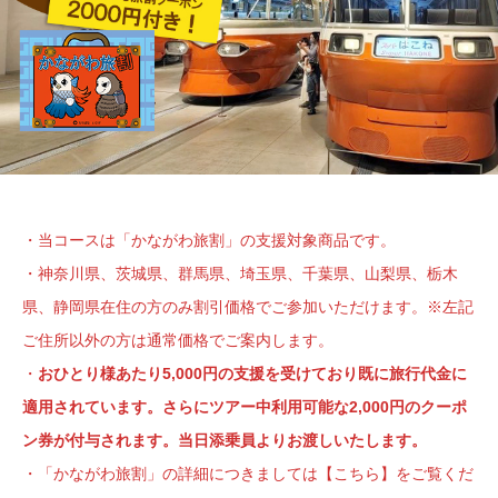
・当コースは「かながわ旅割」の支援対象商品です。
・神奈川県、茨城県、群馬県、埼玉県、千葉県、山梨県、栃木
県、静岡県在住の方のみ割引価格でご参加いただけます。※左記
ご住所以外の方は通常価格でご案内します。
・
おひとり様あたり5,000円の支援を受けており既に旅行代金に
適用されています。さらにツアー中利用可能な2,000円のクーポ
ン券が付与されます。当日添乗員よりお渡しいたします。
・「かながわ旅割」の詳細につきましては
【こちら】
をご覧くだ