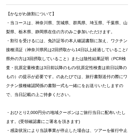
【かながわ旅割について】
・当コースは、神奈川県、茨城県、群馬県、埼玉県、千葉県、山
梨県、栃木県、静岡県在住の方のみご参加いただけます。
・割引を受けるには、免許証等の本人確認書類に加え、ワクチン
接種済証（神奈川県民は2回摂取から14日以上経過していること/
県外の方は3回摂取していること）または陰性結果証明（PCR検
査・抗原定量検査は3日前以降のもの/抗原定性検査は前日以降の
もの）の提示が必要です。のあたびでは、旅行書類送付の際にワ
クチン接種確認関係の書類一式も一緒にをお送りいたしますの
で、当日記載の上ご持参ください。
・おひとり2,000円分の地域クーポンはご旅行当日に配布いたし
ます。(受領確認書にご署名を頂きます)
・感染状況により当該事業が停止した場合は、ツアーを催行中止