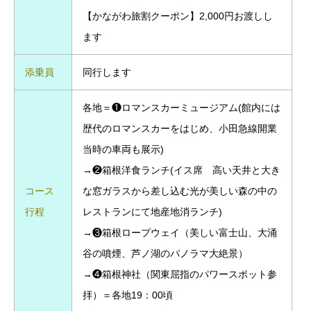
【かながわ旅割クーポン】2,000円お渡しし
ます
添乗員
同行します
各地＝❶ロマンスカーミュージアム(館内には
歴代のロマンスカーをはじめ、小田急線開業
当時の車両も展示)
→❷箱根洋食ランチ(イス席 高い天井と大き
コース
な窓ガラスから差し込む光が美しい森の中の
行程
レストランにて地産地消ランチ)
→❸箱根ロープウェイ（美しい富士山、大涌
谷の噴煙、芦ノ湖のパノラマ大絶景）
→❹箱根神社（関東屈指のパワースポット参
拝）＝各地19：00頃