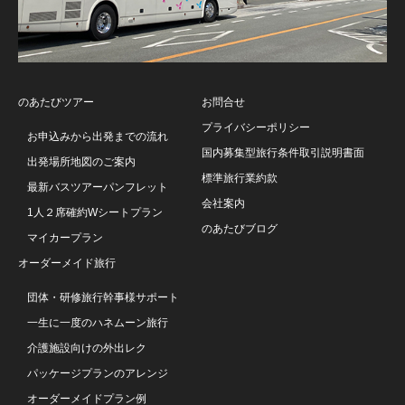
のあたびツアー
お問合せ
プライバシーポリシー
お申込みから出発までの流れ
国内募集型旅行条件取引説明書面
出発場所地図のご案内
標準旅行業約款
最新バスツアーパンフレット
会社案内
1人２席確約Wシートプラン
のあたびブログ
マイカープラン
オーダーメイド旅行
団体・研修旅行幹事様サポート
一生に一度のハネムーン旅行
介護施設向けの外出レク
パッケージプランのアレンジ
オーダーメイドプラン例