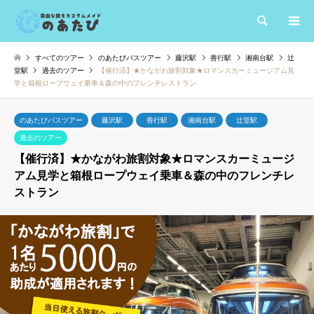
検索
すべてのツアー
のあたびバスツアー
藤沢駅
善行駅
湘南台駅
辻
堂駅
過去のツアー
【催行済】★かながわ旅割対象★ロマンスカーミュージアム見
学と箱根ロープウェイ乗車＆森の中のフレンチレストラン
のあたびバスツアー
藤沢駅
善行駅
湘南台駅
辻堂駅
過去のツアー
【催行済】★かながわ旅割対象★ロマンスカーミュージ
アム見学と箱根ロープウェイ乗車＆森の中のフレンチレ
ストラン