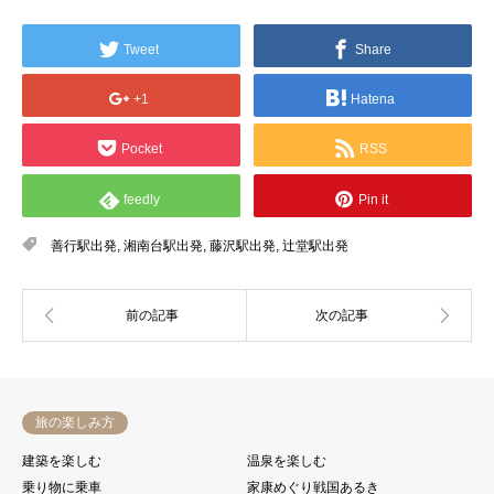
Tweet
Share
+1
Hatena
Pocket
RSS
feedly
Pin it
善行駅出発
,
湘南台駅出発
,
藤沢駅出発
,
辻堂駅出発
旅の楽しみ方
建築を楽しむ
温泉を楽しむ
乗り物に乗車
家康めぐり戦国あるき