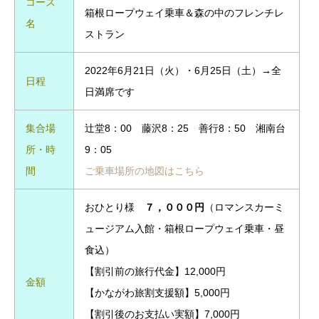
コース
箱根ロープウェイ乗車＆森の中のフレンチレ
名
ストラン
2022年6月21日（火）・6月25日（土）→全
日程
日満席です
集合場
辻堂8：00 藤沢8：25 善行8：50 湘南台
所・時
9：05
間
ご乗車場所の地図はこちら
おひとり様
７，０００円
（ロマンスカーミ
ュージアム入館・箱根ロープウェイ乗車・昼
食込）
【割引前の旅行代金】12,000円
金額
【かながわ旅割支援額】5,000円
【割引後のお支払い実額】7,000円