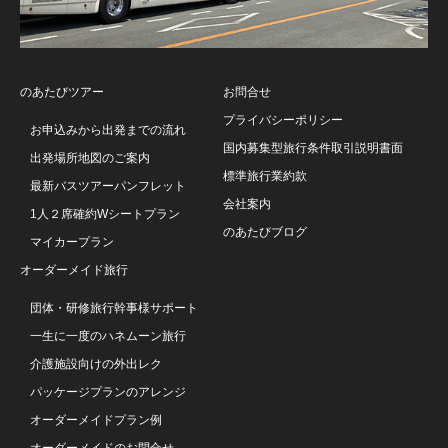
のあたびツアー
お問合せ
プライバシーポリシー
お申込みから出発までの流れ
国内募集型旅行条件取引説明書面
出発場所地図のご案内
標準旅行業約款
最新バスツアーパンフレット
会社案内
1人２席確約Wシートプラン
のあたびブログ
マイカープラン
オーダーメイド旅行
団体・研修旅行幹事様サポート
一生に一度のハネムーン旅行
介護施設向けの外出レク
パッケージプランのアレンジ
オーダーメイドプラン例