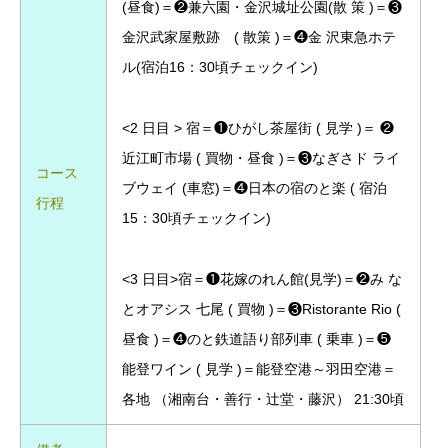
(昼食)＝❷兼六園・金沢城址公園(散 策 )＝❸
金沢武家屋敷跡 ( 散策 )＝❹金 沢東急ホテ
ル(宿泊16：30頃チェックイン)
<2 日目 > 宿＝❶ひがし茶屋街 ( 見学 )＝ ❷
近江町市場 ( 買物・昼食 )＝❸なぎさド ライ
コース
ブウェイ (車窓)＝❹日本の宿のと楽 ( 宿泊
行程
15：30頃チェックイン)
<3 日目>宿＝❶花嫁のれん館(見学)＝❷み な
とオアシス 七尾 ( 買物 )＝❸Ristorante Rio (
昼食 )＝❹のと鉄道語り部列車 ( 乗車 )＝❺
能登ワイン ( 見学 )＝能登空港～羽田空港＝
各地 （湘南台・善行・辻堂・藤沢） 21:30頃