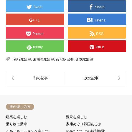
Tweet
Share
+1
Hatena
Pocket
RSS
feedly
Pin it
善行駅出発
,
湘南台駅出発
,
藤沢駅出発
,
辻堂駅出発
旅の楽しみ方
建築を楽しむ
温泉を楽しむ
乗り物に乗車
家康めぐり戦国あるき
イルミネーションを楽しむ
のあたびだけの特別体験