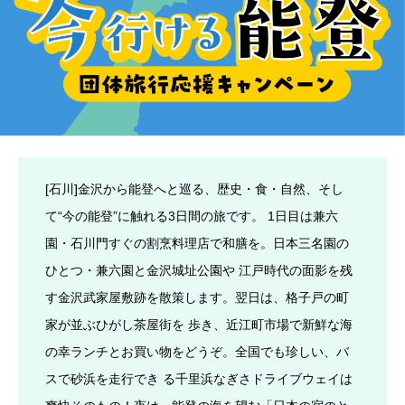
[石川]金沢から能登へと巡る、歴史・食・自然、そし
て“今の能登”に触れる3日間の旅です。 1日目は兼六
園・石川門すぐの割烹料理店で和膳を。日本三名園の
ひとつ・兼六園と金沢城址公園や 江戸時代の面影を残
す金沢武家屋敷跡を散策します。翌日は、格子戸の町
家が並ぶひがし茶屋街を 歩き、近江町市場で新鮮な海
の幸ランチとお買い物をどうぞ。全国でも珍しい、バ
スで砂浜を走行でき る千里浜なぎさドライブウェイは