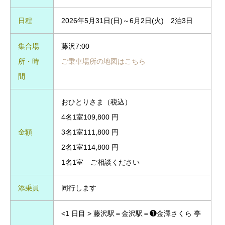
日程
2026年5月31日(日)～6月2日(火) 2泊3日
集合場
藤沢7:00
所・時
ご乗車場所の地図はこちら
間
おひとりさま（税込）
4名1室109,800 円
金額
3名1室111,800 円
2名1室114,800 円
1名1室 ご相談ください
添乗員
同行します
<1 日目 > 藤沢駅＝金沢駅＝❶金澤さくら 亭