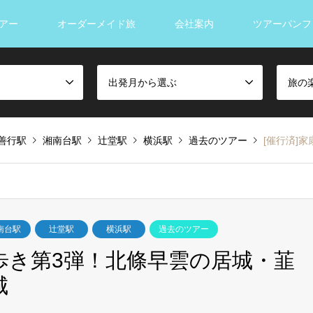
アー
オーダーメイド旅
会社案内
ツアーパンフ
出発月から選ぶ
旅の
善行駅
湘南台駅
辻堂駅
横浜駅
過去のツアー
[催行済]家
南台駅
辻堂駅
横浜駅
過去のツアー
国歩き第3弾！北條早雲の居城・韮
城