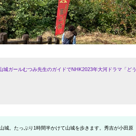
城ガールむつみ先生のガイドでNHK2023年大河ドラマ「ど
韮山城。たっぷり1時間半かけて山城を歩きます。秀吉が小田原