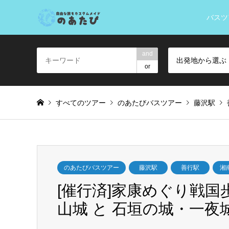
バスツ
and
出発地から選ぶ
or
すべてのツアー
のあたびバスツアー
藤沢駅
のあたびバスツアー
藤沢駅
善行駅
湘
[催行済]家康めぐり戦
山城 と 石垣の城・一夜