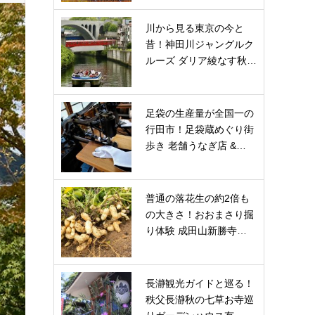
川から見る東京の今と
昔！神田川ジャングルク
ルーズ ダリア綾なす秋…
足袋の生産量が全国一の
行田市！足袋蔵めぐり街
歩き 老舗うなぎ店 &…
普通の落花生の約2倍も
の大きさ！おおまさり掘
り体験 成田山新勝寺…
長瀞観光ガイドと巡る！
秩父長瀞秋の七草お寺巡