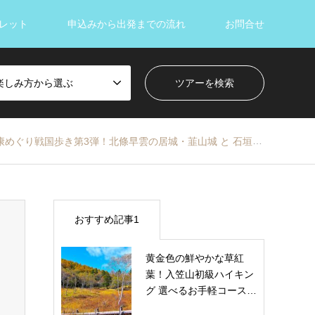
レット
申込みから出発までの流れ
お問合せ
楽しみ方から選ぶ
康めぐり戦国歩き第3弾！北條早雲の居城・韮山城 と 石垣の城・一夜城
おすすめ記事1
黄金色の鮮やかな草紅
葉！入笠山初級ハイキン
グ 選べるお手軽コース…