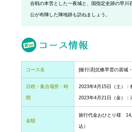
合戦の本営とした一夜城と、国指定史跡の早川
公が布陣した陣地跡も訪ねましょう。
コース名
[催行済]北條早雲の居城
日程・
集合場所・時
2023年4月15日（土）：
間
2023年4月21日（金）：湘
旅行代金おひとり様 14
金額
込）