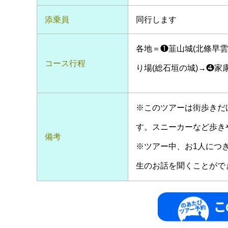
添乗員
同行します
各地＝❶韮山城(北條早雲
コース行程
り場(総石垣の城)→❹家
※このツアーは街歩きだ
す。スニーカーなど歩き
備考
※ツアー中、お1人につ
生のお話を聞くことがで