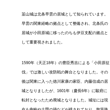
韮山城は北条早雲の居城として知られています。
早雲の関東経略の拠点として整備され、北条氏の
居城が小田原城に移ったのちも伊豆支配の拠点と
して重要視されました。
1590年（天正18年）の豊臣秀吉による「小田原征
伐」では激しい攻防戦の舞台となりました。その
後は関東に入った徳川家康の家臣、内藤信成の居
城となりましたが、1601年（慶長6年）に駿府に
転封となったため廃城となりました。城址には現
在も曲輪や土塁の跡などが残されており、散策路