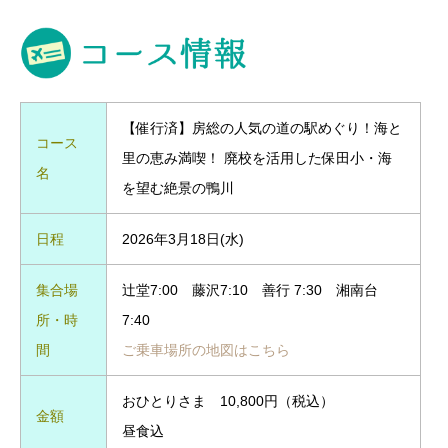
【催行済】房総の人気の道の駅めぐり！海と
コース
里の恵み満喫！ 廃校を活用した保田小・海
名
を望む絶景の鴨川
日程
2026年3月18日(水)
集合場
辻堂7:00 藤沢7:10 善行 7:30 湘南台
所・時
7:40
間
ご乗車場所の地図はこちら
おひとりさま 10,800円（税込）
金額
昼食込