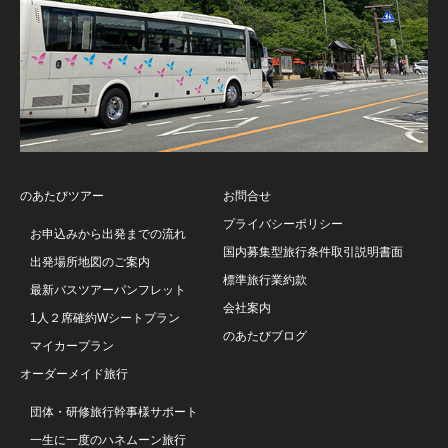
のあたびツアー
お問合せ
プライバシーポリシー
お申込みから出発までの流れ
国内募集型旅行条件取引説明書面
出発場所地図のご案内
標準旅行業約款
最新バスツアーパンフレット
会社案内
1人２席確約Wシートプラン
のあたびブログ
マイカープラン
オーダーメイド旅行
団体・研修旅行幹事様サポート
一生に一度のハネムーン旅行