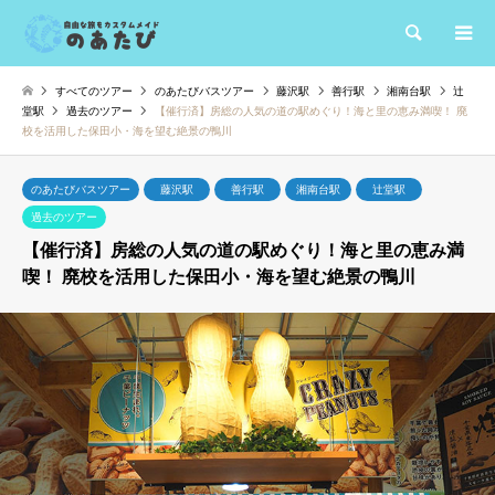
検索
すべてのツアー
のあたびバスツアー
藤沢駅
善行駅
湘南台駅
辻
堂駅
過去のツアー
【催行済】房総の人気の道の駅めぐり！海と里の恵み満喫！ 廃
校を活用した保田小・海を望む絶景の鴨川
のあたびバスツアー
藤沢駅
善行駅
湘南台駅
辻堂駅
過去のツアー
【催行済】房総の人気の道の駅めぐり！海と里の恵み満
喫！ 廃校を活用した保田小・海を望む絶景の鴨川