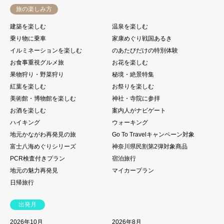
旅の楽しみ方
建築を楽しむ
温泉を楽しむ
乗り物に乗車
家康めぐり戦国あるき
イルミネーションを楽しむ
のあたびだけの特別体験
お食事重視グルメ旅
お花を楽しむ
果物狩り・野菜狩り
秘境・絶景特集
紅葉を楽しむ
お祭りを楽しむ
美術館・博物館を楽しむ
神社・寺院に参拝
お酒を楽しむ
案内人がナビゲート
ハイキング
ウォーキング
地元かながわ再発見の旅
Go To Travelキャンペーン対象
富士八海めぐりシリーズ
神奈川県民割第2弾対象商品
PCR検査付きプラン
宿泊旅行
地元の魅力再発見
マイカープラン
日帰旅行
出発月
2026年10月
2026年8月