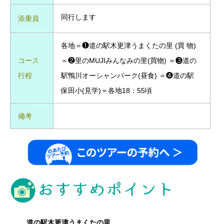
同行します
添乗員
各地＝❶道の駅木更津うまくたの里 (買 物)
コース
＝❷里のMUJIみんなみの里(買物) ＝❸道の
行程
駅鴨川オーシャンパーク(昼食) ＝❹道の駅
保田小(見学)＝各地18：55頃
備考
道の駅木更津うまくたの里