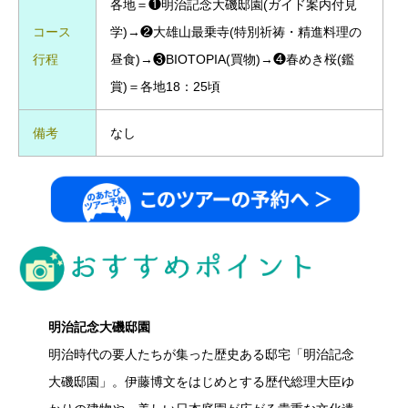
各地＝❶明治記念大磯邸園(ガイド案内付見
コース
学)→❷大雄山最乗寺(特別祈祷・精進料理の
行程
昼食)→❸BIOTOPIA(買物)→❹春めき桜(鑑
賞)＝各地18：25頃
備考
なし
明治記念大磯邸園
明治時代の要人たちが集った歴史ある邸宅「明治記念
大磯邸園」。伊藤博文をはじめとする歴代総理大臣ゆ