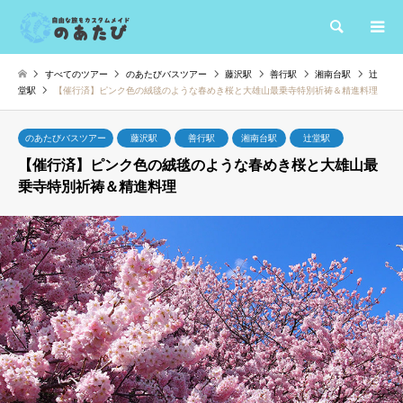
検索
すべてのツアー
のあたびバスツアー
藤沢駅
善行駅
湘南台駅
辻
堂駅
【催行済】ピンク色の絨毯のような春めき桜と大雄山最乗寺特別祈祷＆精進料理
のあたびバスツアー
藤沢駅
善行駅
湘南台駅
辻堂駅
【催行済】ピンク色の絨毯のような春めき桜と大雄山最
乗寺特別祈祷＆精進料理