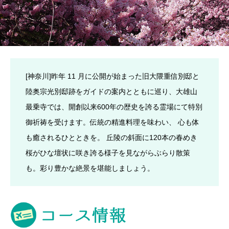
[神奈川]昨年 11 月に公開が始まった旧大隈重信別邸と
陸奥宗光別邸跡をガイドの案内とともに巡り、大雄山
最乗寺では、開創以来600年の歴史を誇る霊場にて特別
御祈祷を受けます。伝統の精進料理を味わい、 心も体
も癒されるひとときを。 丘陵の斜面に120本の春めき
桜がひな壇状に咲き誇る様子を見ながらぶらり散策
も。彩り豊かな絶景を堪能しましょう。