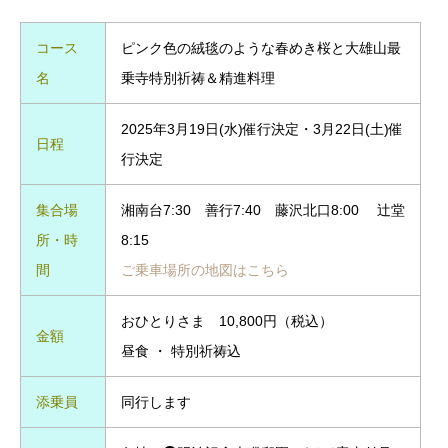
コース
ピンク色の絨毯のような春めき桜と大雄山最
名
乗寺特別祈祷＆精進料理
2025年3月19日(水)催行決定・3月22日(土)催
日程
行決定
集合場
湘南台7:30 善行7:40 藤沢北口8:00 辻堂
所・時
8:15
間
ご乗車場所の地図はこちら
おひとりさま 10,800円（税込）
金額
昼食 ・ 特別祈祷込
添乗員
同行します